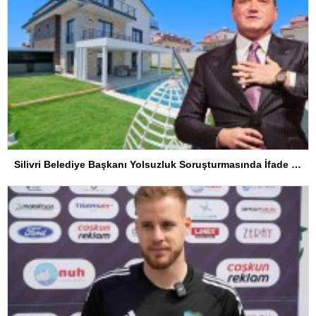
Silivri Belediye Başkanı Yolsuzluk Soruşturmasında İfade Verdi