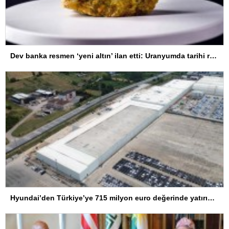
Dev banka resmen ‘yeni altın’ ilan etti: Uranyumda tarihi rekorlara çok az kaldı
Hyundai’den Türkiye’ye 715 milyon euro değerinde yatırım hamlesi