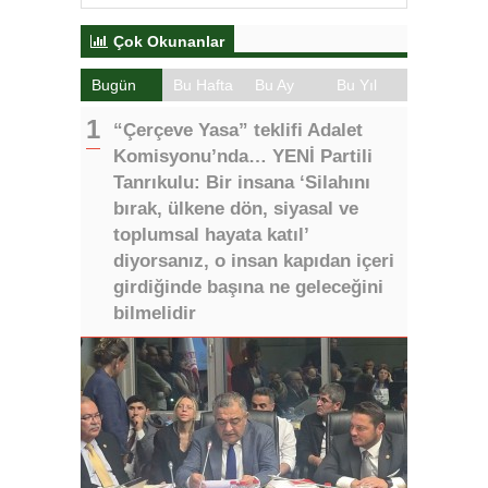
Çok Okunanlar
Bugün
Bu Hafta
Bu Ay
Bu Yıl
“Çerçeve Yasa” teklifi Adalet
Komisyonu’nda… YENİ Partili
Tanrıkulu: Bir insana ‘Silahını
bırak, ülkene dön, siyasal ve
toplumsal hayata katıl’
diyorsanız, o insan kapıdan içeri
girdiğinde başına ne geleceğini
bilmelidir