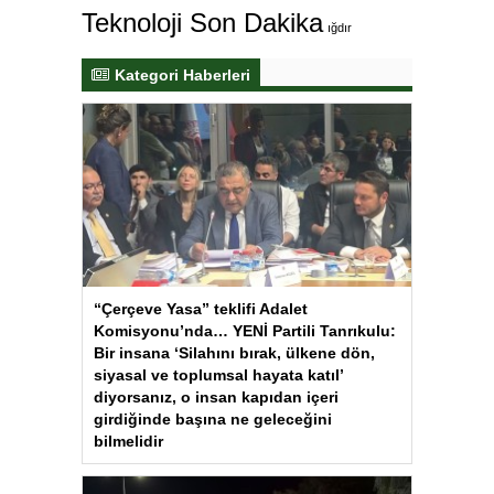
Teknoloji Son Dakika
ığdır
Kategori Haberleri
“Çerçeve Yasa” teklifi Adalet
Komisyonu’nda… YENİ Partili Tanrıkulu:
Bir insana ‘Silahını bırak, ülkene dön,
siyasal ve toplumsal hayata katıl’
diyorsanız, o insan kapıdan içeri
girdiğinde başına ne geleceğini
bilmelidir