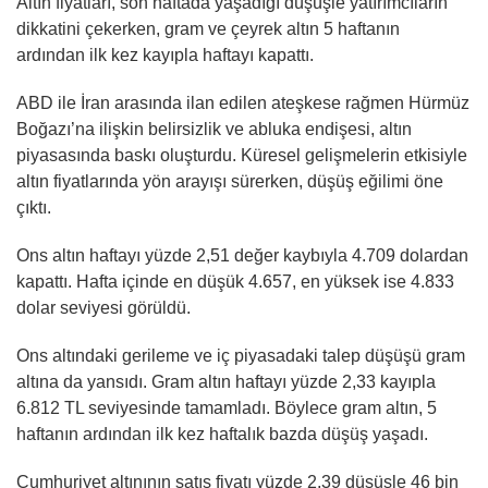
Altın fiyatları, son haftada yaşadığı düşüşle yatırımcıların
dikkatini çekerken, gram ve çeyrek altın 5 haftanın
ardından ilk kez kayıpla haftayı kapattı.
ABD ile İran arasında ilan edilen ateşkese rağmen Hürmüz
Boğazı’na ilişkin belirsizlik ve abluka endişesi, altın
piyasasında baskı oluşturdu. Küresel gelişmelerin etkisiyle
altın fiyatlarında yön arayışı sürerken, düşüş eğilimi öne
çıktı.
Ons altın haftayı yüzde 2,51 değer kaybıyla 4.709 dolardan
kapattı. Hafta içinde en düşük 4.657, en yüksek ise 4.833
dolar seviyesi görüldü.
Ons altındaki gerileme ve iç piyasadaki talep düşüşü gram
altına da yansıdı. Gram altın haftayı yüzde 2,33 kayıpla
6.812 TL seviyesinde tamamladı. Böylece gram altın, 5
haftanın ardından ilk kez haftalık bazda düşüş yaşadı.
Cumhuriyet altınının satış fiyatı yüzde 2,39 düşüşle 46 bin