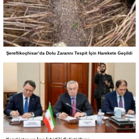
Şereflikoçhisar’da Dolu Zararını Tespit İçin Harekete Geçildi