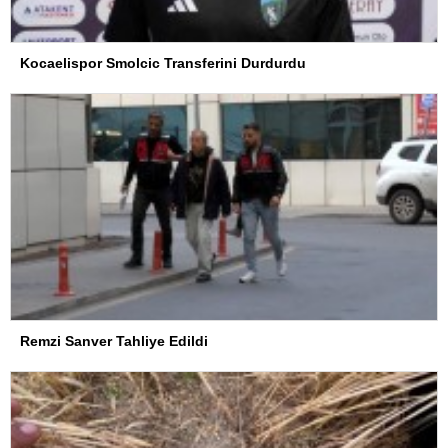
Kocaelispor Smolcic Transferini Durdurdu
Remzi Sanver Tahliye Edildi