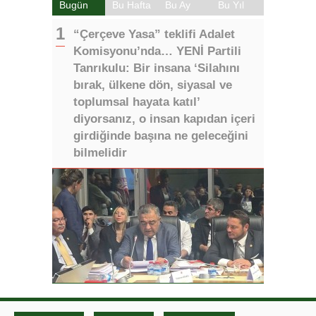
Bugün
Bu Hafta
Bu Ay
Bu Yıl
“Çerçeve Yasa” teklifi Adalet
Komisyonu’nda… YENİ Partili
Tanrıkulu: Bir insana ‘Silahını
bırak, ülkene dön, siyasal ve
toplumsal hayata katıl’
diyorsanız, o insan kapıdan içeri
girdiğinde başına ne geleceğini
bilmelidir