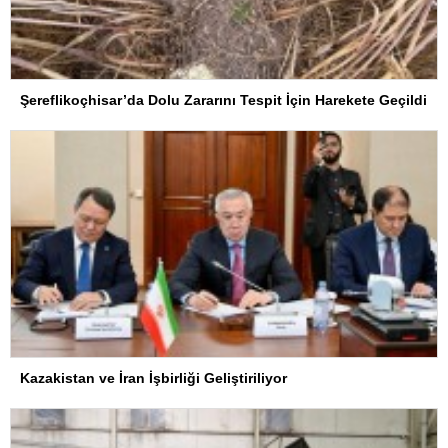
Şereflikoçhisar’da Dolu Zararını Tespit İçin Harekete Geçildi
Kazakistan ve İran İşbirliği Geliştiriliyor