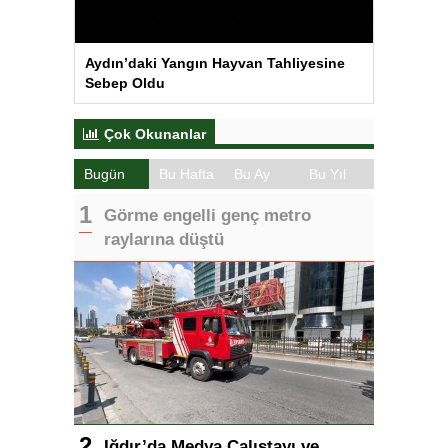
Aydın’daki Yangın Hayvan Tahliyesine
Sebep Oldu
Çok Okunanlar
Bugün
Bu Hafta
Bu Ay
Bu Yıl
Görme engelli genç metro
raylarına düştü
Iğdır’da Medya Çalıştayı ve