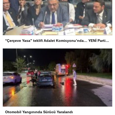
“Çerçeve Yasa” teklifi Adalet Komisyonu’nda… YENİ Partili Tanrıkulu: Bir insana ‘Silahını bırak, ülkene dön, siyasal ve toplumsal hayata katıl’ diyorsanız, o insan kapıdan içeri girdiğinde başına ne geleceğini bilmelidir
Otomobil Yangınında Sürücü Yaralandı