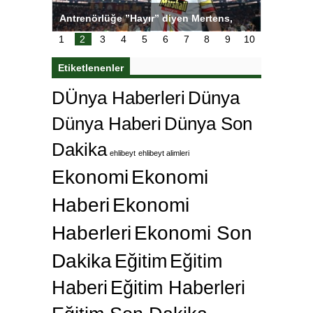
ı
Antrenörlüğe ”Hayır” diyen Mertens,
Salihli S
karar
Galatasaray’dan bakın ne istedi
1
2
3
4
5
6
7
8
9
10
Etiketlenenler
DÜnya Haberleri
Dünya
Dünya Haberi
Dünya Son
Dakika
ehlibeyt
ehlibeyt alimleri
Ekonomi
Ekonomi
Haberi
Ekonomi
Haberleri
Ekonomi Son
Dakika
Eğitim
Eğitim
Haberi
Eğitim Haberleri