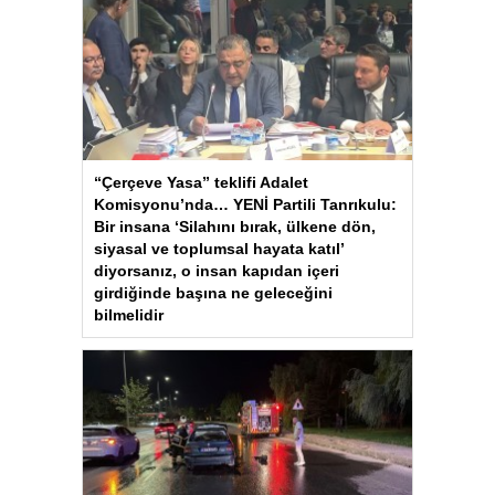
“Çerçeve Yasa” teklifi Adalet
Komisyonu’nda… YENİ Partili Tanrıkulu:
Bir insana ‘Silahını bırak, ülkene dön,
siyasal ve toplumsal hayata katıl’
diyorsanız, o insan kapıdan içeri
girdiğinde başına ne geleceğini
bilmelidir