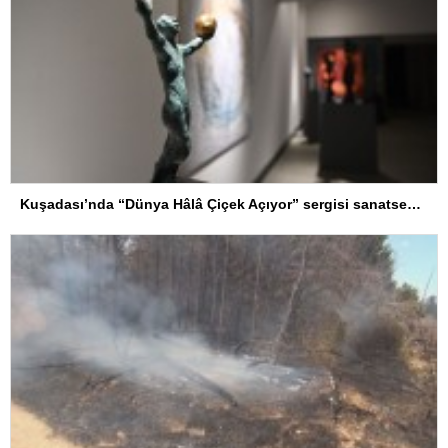
Kuşadası’nda “Dünya Hâlâ Çiçek Açıyor” sergisi sanatseverlerle buluşuyor