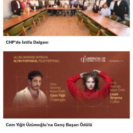
CHP’de İstifa Dalgası
Cem Yiğit Üzümoğlu’na Genç Başarı Ödülü