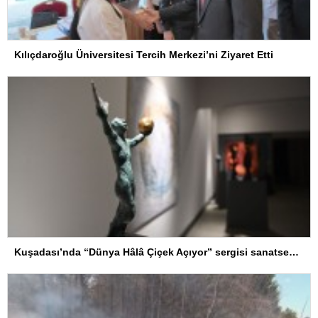
Kılıçdaroğlu Üniversitesi Tercih Merkezi’ni Ziyaret Etti
Kuşadası’nda “Dünya Hâlâ Çiçek Açıyor” sergisi sanatseverlerle buluşuyor