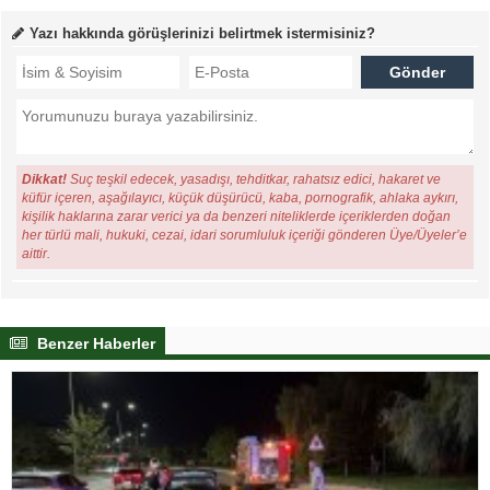
Yazı hakkında görüşlerinizi belirtmek istermisiniz?
Dikkat!
Suç teşkil edecek, yasadışı, tehditkar, rahatsız edici, hakaret ve
küfür içeren, aşağılayıcı, küçük düşürücü, kaba, pornografik, ahlaka aykırı,
kişilik haklarına zarar verici ya da benzeri niteliklerde içeriklerden doğan
her türlü mali, hukuki, cezai, idari sorumluluk içeriği gönderen Üye/Üyeler’e
aittir.
Benzer Haberler