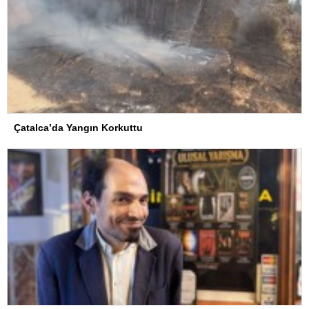
Çatalca’da Yangın Korkuttu