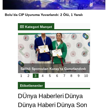
Bolu’da CIP Uçuruma Yuvarlandı: 2 Ölü, 1 Yaralı
Kategori Manşet
tens,
Salihli Sporcuları Kuraş’ta Gururlandırdı
Torreira 
çok özle
1
2
3
4
5
6
7
8
9
10
Etiketlenenler
DÜnya Haberleri
Dünya
Dünya Haberi
Dünya Son