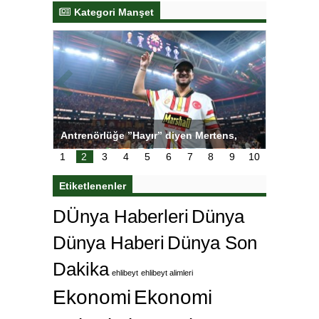
Kategori Manşet
ı
Antrenörlüğe ”Hayır” diyen Mertens,
Salihli S
karar
Galatasaray’dan bakın ne istedi
1
2
3
4
5
6
7
8
9
10
Etiketlenenler
DÜnya Haberleri
Dünya
Dünya Haberi
Dünya Son
Dakika
ehlibeyt
ehlibeyt alimleri
Ekonomi
Ekonomi