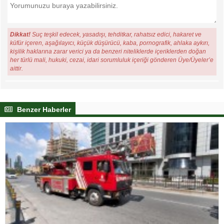
Dikkat!
Suç teşkil edecek, yasadışı, tehditkar, rahatsız edici, hakaret ve
küfür içeren, aşağılayıcı, küçük düşürücü, kaba, pornografik, ahlaka aykırı,
kişilik haklarına zarar verici ya da benzeri niteliklerde içeriklerden doğan
her türlü mali, hukuki, cezai, idari sorumluluk içeriği gönderen Üye/Üyeler’e
aittir.
Benzer Haberler