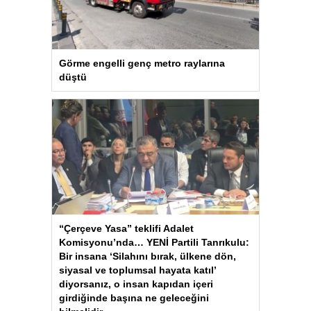
Görme engelli genç metro raylarına
düştü
“Çerçeve Yasa” teklifi Adalet
Komisyonu’nda… YENİ Partili Tanrıkulu:
Bir insana ‘Silahını bırak, ülkene dön,
siyasal ve toplumsal hayata katıl’
diyorsanız, o insan kapıdan içeri
girdiğinde başına ne geleceğini