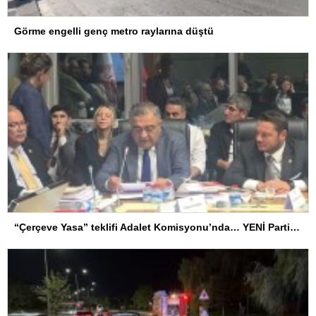
Görme engelli genç metro raylarına düştü
“Çerçeve Yasa” teklifi Adalet Komisyonu’nda… YENİ Partili Tanrıkulu: Bir insana ‘Silahını bırak, ülkene dön, siyasal ve toplumsal hayata katıl’ diyorsanız, o insan kapıdan içeri girdiğinde başına ne geleceğini bilmelidir