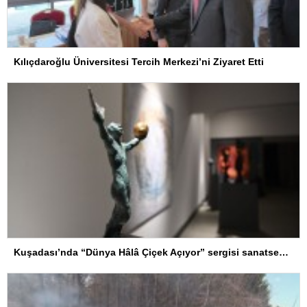
Kılıçdaroğlu Üniversitesi Tercih Merkezi’ni Ziyaret Etti
Kuşadası’nda “Dünya Hâlâ Çiçek Açıyor” sergisi sanatseverlerle buluşuyor