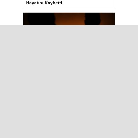
Hayatını Kaybetti
Aydın’daki Yangın Hayvan Tahliyesine
Sebep Oldu
Çok Okunanlar
Bugün
Bu Hafta
Bu Ay
Bu Yıl
Görme engelli genç metro
raylarına düştü