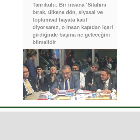
Tanrıkulu: Bir insana ‘Silahını
bırak, ülkene dön, siyasal ve
toplumsal hayata katıl’
diyorsanız, o insan kapıdan içeri
girdiğinde başına ne geleceğini
bilmelidir
Iğdır Gazetesi
Iğdır Haberi
Iğdır Haberleri
Iğdır Son Dakika
Iğdır Haber
Telif & Yasal Uyarı