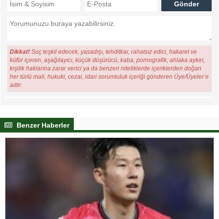
Dikkat!
Suç teşkil edecek, yasadışı, tehditkar, rahatsız edici, hakaret ve
küfür içeren, aşağılayıcı, küçük düşürücü, kaba, pornografik, ahlaka aykırı,
kişilik haklarına zarar verici ya da benzeri niteliklerde içeriklerden doğan
her türlü mali, hukuki, cezai, idari sorumluluk içeriği gönderen Üye/Üyeler’e
aittir.
Benzer Haberler