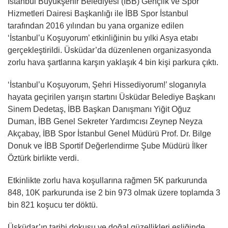
İstanbul Büyükşehir Belediyesi (İBB) Gençlik ve Spor
Hizmetleri Dairesi Başkanlığı ile İBB Spor İstanbul
tarafından 2016 yılından bu yana organize edilen
‘İstanbul’u Koşuyorum’ etkinliğinin bu yılki Asya etabı
gerçekleştirildi. Üsküdar’da düzenlenen organizasyonda
zorlu hava şartlarına karşın yaklaşık 4 bin kişi parkura çıktı.
‘İstanbul’u Koşuyorum, Şehri Hissediyorum!’ sloganıyla
hayata geçirilen yarışın startını Üsküdar Belediye Başkanı
Sinem Dedetaş, İBB Başkan Danışmanı Yiğit Oğuz
Duman, İBB Genel Sekreter Yardımcısı Zeynep Neyza
Akçabay, İBB Spor İstanbul Genel Müdürü Prof. Dr. Bilge
Donuk ve İBB Sportif Değerlendirme Şube Müdürü İlker
Öztürk birlikte verdi.
Etkinlikte zorlu hava koşullarına rağmen 5K parkurunda
848, 10K parkurunda ise 2 bin 973 olmak üzere toplamda 3
bin 821 koşucu ter döktü.
Üsküdar’ın tarihi dokusu ve doğal güzellikleri eşliğinde