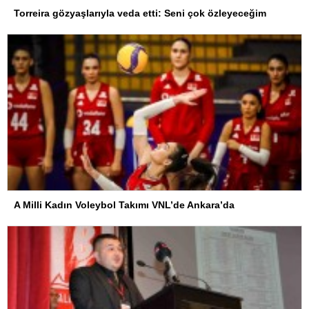
Torreira gözyaşlarıyla veda etti: Seni çok özleyeceğim
A Milli Kadın Voleybol Takımı VNL’de Ankara’da