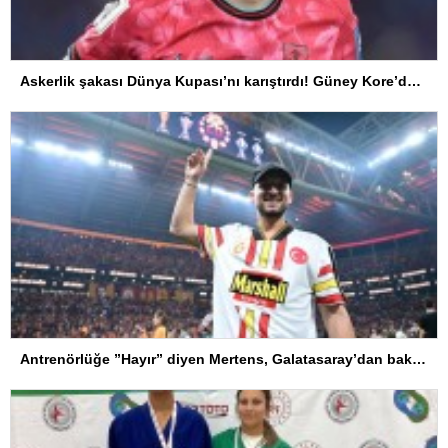
Askerlik şakası Dünya Kupası’nı karıştırdı! Güney Kore’den sert karar
Antrenörlüğe ”Hayır” diyen Mertens, Galatasaray’dan bakın ne istedi