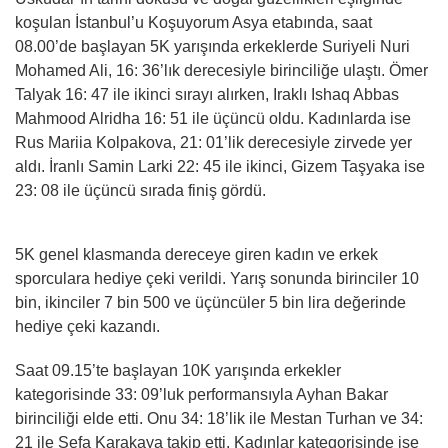
koşulan İstanbul’u Koşuyorum Asya etabında, saat
08.00’de başlayan 5K yarışında erkeklerde Suriyeli Nuri
Mohamed Ali, 16: 36’lık derecesiyle birinciliğe ulaştı. Ömer
Talyak 16: 47 ile ikinci sırayı alırken, Iraklı Ishaq Abbas
Mahmood Alridha 16: 51 ile üçüncü oldu. Kadınlarda ise
Rus Mariia Kolpakova, 21: 01’lik derecesiyle zirvede yer
aldı. İranlı Samin Larki 22: 45 ile ikinci, Gizem Taşyaka ise
23: 08 ile üçüncü sırada finiş gördü.
5K genel klasmanda dereceye giren kadın ve erkek
sporculara hediye çeki verildi. Yarış sonunda birinciler 10
bin, ikinciler 7 bin 500 ve üçüncüler 5 bin lira değerinde
hediye çeki kazandı.
Saat 09.15’te başlayan 10K yarışında erkekler
kategorisinde 33: 09’luk performansıyla Ayhan Bakar
birinciliği elde etti. Onu 34: 18’lik ile Mestan Turhan ve 34:
21 ile Sefa Karakaya takip etti. Kadınlar kategorisinde ise