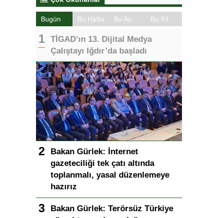
Bugün
Bu Hafta
Bu Ay
Bu Yıl
TİGAD’ın 13. Dijital Medya
Çalıştayı Iğdır’da başladı
Bakan Gürlek: İnternet
gazeteciliği tek çatı altında
toplanmalı, yasal düzenlemeye
hazırız
Bakan Gürlek: Terörsüz Türkiye