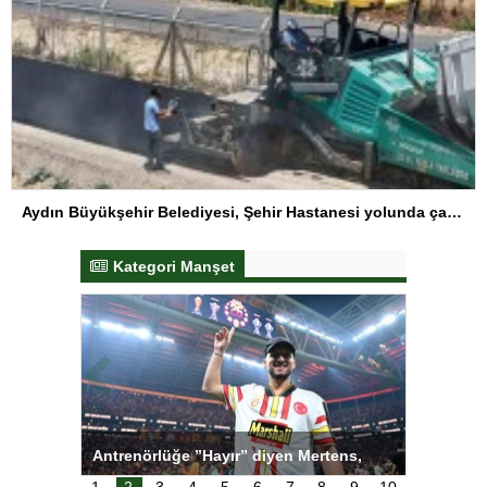
Aydın Büyükşehir Belediyesi, Şehir Hastanesi yolunda çalışmalarını sürdürüyor
Kategori Manşet
ı
Antrenörlüğe ”Hayır” diyen Mertens,
Salihli S
karar
Galatasaray’dan bakın ne istedi