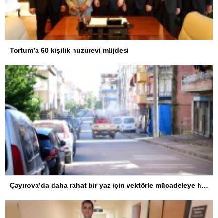
Tortum’a 60 kişilik huzurevi müjdesi
Çayırova’da daha rahat bir yaz için vektörle mücadeleye hız verildi