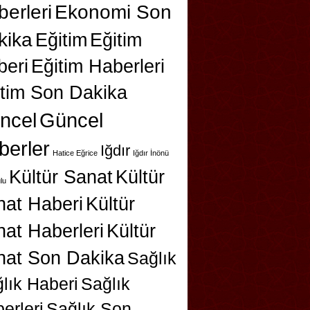
erleri
Ekonomi Son
kika
Eğitim
Eğitim
beri
Eğitim Haberleri
itim Son Dakika
ncel
Güncel
berler
Iğdır
Hatice Eğrice
Iğdır İnönü
Kültür Sanat
Kültür
lu
nat Haberi
Kültür
at Haberleri
Kültür
nat Son Dakika
Sağlık
lık Haberi
Sağlık
erleri
Sağlık Son