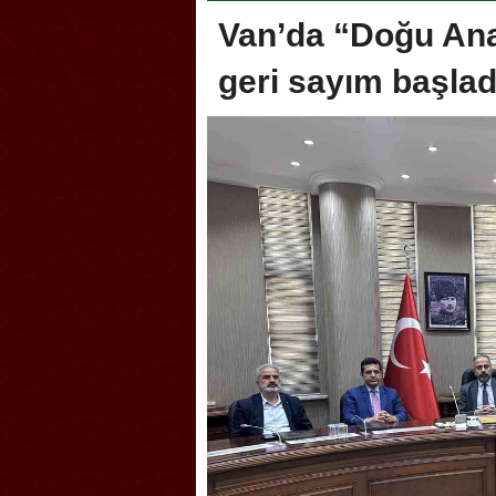
Van’da “Doğu Anad
geri sayım başlad
oca, Geleneksel Türk Okçuluğu
Askerlik şakası Dünya Kup
yonası’na ev sahipliği yapıyor
karıştırdı! Güney Kore’den 