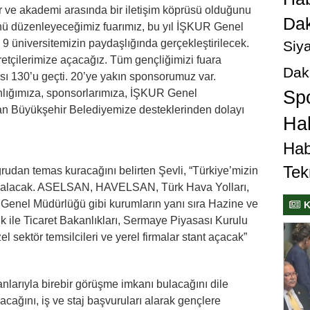
ve akademi arasında bir iletişim köprüsü olduğunu
Dak
nü düzenleyeceğimiz fuarımız, bu yıl İŞKUR Genel
üniversitemizin paydaşlığında gerçekleştirilecek.
Siya
aretçilerimize açacağız. Tüm gençliğimizi fuara
Dak
ısı 130’u geçti. 20’ye yakın sponsorumuz var.
lığımıza, sponsorlarımıza, İŞKUR Genel
Sp
an Büyükşehir Belediyemize desteklerinden dolayı
Hab
Hab
Tek
ğrudan temas kuracağını belirten Şevli, “Türkiye’mizin
r alacak. ASELSAN, HAVELSAN, Türk Hava Yolları,
 Genel Müdürlüğü gibi kurumların yanı sıra Hazine ve
K
 ile Ticaret Bakanlıkları, Sermaye Piyasası Kurulu
el sektör temsilcileri ve yerel firmalar stant açacak”
nlarıyla birebir görüşme imkanı bulacağını dile
acağını, iş ve staj başvuruları alarak gençlere