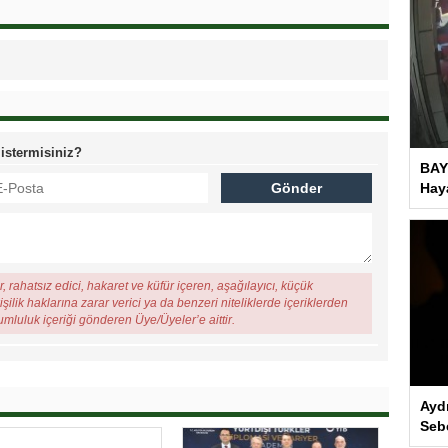
 istermisiniz?
BAY
Haya
, rahatsız edici, hakaret ve küfür içeren, aşağılayıcı, küçük
şilik haklarına zarar verici ya da benzeri niteliklerde içeriklerden
rumluluk içeriği gönderen Üye/Üyeler’e aittir.
Ayd
Seb