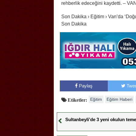
rehberlik edeceğini kaydetti. – VA
Son Dakika › Eğitim › Van’da ‘Doğu
Son Dakika
Paylaş
Twee
Eğitim
Eğitim Haberi
Etiketler:
Sultanbeyli’de 3 yeni okulun temeli