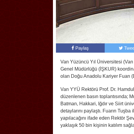
Paylaş
Twee
Van Yüzüncü Yıl Üniversitesi (Van
Genel Müdürlüğü (İŞKUR) koordinat
olan Doğu Anadolu Kariyer Fuarı (
Van YYÜ Rektörü Prof. Dr. Hamdull
düzenlenen basın toplantısında; Mu
Batman, Hakkari, Iğdır ve Siirt üni
detaylarını paylaştı. Fuarın Tuşba
yapılacağını ifade eden Rektör Şev
yaklaşık 50 bin kişinin katılım sağlad