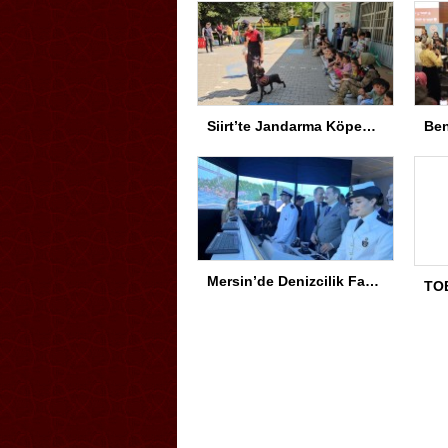
Siirt’te Jandarma Köpekleri Anaokulu’nda Gösteri Yaptı
Mersin’de Denizcilik Fakültesi binası hizmete açıldı