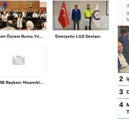
d
g
b
Benim Öznem Bursa Yıl Sonu Gösterisi
Emniyetin LGS Destanı
I
TOBB Başkanı Hisarcıklıoğlu MEÜ’yi Ziyaret Etti
D
M
T