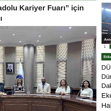
olu Kariyer Fuarı” için
ı
ası’nı
Antrenörlüğe ”Hayır” diyen Mertens,
Sali
sert karar
Galatasaray’dan bakın ne istedi
1
Etik
DÜn
Dü
Da
Ek
Ha