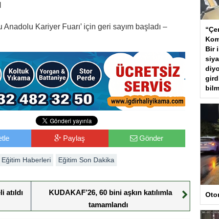
N
 Anadolu Kariyer Fuarı’ için geri sayım başladı –
“Çer
Kom
Bir 
siya
diyo
gird
bilm
tle
Paylaş
Gönder
Eğitim Haberleri
Eğitim Son Dakika
 atıldı
KUDAKAF’26, 60 bini aşkın katılımla
Oto
tamamlandı