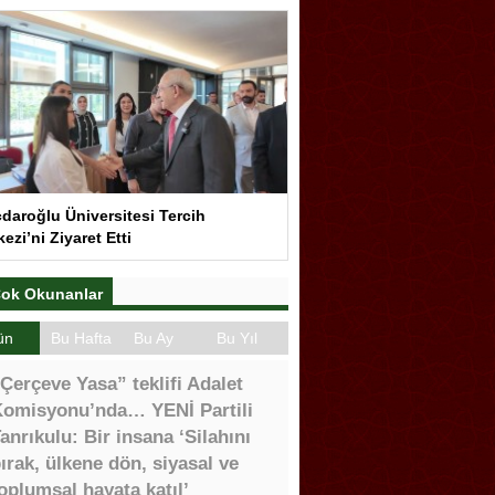
çdaroğlu Üniversitesi Tercih
ezi’ni Ziyaret Etti
ok Okunanlar
ün
Bu Hafta
Bu Ay
Bu Yıl
Çerçeve Yasa” teklifi Adalet
omisyonu’nda… YENİ Partili
anrıkulu: Bir insana ‘Silahını
ırak, ülkene dön, siyasal ve
oplumsal hayata katıl’