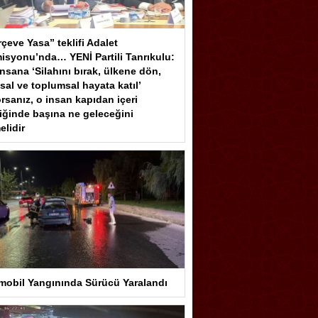
çeve Yasa” teklifi Adalet
isyonu’nda… YENİ Partili Tanrıkulu:
insana ‘Silahını bırak, ülkene dön,
sal ve toplumsal hayata katıl’
rsanız, o insan kapıdan içeri
iğinde başına ne geleceğini
elidir
mobil Yangınında Sürücü Yaralandı