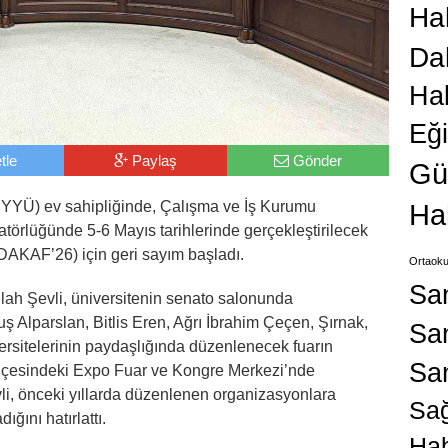
Hab
Da
Ha
Eğ
tle
Paylaş
Gönder
Gü
 YYÜ) ev sahipliğinde, Çalışma ve İş Kurumu
Ha
örlüğünde 5-6 Mayıs tarihlerinde gerçekleştirilecek
DAKAF’26) için geri sayım başladı.
Ortaoku
Sa
ah Şevli, üniversitenin senato salonunda
ş Alparslan, Bitlis Eren, Ağrı İbrahim Çeçen, Şırnak,
San
versitelerinin paydaşlığında düzenlenecek fuarın
Sa
 ilçesindeki Expo Fuar ve Kongre Merkezi’nde
li, önceki yıllarda düzenlenen organizasyonlara
Sağ
ığını hatırlattı.
Hab