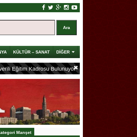
NYA
KÜLTÜR – SANAT
DİĞER
erili Eğitim Kadrosu Bulunuyor
ategori Manşet