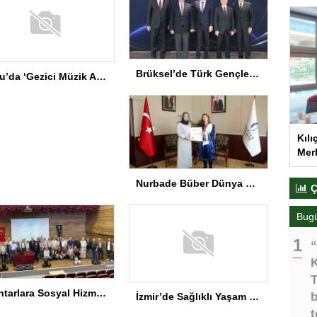
Brüksel’de Türk Gençler İçin Diplomasi Programı
Bolu’da ‘Gezici Müzik Atölyesi’ Gala Programı
Kılı
Merk
Nurbade Büber Dünya Şampiyonu
Ç
Bug
“
K
T
Muhtarlara Sosyal Hizmet Semineri
b
İzmir’de Sağlıklı Yaşam Spor Festivali düzenlendi
t