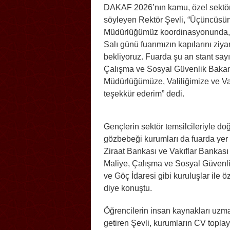
DAKAF 2026’nın kamu, özel sektör 
söyleyen Rektör Şevli, “Üçüncüsü
Müdürlüğümüz koordinasyonunda, 9 
Salı günü fuarımızın kapılarını ziy
bekliyoruz. Fuarda şu an stant say
Çalışma ve Sosyal Güvenlik Bakan
Müdürlüğümüze, Valiliğimize ve V
teşekkür ederim” dedi.
Gençlerin sektör temsilcileriyle do
gözbebeği kurumları da fuarda ye
Ziraat Bankası ve Vakıflar Bankası
Maliye, Çalışma ve Sosyal Güvenlik
ve Göç İdaresi gibi kuruluşlar ile öz
diye konuştu.
Öğrencilerin insan kaynakları uzma
getiren Şevli, kurumların CV toplay