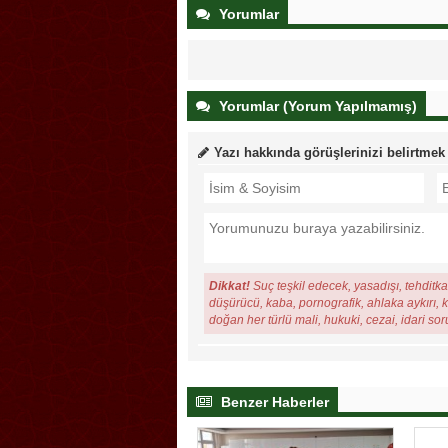
Yorumlar
Yorumlar (Yorum Yapılmamış)
Yazı hakkında görüşlerinizi belirtmek
Dikkat!
Suç teşkil edecek, yasadışı, tehditkar
düşürücü, kaba, pornografik, ahlaka aykırı, ki
doğan her türlü mali, hukuki, cezai, idari so
Benzer Haberler