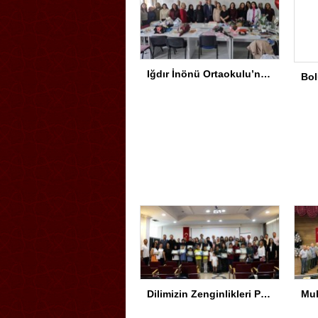
Iğdır İnönü Ortaokulu’nda Başarının Arkasında Güçlü Yönetim ve Özverili Eğitim Kadrosu Bulunuyor
Dilimizin Zenginlikleri Projesi Kapanış Töreni