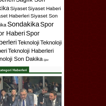
ika
Siyaset
Siyaset Haberi
set Haberleri
Siyaset Son
Sondakika
Spor
ika
or Haberi
Spor
erleri
Teknoloji
Teknoloji
eri
Teknoloji Haberleri
noloji Son Dakika
ığdır
ategori Haberleri