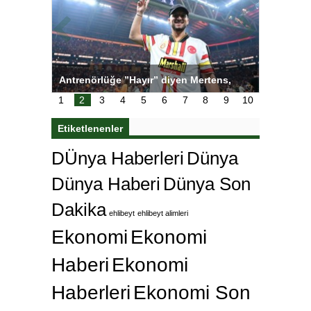
ı
Antrenörlüğe ”Hayır” diyen Mertens,
Salihli S
karar
Galatasaray’dan bakın ne istedi
1
2
3
4
5
6
7
8
9
10
Etiketlenenler
DÜnya Haberleri
Dünya
Dünya Haberi
Dünya Son
Dakika
ehlibeyt
ehlibeyt alimleri
Ekonomi
Ekonomi
Haberi
Ekonomi
Haberleri
Ekonomi Son