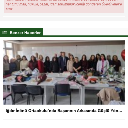
her türlü mali, hukuki, cezai, idari sorumluluk içeriği gönderen Üye/Üyeler’e
aittir.
Benzer Haberler
Iğdır İnönü Ortaokulu’nda Başarının Arkasında Güçlü Yönetim ve Özverili Eğitim Kadrosu Bulunuyor