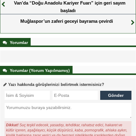
Van’da “Doğu Anadolu Kariyer Fuarı” için geri sayım
başladı
Muğlaspor’un zaferi geceyi bayrama çevirdi
Yorumlar
Yorumlar (Yorum Yapılmamış)
Yazı hakkında görüşlerinizi belirtmek istermisiniz?
Dikkat!
Suç teşkil edecek, yasadışı, tehditkar, rahatsız edici, hakaret ve
küfür içeren, aşağılayıcı, küçük düşürücü, kaba, pornografik, ahlaka aykırı,
kişilik haklarına zarar verici ya da benzeri niteliklerde içeriklerden doğan