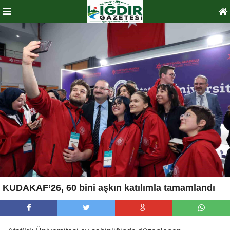
KUDAKAF’26, 60 bini aşkın katılımla tamamlandı