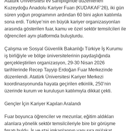
Atatürk Üniversitesi ev sahipliğinde düzenlenen
Kuzeydoğu Anadolu Kariyer Fuarı (KUDAKAF’26), iki gün
süren yoğun programının ardından 60 bini aşkın katılımla
sona erdi. Türkiye’nin en büyük kariyer organizasyonları
arasında gösterilen fuar, kamu ve özel sektör temsilcileri ile
öğrencileri aynı platformda buluşturdu.
Çalışma ve Sosyal Güvenlik Bakanlığı Türkiye İş Kurumu
iş birliğiyle ve bölge üniversitelerinin paydaşlığında
gerçekleştirilen organizasyon, 29-30 Nisan 2026
tarihlerinde Recep Tayyip Erdoğan Fuar Merkezinde
düzenlendi. Atatürk Üniversitesi Kariyer Merkezi
koordinasyonunda hayata geçirilen etkinlik, 250’nin
üzerinde kurum ve kuruluşun katılımıyla dikkat çekti.
Gençler İçin Kariyer Kapıları Aralandı
Fuar boyunca öğrenciler ve mezunlar, eğitim aldıkları
alanlara yönelik sektör temsilcileriyle bire bir görüşme
fırsatı buldu. İş ve staj imkanlarının yanı sıra mülakat