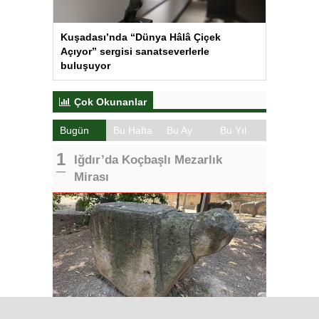
Kuşadası’nda “Dünya Hâlâ Çiçek
Açıyor” sergisi sanatseverlerle
buluşuyor
Çok Okunanlar
Bugün
Bu Hafta
Bu Ay
Bu Yıl
Iğdır’da Koçbaşlı Mezarlık
Mirası