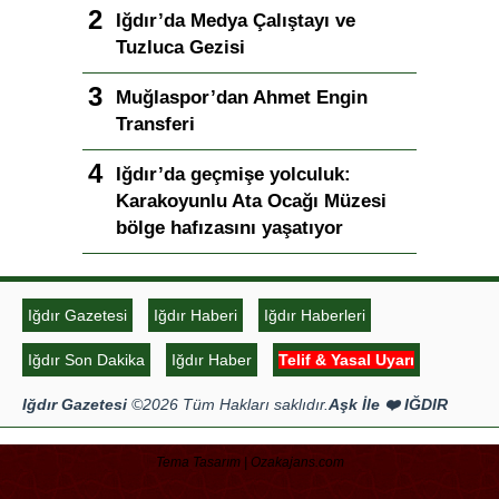
Iğdır’da Medya Çalıştayı ve
Tuzluca Gezisi
Muğlaspor’dan Ahmet Engin
Transferi
Iğdır’da geçmişe yolculuk:
Karakoyunlu Ata Ocağı Müzesi
bölge hafızasını yaşatıyor
Iğdır Gazetesi
Iğdır Haberi
Iğdır Haberleri
Iğdır Son Dakika
Iğdır Haber
Telif & Yasal Uyarı
Iğdır Gazetesi
©2026 Tüm Hakları saklıdır.
Aşk İle ❤️ IĞDIR
Tema Tasarım | Ozakajans.com