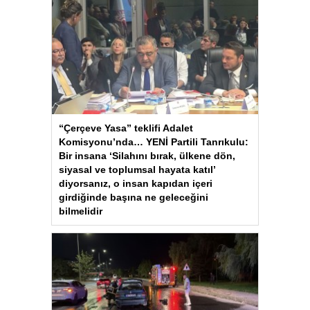
“Çerçeve Yasa” teklifi Adalet
Komisyonu’nda… YENİ Partili Tanrıkulu:
Bir insana ‘Silahını bırak, ülkene dön,
siyasal ve toplumsal hayata katıl’
diyorsanız, o insan kapıdan içeri
girdiğinde başına ne geleceğini
bilmelidir