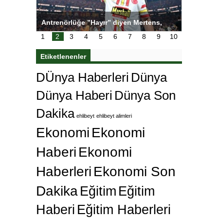
tens,
Salihli Sporcuları Kuraş’ta Gururlandırdı
Torreira 
i
çok özl
1
2
3
4
5
6
7
8
9
10
Etiketlenenler
DÜnya Haberleri
Dünya
Dünya Haberi
Dünya Son
Dakika
ehlibeyt
ehlibeyt alimleri
Ekonomi
Ekonomi
Haberi
Ekonomi
Haberleri
Ekonomi Son
Dakika
Eğitim
Eğitim
Haberi
Eğitim Haberleri