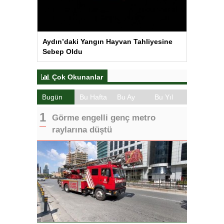
Aydın’daki Yangın Hayvan Tahliyesine
Sebep Oldu
Çok Okunanlar
Bugün
Bu Hafta
Bu Ay
Bu Yıl
Görme engelli genç metro
raylarına düştü