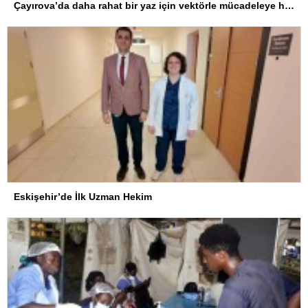
Çayırova’da daha rahat bir yaz için vektörle mücadeleye hız verildi
Eskişehir’de İlk Uzman Hekim