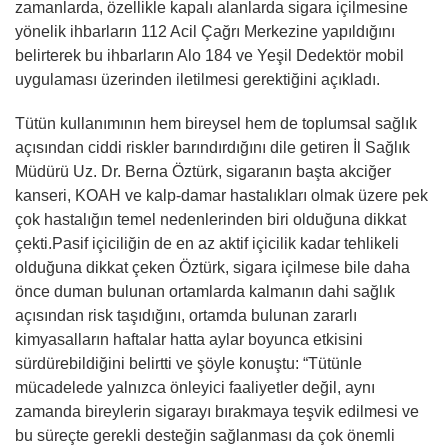
zamanlarda, özellikle kapalı alanlarda sigara içilmesine
yönelik ihbarların 112 Acil Çağrı Merkezine yapıldığını
belirterek bu ihbarların Alo 184 ve Yeşil Dedektör mobil
uygulaması üzerinden iletilmesi gerektiğini açıkladı.
Tütün kullanımının hem bireysel hem de toplumsal sağlık
açısından ciddi riskler barındırdığını dile getiren İl Sağlık
Müdürü Uz. Dr. Berna Öztürk, sigaranın başta akciğer
kanseri, KOAH ve kalp-damar hastalıkları olmak üzere pek
çok hastalığın temel nedenlerinden biri olduğuna dikkat
çekti.Pasif içiciliğin de en az aktif içicilik kadar tehlikeli
olduğuna dikkat çeken Öztürk, sigara içilmese bile daha
önce duman bulunan ortamlarda kalmanın dahi sağlık
açısından risk taşıdığını, ortamda bulunan zararlı
kimyasalların haftalar hatta aylar boyunca etkisini
sürdürebildiğini belirtti ve şöyle konuştu: “Tütünle
mücadelede yalnızca önleyici faaliyetler değil, aynı
zamanda bireylerin sigarayı bırakmaya teşvik edilmesi ve
bu süreçte gerekli desteğin sağlanması da çok önemli