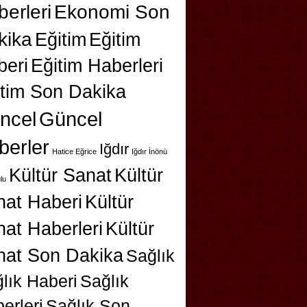
erleri
Ekonomi Son
kika
Eğitim
Eğitim
beri
Eğitim Haberleri
itim Son Dakika
ncel
Güncel
berler
Iğdır
Hatice Eğrice
Iğdır İnönü
Kültür Sanat
Kültür
lu
nat Haberi
Kültür
at Haberleri
Kültür
nat Son Dakika
Sağlık
lık Haberi
Sağlık
erleri
Sağlık Son