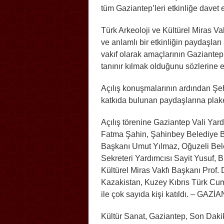
tüm Gaziantep’leri etkinliğe davet
Türk Arkeoloji ve Kültürel Miras V
ve anlamlı bir etkinliğin paydaşları
vakıf olarak amaçlarının Gaziantep’
tanınır kılmak olduğunu sözlerine e
Açılış konuşmalarının ardından Şe
katkıda bulunan paydaşlarına plaket
Açılış törenine Gaziantep Vali Yar
Fatma Şahin, Şahinbey Belediye 
Başkanı Umut Yılmaz, Oğuzeli Be
Sekreteri Yardımcısı Sayit Yusuf,
Kültürel Miras Vakfı Başkanı Prof. 
Kazakistan, Kuzey Kıbrıs Türk Cum
ile çok sayıda kişi katıldı. – GAZ
Kültür Sanat, Gaziantep, Son Daki