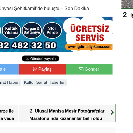
dünyası Şehitkamil’de buluştu – Son Dakika
I
tle
Paylaş
Gönder
anat Haberi
Kültür Sanat Haberleri
rze ile
2. Ulusal Manisa Mesir Fotoğrafçılar
ola veda
Maratonu’nda kazananlar belli oldu