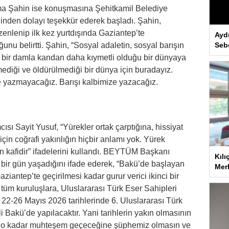
a Şahin ise konuşmasına Şehitkamil Belediye
inden dolayı teşekkür ederek başladı. Şahin,
zenlenip ilk kez yurtdışında Gaziantep’te
Ayd
Seb
nu belirtti. Şahin, “Sosyal adaletin, sosyal barışın
, bir damla kandan daha kıymetli olduğu bir dünyaya
mediği ve öldürülmediği bir dünya için buradayız.
ze yazmayacağız. Barışı kalbimize yazacağız.
 Sayit Yusuf, “Yürekler ortak çarptığına, hissiyat
in coğrafi yakınlığın hiçbir anlamı yok. Yürek
in kafidir” ifadelerini kullandı. BEYTÜM Başkanı
Kılı
bir gün yaşadığını ifade ederek, “Bakü’de başlayan
Merk
ziantep’te geçirilmesi kadar gurur verici ikinci bir
üm kuruluşlara, Uluslararası Türk Eser Sahipleri
 22-26 Mayıs 2026 tarihlerinde 6. Uluslararası Türk
 Bakü’de yapılacaktır. Yani tarihlerin yakın olmasının
a o kadar muhteşem geçeceğine şüphemiz olmasın ve