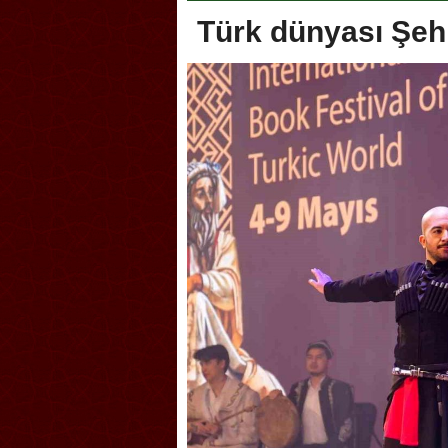
Türk dünyası Şehi
oca, Geleneksel Türk Okçuluğu
Askerlik şakası Dünya Kup
yonası’na ev sahipliği yapıyor
karıştırdı! Güney Kore’den 