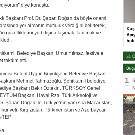
 ediyorum” diye konuştu.
akfı Başkanı Prof. Dr. Şaban Doğan da böyle önemli
 arasında yer almanın mutluluk verdiğini belirterek,
Kuş
in güzelliklerini yurt dışına taşımak, tanıtmak ve
Açıy
kledi.
bul
hitkamil Belediye Başkanı Umut Yılmaz, festivale
Ç
 takdim etti.
Bug
dımcısı Bülent Uygur, Büyükşehir Belediye Başkanı
I
Başkanı Mehmet Tahmazoğlu, Şehitkamil belediye
M
lediye Başkanı Bekir Öztekin, TÜRKSOY Genel
 BEYTÜM Başkanı Hayal Rza, Türk Arkeoloji ve
Dr. Şaban Doğan ile Türkiye’nin yanı sıra Macaristan,
huriyeti, Kırgızistan, Türkmenistan ve Azerbaycan
İANTEP
ka