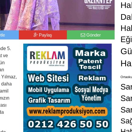
Hab
Da
Ha
tle
Paylaş
Gönder
Eğ
nde 5.
Gü
t ve
Ha
gün
an
 Yılmaz,
Ortaoku
k daha
Sa
kamil
San
mızın
ası
Sa
da
Sağ
Hab