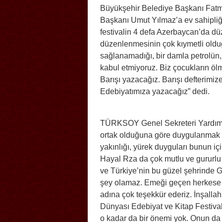
Büyükşehir Belediye Başkanı Fatm
Başkanı Umut Yılmaz’a ev sahipliğ
festivalin 4 defa Azerbaycan’da dü
düzenlenmesinin çok kıymetli olduğu
sağlanamadığı, bir damla petrolün
kabul etmiyoruz. Biz çocukların öl
Barışı yazacağız. Barışı defterimi
Edebiyatımıza yazacağız” dedi.
TÜRKSOY Genel Sekreteri Yardımcısı
ortak olduğuna göre duygulanmak iç
yakınlığı, yürek duyguları bunun iç
Hayal Rza da çok mutlu ve gururlu 
ve Türkiye’nin bu güzel şehrinde Ga
şey olamaz. Emeği geçen herkese t
adına çok teşekkür ederiz. İnşallah
Dünyası Edebiyat ve Kitap Festivali
o kadar da bir önemi yok. Onun d