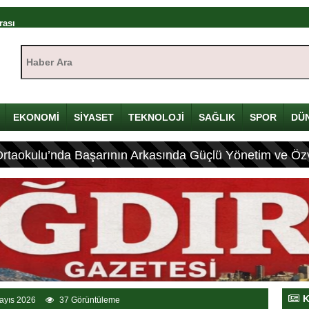
rası
ıştayı Iğdır’da başlıyor
Haber Ara:
mü
yı
çin Davulunu Kırdı
EKONOMİ
SİYASET
TEKNOLOJİ
SAĞLIK
SPOR
DÜ
Ortaokulu’nda Başarının Arkasında Güçlü Yönetim ve Özv
eleneksel Mirası
ası: 4 Yaralı
K
ayıs 2026
37 Görüntüleme