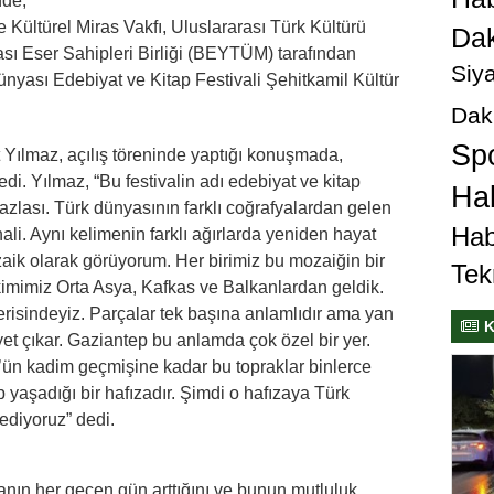
nde,
e Kültürel Miras Vakfı, Uluslararası Türk Kültürü
Dak
sı Eser Sahipleri Birliği (BEYTÜM) tarafından
Siya
nyası Edebiyat ve Kitap Festivali Şehitkamil Kültür
Dak
Sp
Yılmaz, açılış töreninde yaptığı konuşmada,
di. Yılmaz, “Bu festivalin adı edebiyat ve kitap
Hab
azlası. Türk dünyasının farklı coğrafyalardan gelen
Hab
ali. Aynı kelimenin farklı ağırlarda yeniden hayat
aik olarak görüyorum. Her birimiz bu mozaiğin bir
Tek
kimimiz Orta Asya, Kafkas ve Balkanlardan geldik.
risindeyiz. Parçalar tek başına anlamlıdır ama yan
K
et çıkar. Gaziantep bu anlamda çok özel bir yer.
ün kadim geçmişine kadar bu topraklar binlerce
lip yaşadığı bir hafızadır. Şimdi o hafızaya Türk
ediyoruz” dedi.
nın her geçen gün arttığını ve bunun mutluluk