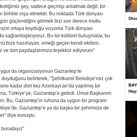
 dediğimiz şey, sadece geçmişi anlatmak değil, bir
nı birlikte inşa etmektir. Bu noktada Türk dünyası
Oto
gün güçlendiğini görmek bizi son derece mutlu
ızın ortaya koyduğu vizyonla Türk dünyası
a sağlamlaştırıyoruz. Bu tür kültürel buluşmalar, bu
günü bize hazırlayan, emeği geçen kendi ekibim,
iz ve tüm paydaşlarımıza teşekkür ediyorum”
Uygur da organizasyonun Gaziantep’te
duyduğunu belirterek, “Şehitkamil Belediye’miz çok
BAY
güne kadar dört kez Azerbaycan’da yapılmış bir
Haya
ışına, Türkiye’ye, Gaziantep’e getirdi. Umut Başkanım
um. Bu, Gaziantep’in ruhuna da uygun bir program
kiye’de, Gaziantep’e ya da başka bir şehrimize de
er” diye konuştu.
n buradayız”