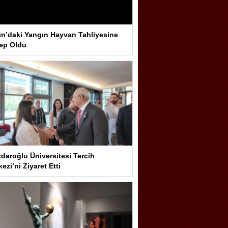
ın’daki Yangın Hayvan Tahliyesine
ep Oldu
çdaroğlu Üniversitesi Tercih
ezi’ni Ziyaret Etti