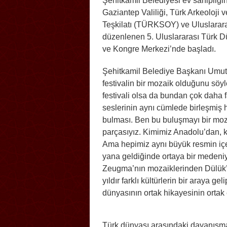
Şehitkamil Belediyesi ev sahipliği
Gaziantep Valiliği, Türk Arkeoloji v
Teşkilatı (TÜRKSOY) ve Uluslarara
düzenlenen 5. Uluslararası Türk Dü
ve Kongre Merkezi’nde başladı.
Şehitkamil Belediye Başkanı Umut 
festivalin bir mozaik olduğunu söyle
festivali olsa da bundan çok daha f
seslerinin aynı cümlede birleşmiş h
bulması. Ben bu buluşmayı bir moz
parçasıyız. Kimimiz Anadolu’dan, 
Ama hepimiz aynı büyük resmin içe
yana geldiğinde ortaya bir medeniy
Zeugma’nın mozaiklerinden Dülük’
yıldır farklı kültürlerin bir araya ge
dünyasının ortak hikayesinin ortak 
Türk dünyası arasındaki dayanışma