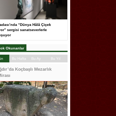
adası’nda “Dünya Hâlâ Çiçek
or” sergisi sanatseverlerle
uşuyor
ok Okunanlar
ün
Bu Hafta
Bu Ay
Bu Yıl
ğdır’da Koçbaşlı Mezarlık
irası