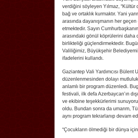
verdiğini söyleyen Yılmaz, “Kültür
bağ ve ortaklık kurmaktır. Yani yarı
arasında dayanışmanın her geçen 
etmektedir. Sayın Cumhurbaşkanım
arasındaki gönül köprülerini daha d
birlikteliği güçlendirmektedir. Bu
Valiliğimiz, Büyükşehir Belediyem
ifadelerini kullandı.
Gaziantep Vali Yardımcısı Bülent 
düzenlenmesinden dolayı mutluluk 
anlamlı bir program düzenledi. Bu
festivali, ilk defa Azerbaycan’ın d
ve ekibine teşekkürlerimi sunuyor
oldu. Bundan sonra da umarım, Tür
aynı program tekrarlanıp devam ed
“Çocukların ölmediği bir dünya içi