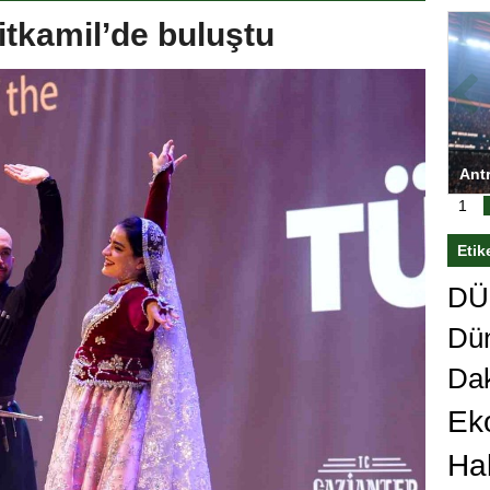
tkamil’de buluştu
ası’nı
Antrenörlüğe ”Hayır” diyen Mertens,
Sali
sert karar
Galatasaray’dan bakın ne istedi
1
Etik
DÜn
Dü
Da
Ek
Ha