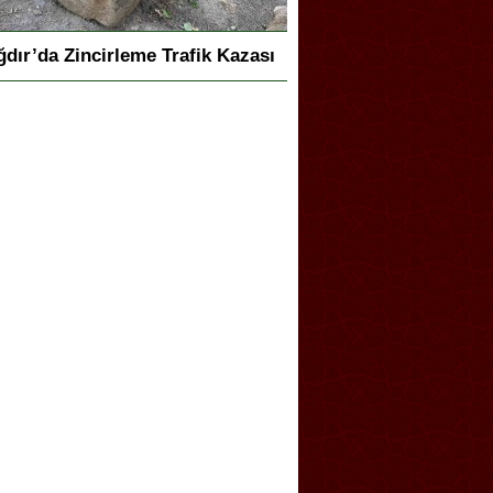
ğdır’da Zincirleme Trafik Kazası