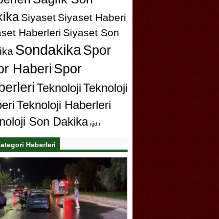
ika
Siyaset
Siyaset Haberi
set Haberleri
Siyaset Son
Sondakika
Spor
ika
or Haberi
Spor
erleri
Teknoloji
Teknoloji
eri
Teknoloji Haberleri
noloji Son Dakika
ığdır
ategori Haberleri