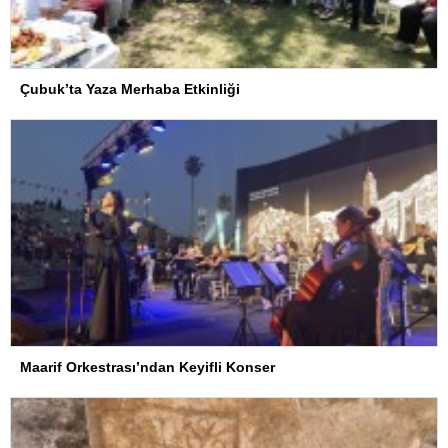
Çubuk’ta Yaza Merhaba Etkinliği
Maarif Orkestrası’ndan Keyifli Konser