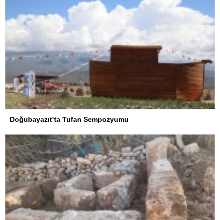
Doğubayazıt’ta Tufan Sempozyumu