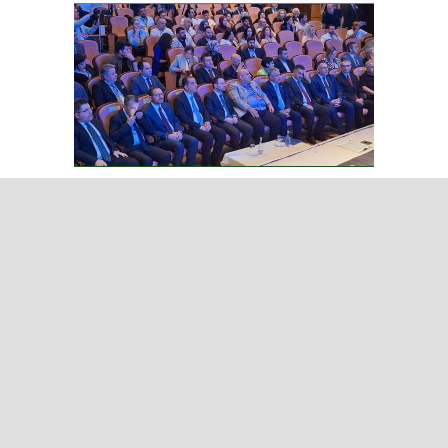
Bakan Gürlek: İnternet
gazeteciliği tek çatı altında
toplanmalı, yasal düzenlemeye
hazırız
Bakan Gürlek: Terörsüz Türkiye
süreci tamamlanmak üzere
Iğdır Gazetesi
Iğdır Haberi
Iğdır Haberleri