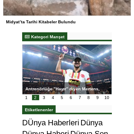
Midyat’ta Tarihi Kitabeler Bulundu
Kategori Manşet
ı
Antrenörlüğe ”Hayır” diyen Mertens,
Salihli S
karar
Galatasaray’dan bakın ne istedi
1
2
3
4
5
6
7
8
9
10
Etiketlenenler
DÜnya Haberleri
Dünya
Dünya Haberi
Dünya Son