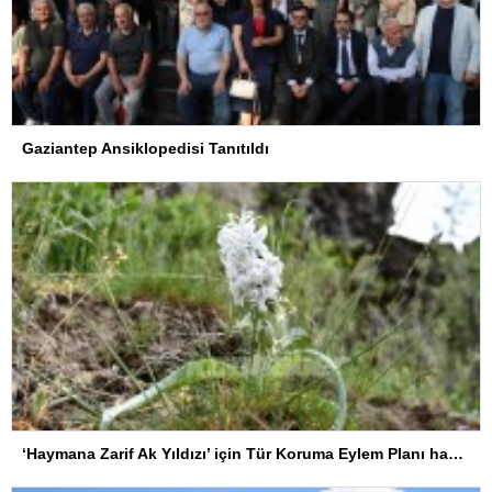
Gaziantep Ansiklopedisi Tanıtıldı
‘Haymana Zarif Ak Yıldızı’ için Tür Koruma Eylem Planı hayata geçirildi