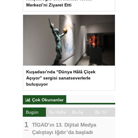
Merkezi’ni Ziyaret Etti
Kuşadası’nda “Dünya Hâlâ Çiçek
Açıyor” sergisi sanatseverlerle
buluşuyor
Çok Okunanlar
Bugün
Bu Hafta
Bu Ay
Bu Yıl
TİGAD’ın 13. Dijital Medya
Çalıştayı Iğdır’da başladı