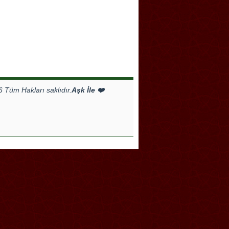
Tüm Hakları saklıdır.
Aşk İle ❤️