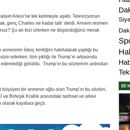
Dak
yet Ailesi’ne tek kelimeyle aşıktı. Televizyonun
Siya
bak, genç Charles ne kadar tatlı’ derdi. Annem resmen
Dak
sunuz? Şu an bizi izlerken ne düşündüğünü merak
Sp
annesinin İskoç kimliğini hatırlatarak yaptığı bu
Hab
ssüm ederken, tüm şıklığı ile Trump’ın arkasında
Hab
 edemediği görüldü. Trump’ın bu sözlerinin ardından
Tek
K
 büyüyen bir annenin oğlu olan Trump’ın bu sözleri,
ve Birleşik Krallık arasındaki tarihsel ve ailevi
 olarak kayıtlara geçti.