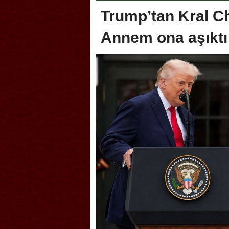
Trump’tan Kral Ch
Annem ona aşıktı
Akçakoca, Geleneksel Tür
Şampiyonası’na ev sahipliğ