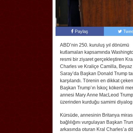
Paylaş
Twee
ABD’nin 250. kuruluş yıl dönümü
kutlamaları kapsamında Washingt
resmi bir ziyaret gerçekleştiren Kral 
Charles ve Kraliçe Camilla, Beyaz
Saray’da Başkan Donald Trump ta
karşılandı. Törenin en dikkat çeken
Başkan Trump’ın İskoç kökenli m
annesi Mary Anne MacLeod Trum
üzerinden kurduğu samimi diyalog 
Kürsüde, annesinin Britanya miras
bağlılığını vurgulayan Başkan Tru
arkasında oturan Kral Charles’a d