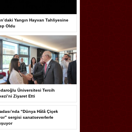
ın’daki Yangın Hayvan Tahliyesine
ep Oldu
çdaroğlu Üniversitesi Tercih
ezi’ni Ziyaret Etti