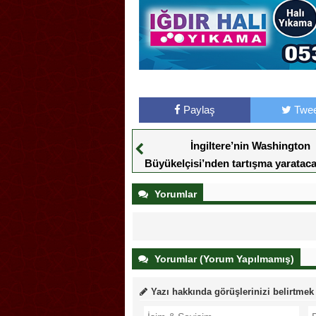
Paylaş
Twee
İngiltere’nin Washington
Büyükelçisi’nden tartışma yaratacak
çıkışı
Yorumlar
Yorumlar (Yorum Yapılmamış)
Yazı hakkında görüşlerinizi belirtmek