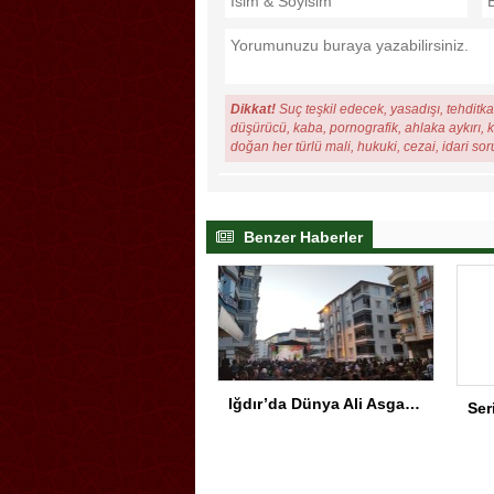
Dikkat!
Suç teşkil edecek, yasadışı, tehditkar
düşürücü, kaba, pornografik, ahlaka aykırı, ki
doğan her türlü mali, hukuki, cezai, idari so
Benzer Haberler
Iğdır’da Dünya Ali Asgar Günü Duygu Dolu Programla İdrak Edildi