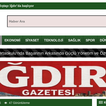
ıştayı Iğdır’da başlıyor
mü
Haber Ara:
yı
çin Davulunu Kırdı
EKONOMİ
SİYASET
TEKNOLOJİ
SAĞLIK
SPOR
DÜ
eleneksel Mirası
Ortaokulu’nda Başarının Arkasında Güçlü Yönetim ve Özv
ası: 4 Yaralı
K
6
47 Görüntüleme