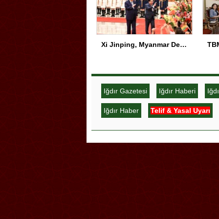
Xi Jinping, Myanmar Devlet Başkanı ile Görüştü
Iğdır Gazetesi
Iğdır Haberi
Iğd
Iğdır Haber
Telif & Yasal Uyarı