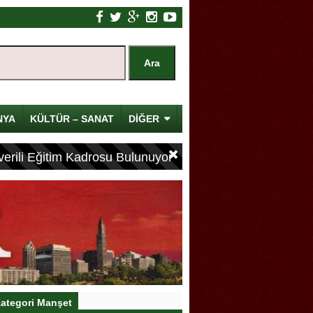
NYA
KÜLTÜR – SANAT
DİĞER
erili Eğitim Kadrosu Bulunuyor
ategori Manşet