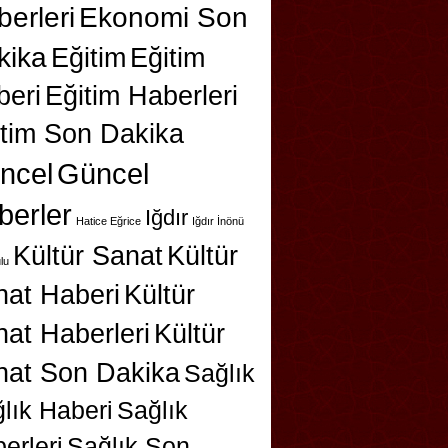
erleri
Ekonomi Son
kika
Eğitim
Eğitim
beri
Eğitim Haberleri
itim Son Dakika
ncel
Güncel
berler
Iğdır
Hatice Eğrice
Iğdır İnönü
Kültür Sanat
Kültür
lu
nat Haberi
Kültür
at Haberleri
Kültür
nat Son Dakika
Sağlık
lık Haberi
Sağlık
erleri
Sağlık Son