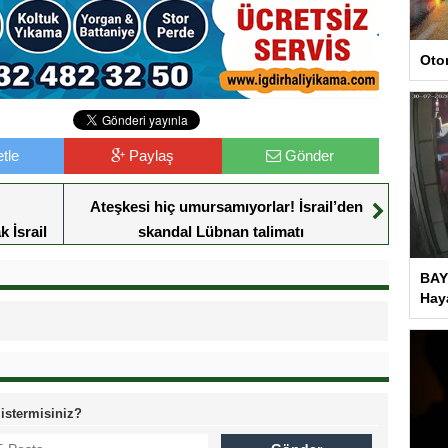
Oto
tle
Paylaş
Gönder
Ateşkesi hiç umursamıyorlar! İsrail’den
 İsrail
skandal Lübnan talimatı
BAY
Haya
 istermisiniz?