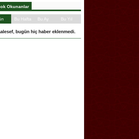
adası’nda “Dünya Hâlâ Çiçek
or” sergisi sanatseverlerle
uşuyor
ok Okunanlar
ün
Bu Hafta
Bu Ay
Bu Yıl
alesef, bugün hiç haber eklenmedi.