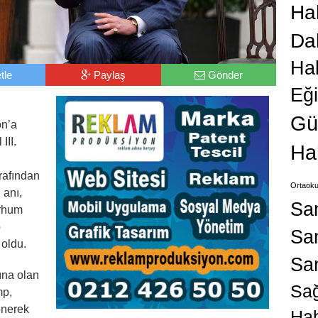
Hab
Da
Ha
tle
Paylaş
Gönder
Eğ
Gü
on’a
III.
Ha
rafından
Ortaoku
 anı,
Sa
erhum
p
San
oldu.
Sa
ına olan
Sağ
mp,
önerek
Hab