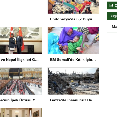
Endonezya’da 6,7 Büyüklüğünde Deprem
Kuş
Açıy
bul
Ç
Bug
Çin ve Nepal İlişkileri Güçleniyor
BM Somali’de Kıtlık İçin 10 Milyon Dolar Ayırdı
Ma
Kabe’nin İpek Örtüsü Yenilendi
Gazze’de İnsani Kriz Derinleşiyor