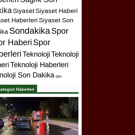
ika
Siyaset
Siyaset Haberi
set Haberleri
Siyaset Son
Sondakika
Spor
ika
or Haberi
Spor
erleri
Teknoloji
Teknoloji
eri
Teknoloji Haberleri
noloji Son Dakika
ığdır
ategori Haberleri