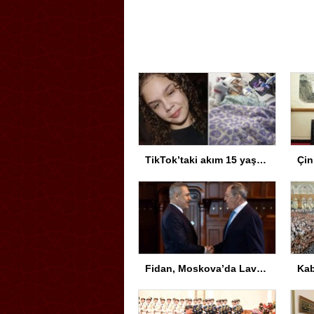
TikTok’taki akım 15 yaşındaki kız çocuğunu hayattan kopardı
Fidan, Moskova’da Lavrov ile Görüştü