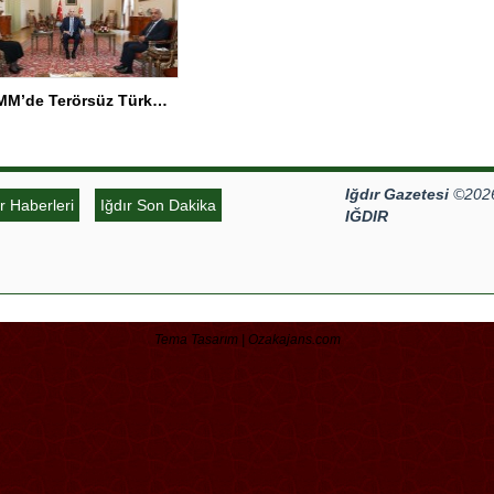
TBMM’de Terörsüz Türkiye Görüşmesi
Iğdır Gazetesi
©2026 
ır Haberleri
Iğdır Son Dakika
IĞDIR
Tema Tasarım | Ozakajans.com