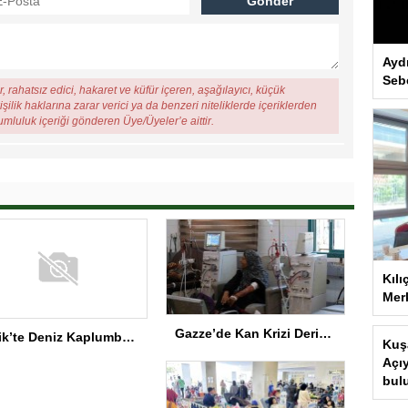
Ayd
Seb
, rahatsız edici, hakaret ve küfür içeren, aşağılayıcı, küçük
şilik haklarına zarar verici ya da benzeri niteliklerde içeriklerden
rumluluk içeriği gönderen Üye/Üyeler’e aittir.
Kılı
Merk
Gazze’de Kan Krizi Derinleşiyor
Serik’te Deniz Kaplumbağaları İçin Temizlik