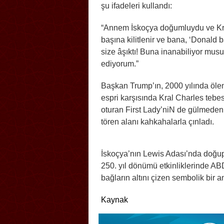
şu ifadeleri kullandı:
“Annem İskoçya doğumluydu ve Krali
başına kilitlenir ve bana, ‘Donald 
size âşıktı! Buna inanabiliyor mu
ediyorum.”
Başkan Trump’ın, 2000 yılında ölen 
espri karşısında Kral Charles tebe
oturan First Lady’niN de gülmeden
tören alanı kahkahalarla çınladı.
İskoçya’nın Lewis Adası’nda doğup
250. yıl dönümü etkinliklerinde ABD 
bağların altını çizen sembolik bir an
Kaynak