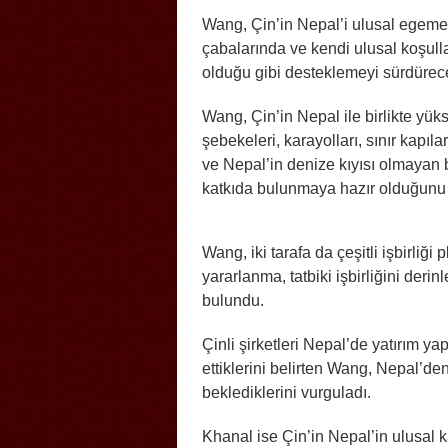
Wang, Çin’in Nepal’i ulusal egemen
çabalarında ve kendi ulusal koşull
olduğu gibi desteklemeyi sürdürece
Wang, Çin’in Nepal ile birlikte yükse
şebekeleri, karayolları, sınır kapıla
ve Nepal’in denize kıyısı olmayan 
katkıda bulunmaya hazır olduğunu 
Wang, iki tarafa da çeşitli işbirliğ
yararlanma, tatbiki işbirliğini derin
bulundu.
Çinli şirketleri Nepal’de yatırım y
ettiklerini belirten Wang, Nepal’den
beklediklerini vurguladı.
Khanal ise Çin’in Nepal’in ulusal 