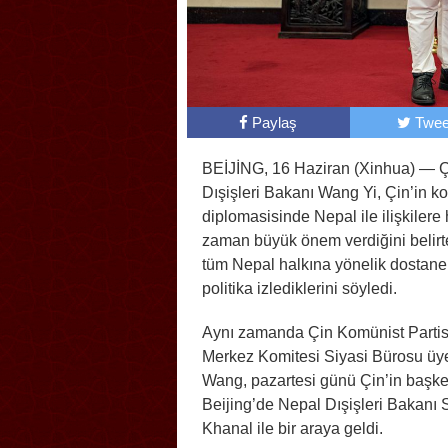
Paylaş
Twee
BEİJİNG, 16 Haziran (Xinhua) — 
Dışişleri Bakanı Wang Yi, Çin’in 
diplomasisinde Nepal ile ilişkilere 
zaman büyük önem verdiğini belirt
tüm Nepal halkına yönelik dostane 
politika izlediklerini söyledi.
Aynı zamanda Çin Komünist Partis
Merkez Komitesi Siyasi Bürosu üye
Wang, pazartesi günü Çin’in başke
Beijing’de Nepal Dışişleri Bakanı S
Khanal ile bir araya geldi.