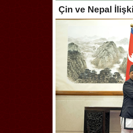
Çin ve Nepal İlişk
lik şakası Dünya Kupası’nı
Antrenörlüğe ”Hayır” diye
tırdı! Güney Kore’den sert karar
Galatasaray’dan bakın ne i