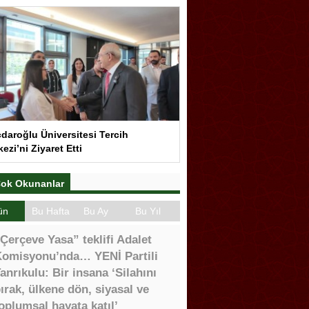
çdaroğlu Üniversitesi Tercih
ezi’ni Ziyaret Etti
ok Okunanlar
ün
Bu Hafta
Bu Ay
Bu Yıl
Çerçeve Yasa” teklifi Adalet
omisyonu’nda… YENİ Partili
anrıkulu: Bir insana ‘Silahını
ırak, ülkene dön, siyasal ve
oplumsal hayata katıl’