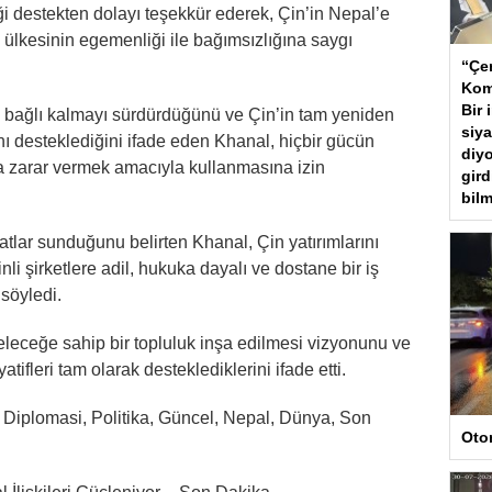
iği destekten dolayı teşekkür ederek, Çin’in Nepal’e
 ülkesinin egemenliği ile bağımsızlığına saygı
“Çer
Kom
Bir 
ıya bağlı kalmayı sürdürdüğünü ve Çin’in tam yeniden
siya
nı desteklediğini ifade eden Khanal, hiçbir gücün
diyo
ına zarar vermek amacıyla kullanmasına izin
gird
bilm
satlar sunduğunu belirten Khanal, Çin yatırımlarını
li şirketlere adil, hukuka dayalı ve dostane bir iş
söyledi.
geleceğe sahip bir topluluk inşa edilmesi vizyonunu ve
tifleri tam olarak desteklediklerini ifade etti.
, Diplomasi, Politika, Güncel, Nepal, Dünya, Son
Oto