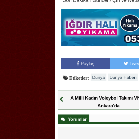
Son Dakika › Güncel › Çin ve Nepal
Paylaş
Twee
Dünya
Dünya Haberi
Etiketler:
A Milli Kadın Voleybol Takımı V
Ankara’da
Yorumlar