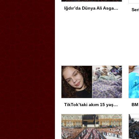
Iğdır’da Dünya Ali Asgar Günü Duygu Dolu Programla İdrak Edildi
TikTok’taki akım 15 yaşındaki kız çocuğunu hayattan kopardı