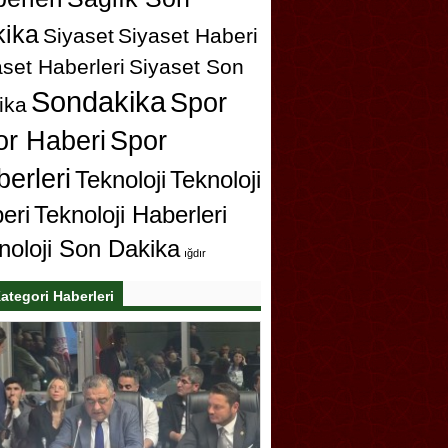
ika
Siyaset
Siyaset Haberi
set Haberleri
Siyaset Son
Sondakika
Spor
ika
or Haberi
Spor
erleri
Teknoloji
Teknoloji
eri
Teknoloji Haberleri
noloji Son Dakika
ığdır
ategori Haberleri