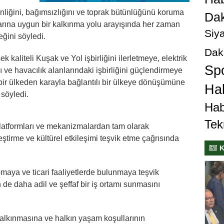
liğini, bağımsızlığını ve toprak bütünlüğünü koruma
Dak
arına uygun bir kalkınma yolu arayışında her zaman
Siya
ğini söyledi.
Dak
k kaliteli Kuşak ve Yol işbirliğini ilerletmeye, elektrik
Sp
rı ve havacılık alanlarındaki işbirliğini güçlendirmeye
bir ülkeden karayla bağlantılı bir ülkeye dönüşümüne
Hab
söyledi.
Hab
Tek
i platformları ve mekanizmalardan tam olarak
leştirme ve kültürel etkileşimi teşvik etme çağrısında
K
apmaya ve ticari faaliyetlerde bulunmaya teşvik
 de daha adil ve şeffaf bir iş ortamı sunmasını
kalkınmasına ve halkın yaşam koşullarının