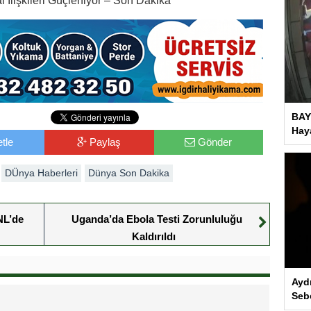
 İlişkileri Güçleniyor – Son Dakika
BAY
Haya
tle
Paylaş
Gönder
DÜnya Haberleri
Dünya Son Dakika
NL’de
Uganda’da Ebola Testi Zorunluluğu
Kaldırıldı
Ayd
Seb