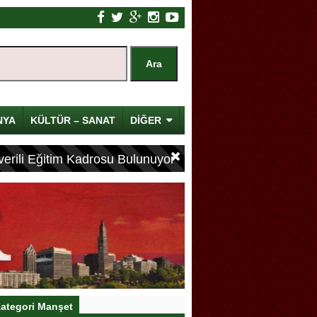
NYA
KÜLTÜR – SANAT
DİĞER
erili Eğitim Kadrosu Bulunuyor
ategori Manşet