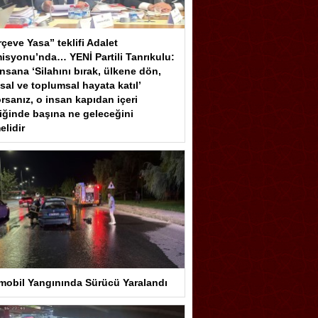
çeve Yasa” teklifi Adalet
isyonu’nda… YENİ Partili Tanrıkulu:
insana ‘Silahını bırak, ülkene dön,
sal ve toplumsal hayata katıl’
rsanız, o insan kapıdan içeri
iğinde başına ne geleceğini
elidir
mobil Yangınında Sürücü Yaralandı