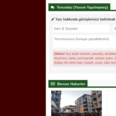
Yorumlar (Yorum Yapılmamış)
Yazı hakkında görüşlerinizi belirtmek
Dikkat!
Suç teşkil edecek, yasadışı, tehditkar
düşürücü, kaba, pornografik, ahlaka aykırı, ki
doğan her türlü mali, hukuki, cezai, idari so
Benzer Haberler