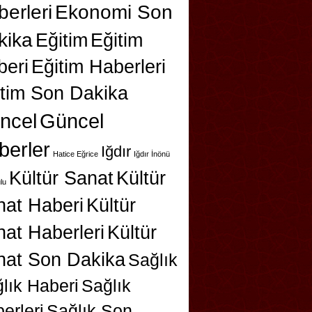
erleri
Ekonomi Son
kika
Eğitim
Eğitim
beri
Eğitim Haberleri
itim Son Dakika
ncel
Güncel
berler
Iğdır
Hatice Eğrice
Iğdır İnönü
Kültür Sanat
Kültür
lu
nat Haberi
Kültür
at Haberleri
Kültür
nat Son Dakika
Sağlık
lık Haberi
Sağlık
erleri
Sağlık Son