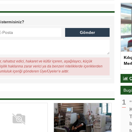
 istermisiniz?
Kılı
, rahatsız edici, hakaret ve küfür içeren, aşağılayıcı, küçük
Merk
şilik haklarına zarar verici ya da benzeri niteliklerde içeriklerden
rumluluk içeriği gönderen Üye/Üyeler’e aittir.
Ç
Bug
“
K
T
b
t