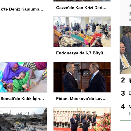
d
Gazze’de Kan Krizi Derinleşiyor
Serik’te Deniz Kaplumbağaları İçin Temizlik
g
b
Endonezya’da 6,7 Büyüklüğünde Deprem
I
D
BM Somali’de Kıtlık İçin 10 Milyon Dolar Ayırdı
Fidan, Moskova’da Lavrov ile Görüştü
M
T