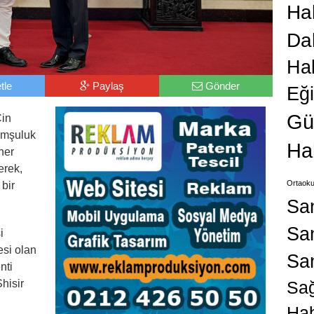
Hab
Da
Ha
tle
Paylaş
Gönder
Eğ
Gü
Çin
komşuluk
Ha
her
erek,
Ortaoku
bir
Sa
San
i
si olan
Sa
nti
hisir
Sağ
Hab