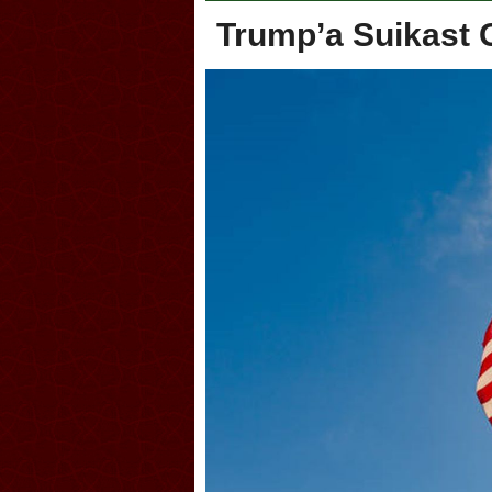
Trump’a Suikast 
Akçakoca, Geleneksel Türk Okçuluğu
Askerlik şa
Şampiyonası’na ev sahipliği yapıyor
karıştırdı! 