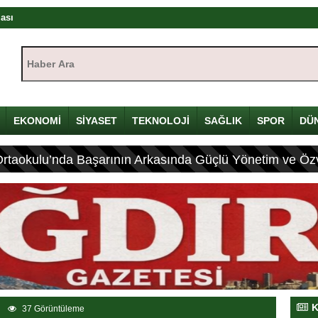
rası
ıştayı Iğdır’da başlıyor
Haber Ara:
mü
yı
çin Davulunu Kırdı
EKONOMİ
SİYASET
TEKNOLOJİ
SAĞLIK
SPOR
DÜ
Ortaokulu’nda Başarının Arkasında Güçlü Yönetim ve Özv
eleneksel Mirası
ası: 4 Yaralı
K
37 Görüntüleme