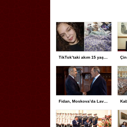
TikTok’taki akım 15 yaşındaki kız çocuğunu hayattan kopardı
Fidan, Moskova’da Lavrov ile Görüştü