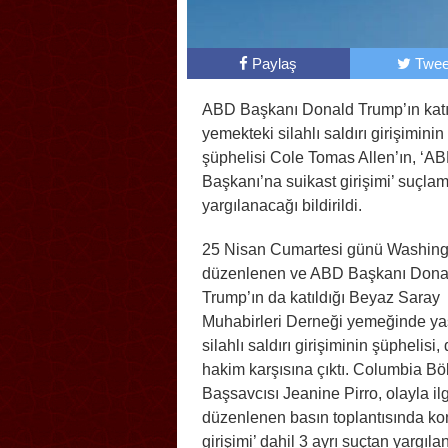
Paylaş
Twee
ABD Başkanı Donald Trump’ın katı
yemekteki silahlı saldırı girişiminin
şüphelisi Cole Tomas Allen’ın, ‘A
Başkanı’na suikast girişimi’ suçla
yargılanacağı bildirildi.
25 Nisan Cumartesi günü Washing
düzenlenen ve ABD Başkanı Dona
Trump’ın da katıldığı Beyaz Saray
Muhabirleri Derneği yemeğinde y
silahlı saldırı girişiminin şüphelisi,
hakim karşısına çıktı. Columbia Bö
Başsavcısı Jeanine Pirro, olayla ilg
düzenlenen basın toplantısında kon
girişimi’ dahil 3 ayrı suçtan yargıl