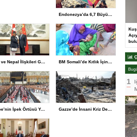
Endonezya’da 6,7 Büyüklüğünde Deprem
Kuş
Açıy
bul
Ç
Çin ve Nepal İlişkileri Güçleniyor
BM Somali’de Kıtlık İçin 10 Milyon Dolar Ayırdı
Bug
I
M
Kabe’nin İpek Örtüsü Yenilendi
Gazze’de İnsani Kriz Derinleşiyor