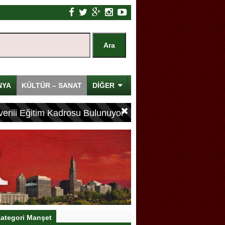
NYA
KÜLTÜR – SANAT
DİĞER
erili Eğitim Kadrosu Bulunuyor
ategori Manşet