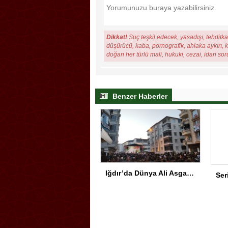
Dikkat!
Suç teşkil edecek, yasadışı, tehditkar
düşürücü, kaba, pornografik, ahlaka aykırı, ki
doğan her türlü mali, hukuki, cezai, idari so
Benzer Haberler
Iğdır’da Dünya Ali Asgar Günü Duygu Dolu Programla İdrak Edildi