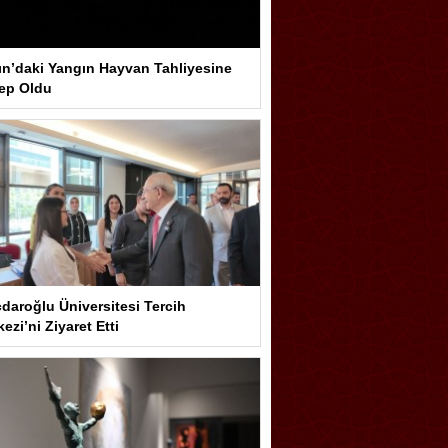
ın’daki Yangın Hayvan Tahliyesine
ep Oldu
çdaroğlu Üniversitesi Tercih
ezi’ni Ziyaret Etti