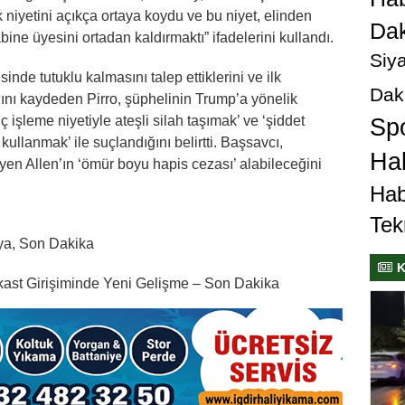
ık niyetini açıkça ortaya koydu ve bu niyet, elinden
Dak
ine üyesini ortadan kaldırmaktı” ifadelerini kullandı.
Siya
de tutuklu kalmasını talep ettiklerini ve ilk
Dak
nı kaydeden Pirro, şüphelinin Trump’a yönelik
uç işleme niyetiyle ateşli silah taşımak’ ve ‘şiddet
Sp
 kullanmak’ ile suçlandığını belirtti. Başsavcı,
Hab
en Allen’ın ‘ömür boyu hapis cezası’ alabileceğini
Hab
Tek
ya, Son Dakika
K
kast Girişiminde Yeni Gelişme – Son Dakika