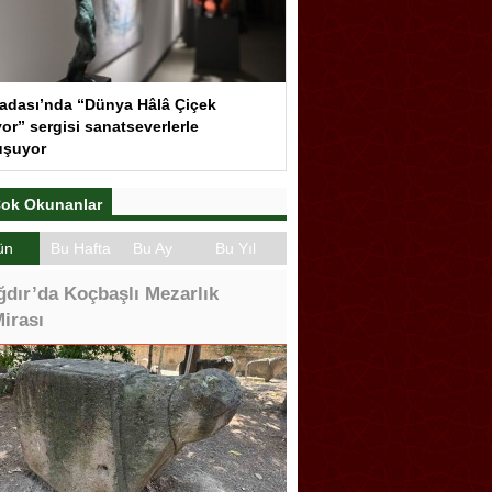
adası’nda “Dünya Hâlâ Çiçek
or” sergisi sanatseverlerle
uşuyor
ok Okunanlar
ün
Bu Hafta
Bu Ay
Bu Yıl
ğdır’da Koçbaşlı Mezarlık
irası