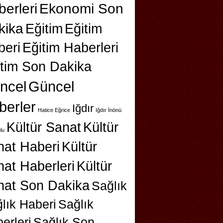
erleri
Ekonomi Son
kika
Eğitim
Eğitim
beri
Eğitim Haberleri
itim Son Dakika
ncel
Güncel
berler
Iğdır
Hatice Eğrice
Iğdır İnönü
Kültür Sanat
Kültür
lu
nat Haberi
Kültür
at Haberleri
Kültür
nat Son Dakika
Sağlık
lık Haberi
Sağlık
erleri
Sağlık Son