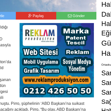
Hab
Da
tle
Paylaş
Gönder
Ha
ldığı
Eğ
BD
Gü
masıyla
Ha
ton’da
Ortaoku
ld
Sa
aşanan
San
 dün
Sa
lgesi
ili
Sağ
uştu. Pirro, şüphelinin ‘ABD Başkanı’na suikast
Hab
anacağını açıkladı. Pirro, “Bu olay, ABD Başkanı’na