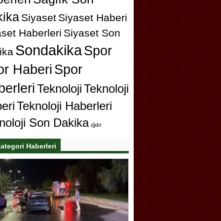
ika
Siyaset
Siyaset Haberi
set Haberleri
Siyaset Son
Sondakika
Spor
ika
or Haberi
Spor
erleri
Teknoloji
Teknoloji
eri
Teknoloji Haberleri
noloji Son Dakika
ığdır
ategori Haberleri