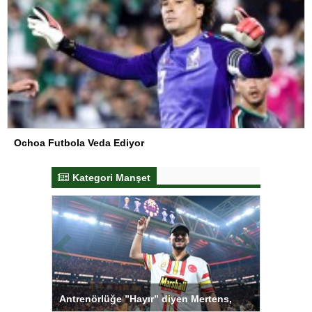
Ochoa Futbola Veda Ediyor
Kategori Manşet
ı
Antrenörlüğe ”Hayır” diyen Mertens,
Salihli S