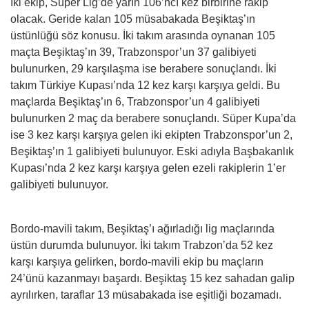
İki ekip, Süper Lig’de yarın 106’ncı kez birbirine rakip
olacak. Geride kalan 105 müsabakada Beşiktaş’ın
üstünlüğü söz konusu. İki takım arasında oynanan 105
maçta Beşiktaş’ın 39, Trabzonspor’un 37 galibiyeti
bulunurken, 29 karşılaşma ise berabere sonuçlandı. İki
takım Türkiye Kupası’nda 12 kez karşı karşıya geldi. Bu
maçlarda Beşiktaş’ın 6, Trabzonspor’un 4 galibiyeti
bulunurken 2 maç da berabere sonuçlandı. Süper Kupa’da
ise 3 kez karşı karşıya gelen iki ekipten Trabzonspor’un 2,
Beşiktaş’ın 1 galibiyeti bulunuyor. Eski adıyla Başbakanlık
Kupası’nda 2 kez karşı karşıya gelen ezeli rakiplerin 1’er
galibiyeti bulunuyor.
Bordo-mavili takım, Beşiktaş’ı ağırladığı lig maçlarında
üstün durumda bulunuyor. İki takım Trabzon’da 52 kez
karşı karşıya gelirken, bordo-mavili ekip bu maçların
24’ünü kazanmayı başardı. Beşiktaş 15 kez sahadan galip
ayrılırken, taraflar 13 müsabakada ise eşitliği bozamadı.