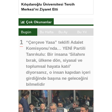
Kılıçdaroğlu Üniversitesi Tercih
Merkezi’ni Ziyaret Etti
Çok Okunanlar
Bugün
Bu Hafta
Bu Ay
Bu Yıl
“Çerçeve Yasa” teklifi Adalet
Komisyonu’nda… YENİ Partili
Tanrıkulu: Bir insana ‘Silahını
bırak, ülkene dön, siyasal ve
toplumsal hayata katıl’
diyorsanız, o insan kapıdan içeri
girdiğinde başına ne geleceğini
bilmelidir