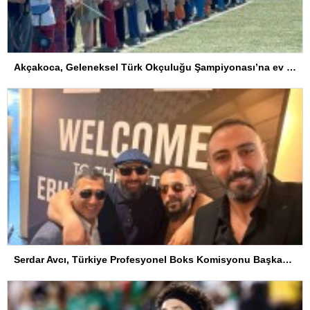
Akçakoca, Geleneksel Türk Okçuluğu Şampiyonası’na ev sahipliği yapıyor
Serdar Avcı, Türkiye Profesyonel Boks Komisyonu Başkanı Seçildi