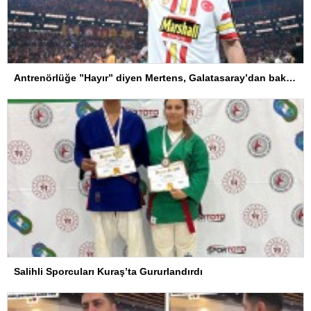
Antrenörlüğe ”Hayır” diyen Mertens, Galatasaray’dan bakın ne istedi
Salihli Sporcuları Kuraş’ta Gururlandırdı