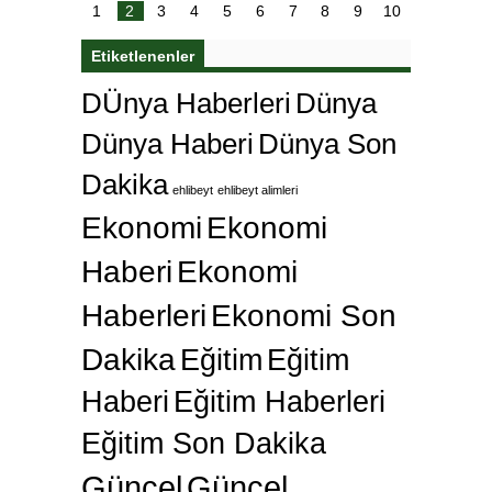
karar
Galatasaray’dan bakın ne istedi
1
2
3
4
5
6
7
8
9
10
Etiketlenenler
DÜnya Haberleri
Dünya
Dünya Haberi
Dünya Son
Dakika
ehlibeyt
ehlibeyt alimleri
Ekonomi
Ekonomi
Haberi
Ekonomi
Haberleri
Ekonomi Son
Dakika
Eğitim
Eğitim
Haberi
Eğitim Haberleri
Eğitim Son Dakika
Güncel
Güncel