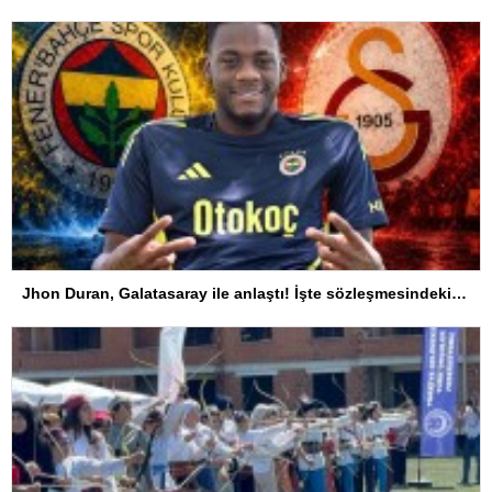
Jhon Duran, Galatasaray ile anlaştı! İşte sözleşmesindeki özel madde