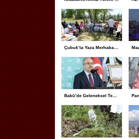
Çubuk’ta Yaza Merhaba Etkinliği
Bakü’de Geleneksel Tezhip ve Minyatür Sergisi Açıldı