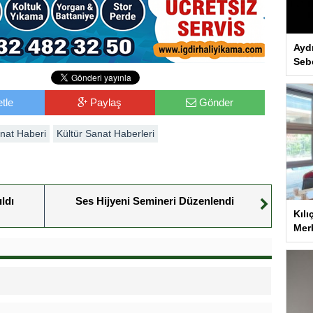
Ayd
Seb
tle
Paylaş
Gönder
anat Haberi
Kültür Sanat Haberleri
ldı
Ses Hijyeni Semineri Düzenlendi
Kılı
Merk