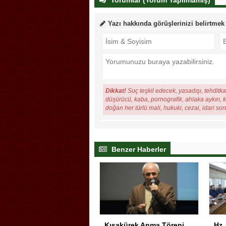
Yazı hakkında görüşlerinizi belirtmek
Dikkat!
Suç teşkil edecek, yasadışı, tehditkar
düşürücü, kaba, pornografik, ahlaka aykırı, ki
doğan her türlü mali, hukuki, cezai, idari so
Benzer Haberler
Kısakürek Anma Töreni Trabzon’da Yapıldı