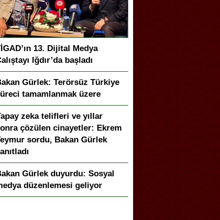
İGAD’ın 13. Dijital Medya
alıştayı Iğdır’da başladı
akan Gürlek: Terörsüz Türkiye
üreci tamamlanmak üzere
apay zeka telifleri ve yıllar
onra çözülen cinayetler: Ekrem
eymur sordu, Bakan Gürlek
anıtladı
akan Gürlek duyurdu: Sosyal
edya düzenlemesi geliyor