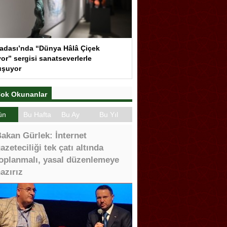
adası’nda “Dünya Hâlâ Çiçek
or” sergisi sanatseverlerle
uşuyor
ok Okunanlar
ün
Bu Hafta
Bu Ay
Bu Yıl
akan Gürlek: İnternet
azeteciliği tek çatı altında
oplanmalı, yasal düzenlemeye
azırız