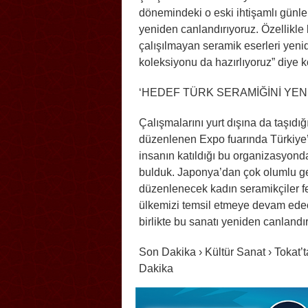
dönemindeki o eski ihtişamlı günler
yeniden canlandırıyoruz. Özellikle 
çalışılmayan seramik eserleri yenid
koleksiyonu da hazırlıyoruz” diye 
‘HEDEF TÜRK SERAMİĞİNİ YE
Çalışmalarını yurt dışına da taşıdı
düzenlenen Expo fuarında Türkiye’y
insanın katıldığı bu organizasyonda 
bulduk. Japonya’dan çok olumlu ge
düzenlenecek kadın seramikçiler fes
ülkemizi temsil etmeye devam edece
birlikte bu sanatı yeniden canland
Son Dakika › Kültür Sanat › Tokat’
Dakika