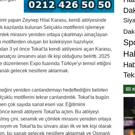
Dak
Siya
retimi yapan Zeynep Hilal Karasu, kendi atölyesinde
jik kazılarda bulunan Selçuklu motiflerini işlemeye
Dak
ömlek mirasını yeniden ortaya çıkartmayı amaçlayan
Sp
otiflerden oluşan bir koleksiyon hazırlıyor.
dan 3 yıl önce Tokat’ta kendi atölyesini açan Karasu,
Hab
natçısı ünvanını alan ilk kişi olduğunu belirtti. 2025
Hab
 düzenlenen Expo fuarında Türkiye’yi temsil ettiğini
natı gelecek nesillere aktarmak.
Tek
K
neğini yeniden canlandırmayı hedeflediğini belirten
çuklu motiflerini tekrar canlandırdık. Tokat’ta bugün
en çok sayıda sanat eseri var. Eğitimimi
önce kendi atölyemi Tokat’ta açtım. Bu atölyeyi
mış çini, seramik ve çömlek mirasını yeniden ortaya
sıyım ve Tokat’ta bu ünvanı alan ilk ve tek kişi olarak
m, bu sanatı gelecek nesillere aktarmak ve Osmanlı