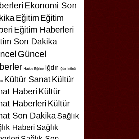
erleri
Ekonomi Son
kika
Eğitim
Eğitim
beri
Eğitim Haberleri
itim Son Dakika
ncel
Güncel
berler
Iğdır
Hatice Eğrice
Iğdır İnönü
Kültür Sanat
Kültür
lu
nat Haberi
Kültür
at Haberleri
Kültür
nat Son Dakika
Sağlık
lık Haberi
Sağlık
erleri
Sağlık Son