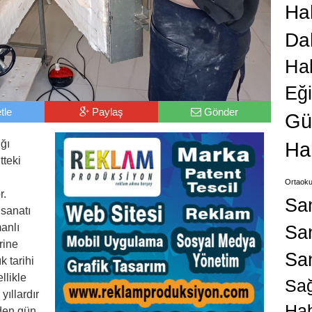
Hab
Da
Ha
Eğ
tle
Paylaş
Gönder
Gü
ğı
Ha
tteki
Ortaoku
r.
Sa
sanatı
anlı
San
rine
Sa
k tarihi
llikle
Sağ
yıllardır
Hab
iden gün