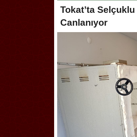
Tokat’ta Selçuklu
Canlanıyor
li Sporcuları Kuraş’ta Gururlandırdı
Torreira gözyaşlarıyla veda 
çok özleyeceğim