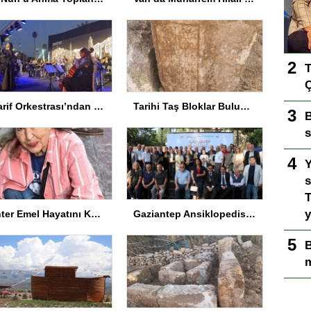
T
Ç
Maarif Orkestrası’ndan Keyifli Konser
Tarihi Taş Bloklar Bulundu
B
s
Y
s
T
y
Panter Emel Hayatını Kaybetti
Gaziantep Ansiklopedisi Tanıtıldı
B
m