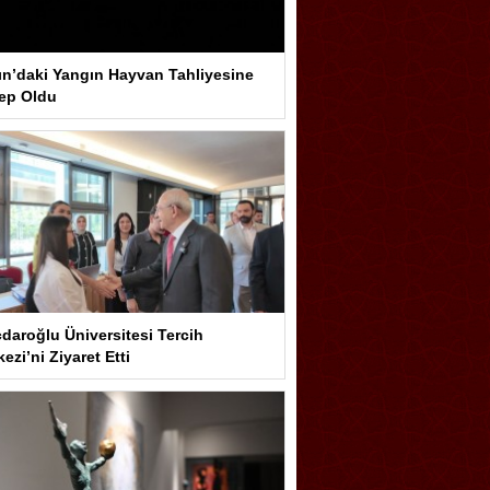
ın’daki Yangın Hayvan Tahliyesine
ep Oldu
çdaroğlu Üniversitesi Tercih
ezi’ni Ziyaret Etti