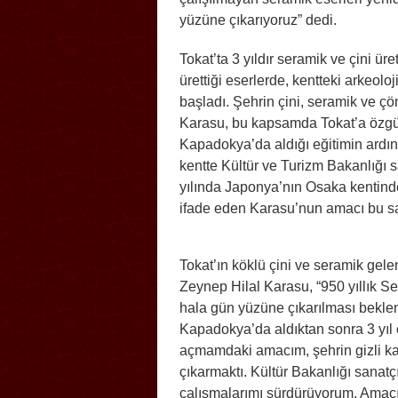
yüzüne çıkarıyoruz” dedi.
Tokat’ta 3 yıldır seramik ve çini ü
ürettiği eserlerde, kentteki arkeolo
başladı. Şehrin çini, seramik ve ç
Karasu, bu kapsamda Tokat’a özgü m
Kapadokya’da aldığı eğitimin ardın
kentte Kültür ve Turizm Bakanlığı sa
yılında Japonya’nın Osaka kentinde
ifade eden Karasu’nun amacı bu sa
Tokat’ın köklü çini ve seramik gele
Zeynep Hilal Karasu, “950 yıllık Sel
hala gün yüzüne çıkarılması beklen
Kapadokya’da aldıktan sonra 3 yıl 
açmamdaki amacım, şehrin gizli kal
çıkarmaktı. Kültür Bakanlığı sanatçı
çalışmalarımı sürdürüyorum. Amacı