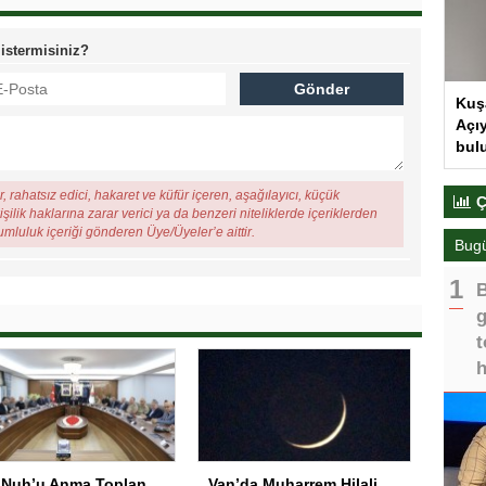
 istermisiniz?
Kuş
Açıy
bul
, rahatsız edici, hakaret ve küfür içeren, aşağılayıcı, küçük
Ç
şilik haklarına zarar verici ya da benzeri niteliklerde içeriklerden
rumluluk içeriği gönderen Üye/Üyeler’e aittir.
Bug
B
g
t
h
Hz. Nuh’u Anma Toplantısı Şırnak’ta
Van’da Muharrem Hilali ve Gezegenler Gökyüzünde Buluştu