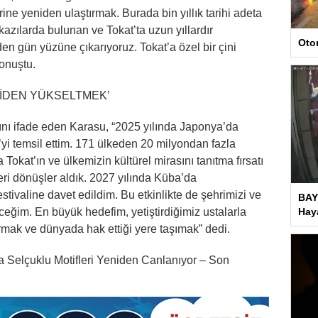
ine yeniden ulaştırmak. Burada bin yıllık tarihi adeta
kazılarda bulunan ve Tokat’ta uzun yıllardır
Oto
en gün yüzüne çıkarıyoruz. Tokat’a özel bir çini
konuştu.
NİDEN YÜKSELTMEK’
ğını ifade eden Karasu, “2025 yılında Japonya’da
i temsil ettim. 171 ülkeden 20 milyondan fazla
Tokat’ın ve ülkemizin kültürel mirasını tanıtma fırsatı
ri dönüşler aldık. 2027 yılında Küba’da
tivaline davet edildim. Bu etkinlikte de şehrimizi ve
BAY
ğim. En büyük hedefim, yetiştirdiğimiz ustalarla
Haya
ırmak ve dünyada hak ettiği yere taşımak” dedi.
ta Selçuklu Motifleri Yeniden Canlanıyor – Son