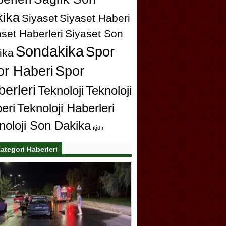
ika
Siyaset
Siyaset Haberi
set Haberleri
Siyaset Son
Sondakika
Spor
ika
or Haberi
Spor
erleri
Teknoloji
Teknoloji
eri
Teknoloji Haberleri
noloji Son Dakika
ığdır
ategori Haberleri