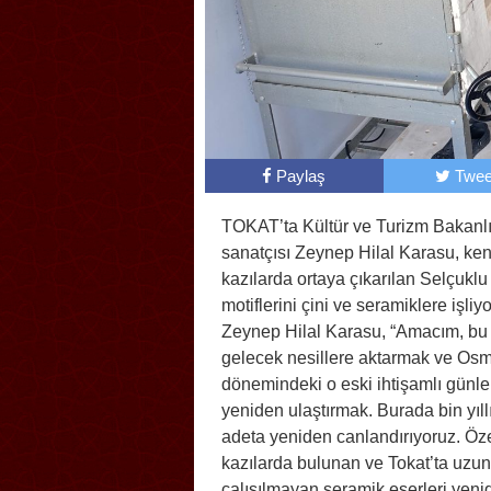
Paylaş
Twee
TOKAT’ta Kültür ve Turizm Bakanlı
sanatçısı Zeynep Hilal Karasu, ken
kazılarda ortaya çıkarılan Selçuklu
motiflerini çini ve seramiklere işliyo
Zeynep Hilal Karasu, “Amacım, bu 
gelecek nesillere aktarmak ve Osm
dönemindeki o eski ihtişamlı günle
yeniden ulaştırmak. Burada bin yıllı
adeta yeniden canlandırıyoruz. Öze
kazılarda bulunan ve Tokat’ta uzun 
çalışılmayan seramik eserleri yen