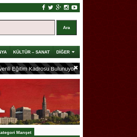
NYA
KÜLTÜR – SANAT
DİĞER
erili Eğitim Kadrosu Bulunuyor
ategori Manşet