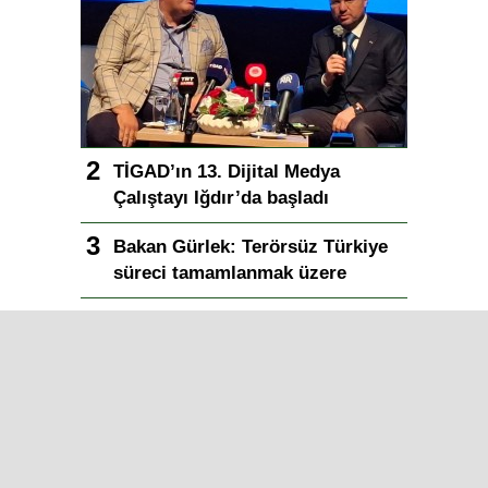
TİGAD’ın 13. Dijital Medya
Çalıştayı Iğdır’da başladı
Bakan Gürlek: Terörsüz Türkiye
süreci tamamlanmak üzere
Yapay zeka telifleri ve yıllar
sonra çözülen cinayetler: Ekrem
Teymur sordu, Bakan Gürlek
yanıtladı
Bakan Gürlek duyurdu: Sosyal
medya düzenlemesi geliyor