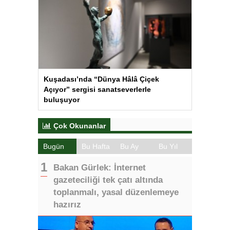
Kuşadası’nda “Dünya Hâlâ Çiçek
Açıyor” sergisi sanatseverlerle
buluşuyor
Çok Okunanlar
Bugün
Bu Hafta
Bu Ay
Bu Yıl
Bakan Gürlek: İnternet
gazeteciliği tek çatı altında
toplanmalı, yasal düzenlemeye
hazırız