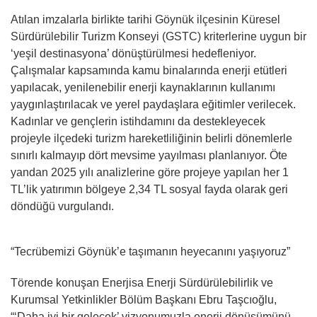
Atılan imzalarla birlikte tarihi Göynük ilçesinin Küresel
Sürdürülebilir Turizm Konseyi (GSTC) kriterlerine uygun bir
‘yeşil destinasyona’ dönüştürülmesi hedefleniyor.
Çalışmalar kapsamında kamu binalarında enerji etütleri
yapılacak, yenilenebilir enerji kaynaklarının kullanımı
yaygınlaştırılacak ve yerel paydaşlara eğitimler verilecek.
Kadınlar ve gençlerin istihdamını da destekleyecek
projeyle ilçedeki turizm hareketliliğinin belirli dönemlerle
sınırlı kalmayıp dört mevsime yayılması planlanıyor. Öte
yandan 2025 yılı analizlerine göre projeye yapılan her 1
TL’lik yatırımın bölgeye 2,34 TL sosyal fayda olarak geri
döndüğü vurgulandı.
“Tecrübemizi Göynük’e taşımanın heyecanını yaşıyoruz”
Törende konuşan Enerjisa Enerji Sürdürülebilirlik ve
Kurumsal Yetkinlikler Bölüm Başkanı Ebru Taşcıoğlu,
“‘Daha iyi bir gelecek’ vizyonumuzla enerji dönüşümünü