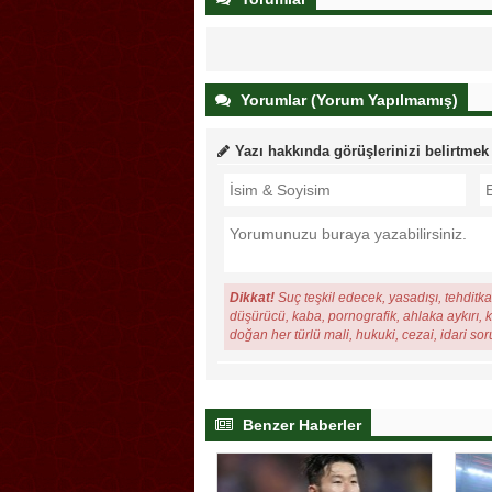
Yorumlar (Yorum Yapılmamış)
Yazı hakkında görüşlerinizi belirtmek
Dikkat!
Suç teşkil edecek, yasadışı, tehditkar
düşürücü, kaba, pornografik, ahlaka aykırı, ki
doğan her türlü mali, hukuki, cezai, idari so
Benzer Haberler