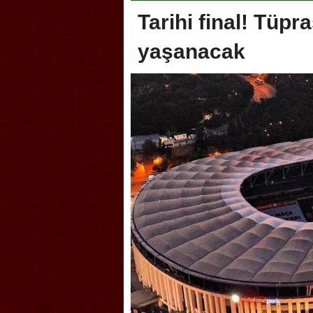
Tarihi final! Tüpr
yaşanacak
Akçakoca, Geleneksel Tür
Şampiyonası’na ev sahipliğ