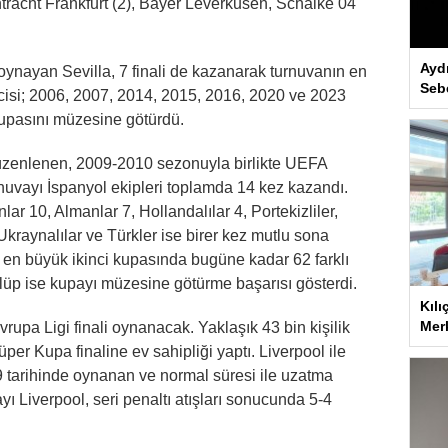
acht Frankfurt (2), Bayer Leverkusen, Schalke 04
Ayd
oynayan Sevilla, 7 finali de kazanarak turnuvanın en
Seb
ilcisi; 2006, 2007, 2014, 2015, 2016, 2020 ve 2023
 kupasını müzesine götürdü.
zenlenen, 2009-2010 sezonuyla birlikte UEFA
nuvayı İspanyol ekipleri toplamda 14 kez kazandı.
lar 10, Almanlar 7, Hollandalılar 4, Portekizliler,
, Ukraynalılar ve Türkler ise birer kez mutlu sona
a en büyük ikinci kupasında bugüne kadar 62 farklı
 kulüp ise kupayı müzesine götürme başarısı gösterdi.
Kılı
Merk
vrupa Ligi finali oynanacak. Yaklaşık 43 bin kişilik
 Kupa finaline ev sahipliği yaptı. Liverpool ile
tarihinde oynanan ve normal süresi ile uzatma
ı Liverpool, seri penaltı atışları sonucunda 5-4