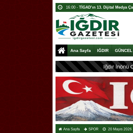
13:40 -
Ağrı Dağı’nda Bahar İzdüşü
10:40 -
Iğdır’da Dijital Medya Çalışta
13:40 -
Davulcu, Paraları Toplamak İ
15:40 -
Akyumak’ta Traktörde Yangın
15:00 -
Iğdır’da Traktör Yangını
Ana Sayfa
IĞDIR
GÜNCEL
09:40 -
Karabatak Kolyesi: Iğdır’ın G
16:00 -
Iğdır’da Dolandırıcılık: 1.8 Mi
FLAŞ HABER:
Iğdır İnönü 
09:40 -
Iğdır’da Kamuda İş Vaadiyle D
10:00 -
Iğdır’da Koçbaşlı Mezarlık Mi
Ana Sayfa
SPOR
20 Mayıs 2026