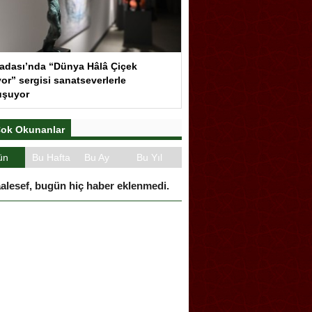
adası’nda “Dünya Hâlâ Çiçek
or” sergisi sanatseverlerle
uşuyor
ok Okunanlar
ün
Bu Hafta
Bu Ay
Bu Yıl
alesef, bugün hiç haber eklenmedi.