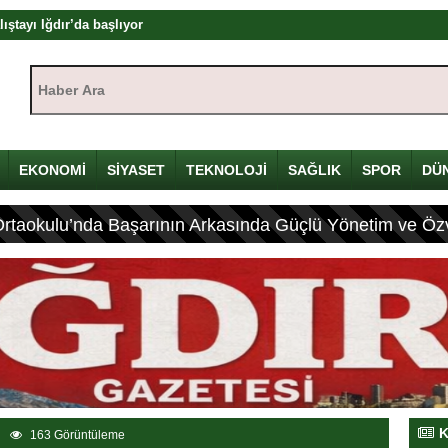
mü
yı
Haber Ara:
çin Davulunu Kırdı
EKONOMİ
SİYASET
TEKNOLOJİ
SAĞLIK
SPOR
DÜ
eleneksel Mirası
lyon Lira!
Ortaokulu’nda Başarının Arkasında Güçlü Yönetim ve Özv
olandırıcılık
rası
K
163 Görüntüleme