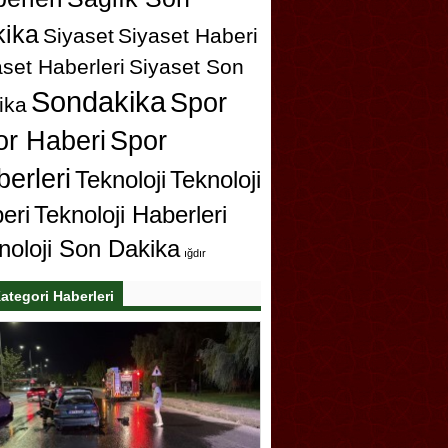
ika
Siyaset
Siyaset Haberi
set Haberleri
Siyaset Son
Sondakika
Spor
ika
or Haberi
Spor
erleri
Teknoloji
Teknoloji
eri
Teknoloji Haberleri
noloji Son Dakika
ığdır
ategori Haberleri