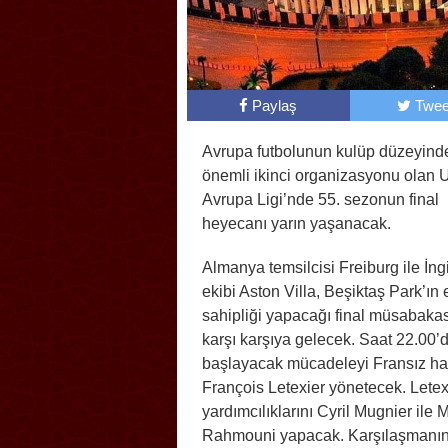
Paylaş
Twee
Avrupa futbolunun kulüp düzeyind
önemli ikinci organizasyonu olan
Avrupa Ligi’nde 55. sezonun final
heyecanı yarın yaşanacak.
Almanya temsilcisi Freiburg ile İngi
ekibi Aston Villa, Beşiktaş Park’ın 
sahipliği yapacağı final müsabaka
karşı karşıya gelecek. Saat 22.00’
başlayacak mücadeleyi Fransız h
François Letexier yönetecek. Letex
yardımcılıklarını Cyril Mugnier ile 
Rahmouni yapacak. Karşılaşmanı