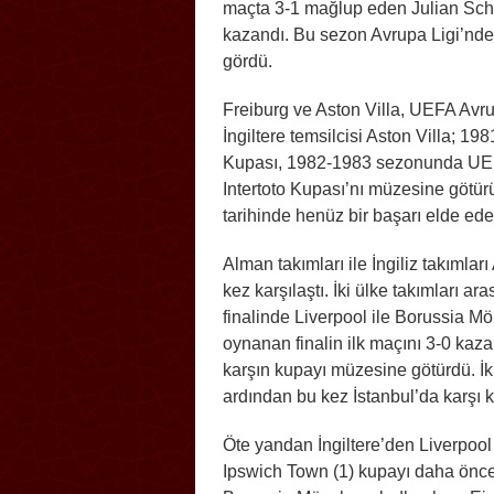
maçta 3-1 mağlup eden Julian Schu
kazandı. Bu sezon Avrupa Ligi’nde 
gördü.
Freiburg ve Aston Villa, UEFA Avr
İngiltere temsilcisi Aston Villa;
Kupası, 1982-1983 sezonunda UE
Intertoto Kupası’nı müzesine götür
tarihinde henüz bir başarı elde ed
Alman takımları ile İngiliz takımlar
kez karşılaştı. İki ülke takımları
finalinde Liverpool ile Borussia Mö
oynanan finalin ilk maçını 3-0 ka
karşın kupayı müzesine götürdü. İki 
ardından bu kez İstanbul’da karşı 
Öte yandan İngiltere’den Liverpool
Ipswich Town (1) kupayı daha önce