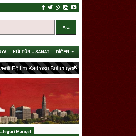
NYA
KÜLTÜR – SANAT
DİĞER
erili Eğitim Kadrosu Bulunuyor
ategori Manşet