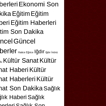
erleri
Ekonomi Son
kika
Eğitim
Eğitim
beri
Eğitim Haberleri
itim Son Dakika
ncel
Güncel
berler
Iğdır
Hatice Eğrice
Iğdır İnönü
Kültür Sanat
Kültür
lu
nat Haberi
Kültür
at Haberleri
Kültür
nat Son Dakika
Sağlık
lık Haberi
Sağlık
erleri
Sağlık Son