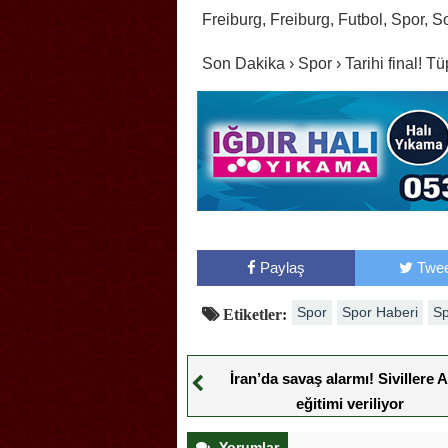
Freiburg, Freiburg, Futbol, Spor, 
Son Dakika › Spor › Tarihi final! 
Paylaş
Twee
Spor
Spor Haberi
Sp
Etiketler:
İran’da savaş alarmı! Sivillere 
eğitimi veriliyor
Yorumlar