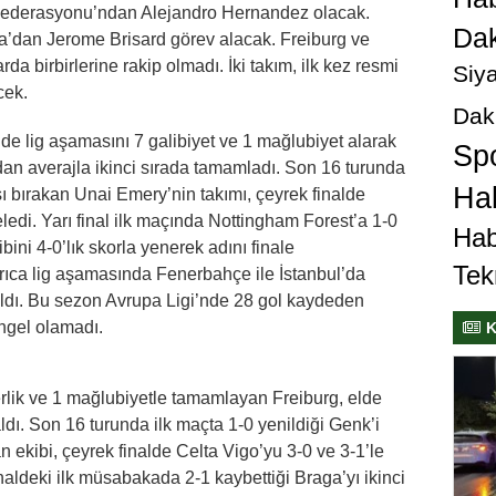
Federasyonu’ndan Alejandro Hernandez olacak.
Dak
’dan Jerome Brisard görev alacak. Freiburg ve
a birbirlerine rakip olmadı. İki takım, ilk kez resmi
Siya
cek.
Dak
de lig aşamasını 7 galibiyet ve 1 mağlubiyet alarak
Sp
dan averajla ikinci sırada tamamladı. Son 16 turunda
Hab
dışı bırakan Unai Emery’nin takımı, çeyrek finalde
eledi. Yarı final ilk maçında Nottingham Forest’a 1-0
Hab
ini 4-0’lık skorla yenerek adını finale
Tek
yrıca lig aşamasında Fenerbahçe ile İstanbul’da
rıldı. Bu sezon Avrupa Ligi’nde 28 gol kaydeden
engel olamadı.
K
erlik ve 1 mağlubiyetle tamamlayan Freiburg, elde
ldı. Son 16 turunda ilk maçta 1-0 yenildiği Genk’i
n ekibi, çeyrek finalde Celta Vigo’yu 3-0 ve 3-1’le
inaldeki ilk müsabakada 2-1 kaybettiği Braga’yı ikinci