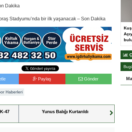
Son Dakika
Tüpraş Stadyumu’nda bir ilk yaşanacak – Son Dakika
Kuş
Açıy
bul
Ç
Bug
Ma
tle
Paylaş
Gönder
or Haberleri
AK-47
Yunus Balığı Kurtarıldı