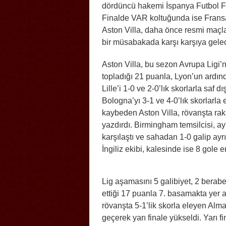
dördüncü hakemi İspanya Futbol 
Finalde VAR koltuğunda ise Fransa
Aston Villa, daha önce resmi maçlard
bir müsabakada karşı karşıya gele
Aston Villa, bu sezon Avrupa Ligi’n
topladığı 21 puanla, Lyon’un ardın
Lille’i 1-0 ve 2-0’lık skorlarla saf 
Bologna’yı 3-1 ve 4-0’lık skorlarla 
kaybeden Aston Villa, rövanşta rakib
yazdırdı. Birmingham temsilcisi, a
karşılaştı ve sahadan 1-0 galip ay
İngiliz ekibi, kalesinde ise 8 gole 
Lig aşamasını 5 galibiyet, 2 berab
ettiği 17 puanla 7. basamakta yer a
rövanşta 5-1’lik skorla eleyen Alma
geçerek yarı finale yükseldi. Yarı f