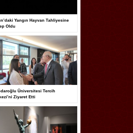
ın’daki Yangın Hayvan Tahliyesine
ep Oldu
çdaroğlu Üniversitesi Tercih
ezi’ni Ziyaret Etti