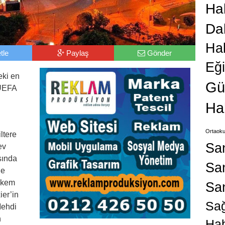
Hab
Da
Ha
tle
Paylaş
Gönder
Eğ
eki en
Gü
 UEFA
Ha
Ortaoku
ltere
Sa
ev
sında
San
de
akem
Sa
ier’in
Sağ
Mehdi
n
Hab