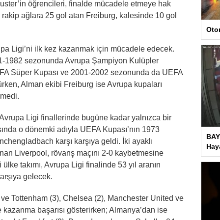
ster’in öğrencileri, finalde mücadele etmeye hak
rakip ağlara 25 gol atan Freiburg, kalesinde 10 gol
Oto
upa Ligi’ni ilk kez kazanmak için mücadele edecek.
 1981-1982 sezonunda Avrupa Şampiyon Kulüpler
FA Süper Kupası ve 2001-2002 sezonunda da UEFA
ürken, Alman ekibi Freiburg ise Avrupa kupaları
emedi.
ı Avrupa Ligi finallerinde bugüne kadar yalnızca bir
 arasında o dönemki adıyla UEFA Kupası’nın 1973
BAY
nchengladbach karşı karşıya geldi. İki ayaklı
Haya
zanan Liverpool, rövanş maçını 2-0 kaybetmesine
ülke takımı, Avrupa Ligi finalinde 53 yıl aranın
karşıya gelecek.
 ve Tottenham (3), Chelsea (2), Manchester United ve
 kazanma başarısı gösterirken; Almanya’dan ise