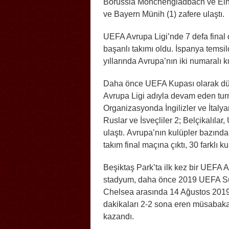
Borussia Mönchengladbach ve Eintr
ve Bayern Münih (1) zafere ulaştı.
UEFA Avrupa Ligi’nde 7 defa final 
başarılı takımı oldu. İspanya tems
yıllarında Avrupa’nın iki numaralı
Daha önce UEFA Kupası olarak dü
Avrupa Ligi adıyla devam eden tur
Organizasyonda İngilizler ve İtalyan
Ruslar ve İsveçliler 2; Belçikalılar
ulaştı. Avrupa’nın kulüpler bazınd
takım final maçına çıktı, 30 farklı
Beşiktaş Park’ta ilk kez bir UEFA A
stadyum, daha önce 2019 UEFA Süper
Chelsea arasında 14 Ağustos 2019 
dakikaları 2-2 sona eren müsabakay
kazandı.