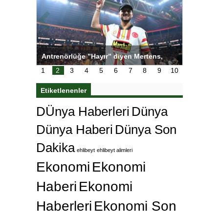
ı
Antrenörlüğe ”Hayır” diyen Mertens,
Salihli S
karar
Galatasaray’dan bakın ne istedi
1
2
3
4
5
6
7
8
9
10
Etiketlenenler
DÜnya Haberleri
Dünya
Dünya Haberi
Dünya Son
Dakika
ehlibeyt
ehlibeyt alimleri
Ekonomi
Ekonomi
Haberi
Ekonomi
Haberleri
Ekonomi Son