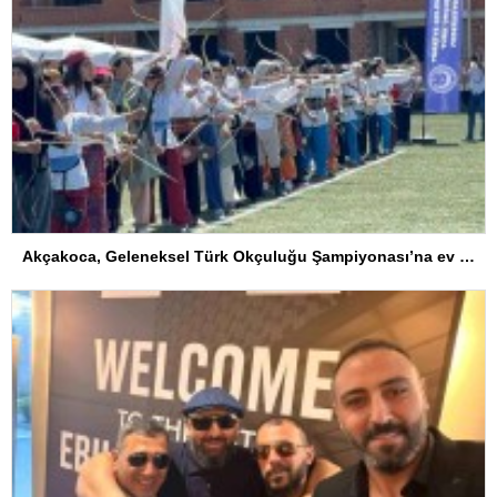
Akçakoca, Geleneksel Türk Okçuluğu Şampiyonası’na ev sahipliği yapıyor