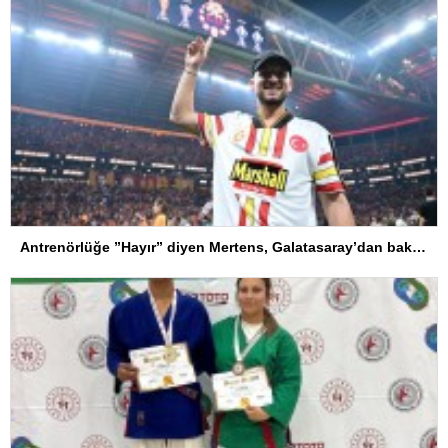
Antrenörlüğe ”Hayır” diyen Mertens, Galatasaray’dan bakın ne istedi