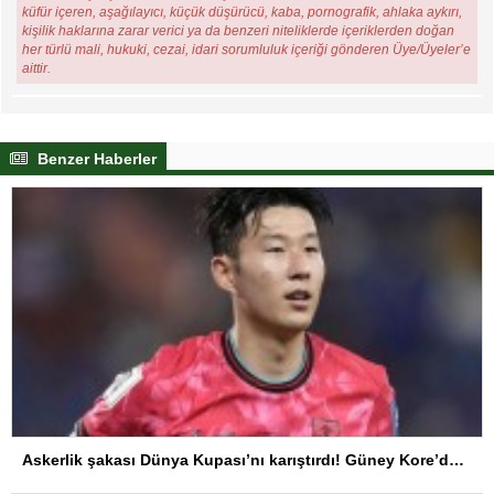
küfür içeren, aşağılayıcı, küçük düşürücü, kaba, pornografik, ahlaka aykırı,
kişilik haklarına zarar verici ya da benzeri niteliklerde içeriklerden doğan
her türlü mali, hukuki, cezai, idari sorumluluk içeriği gönderen Üye/Üyeler’e
aittir.
Benzer Haberler
Askerlik şakası Dünya Kupası’nı karıştırdı! Güney Kore’den sert karar