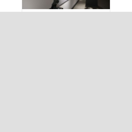
Kuşadası’nda “Dünya Hâlâ Çiçek
Açıyor” sergisi sanatseverlerle
buluşuyor
Çok Okunanlar
Bugün
Bu Hafta
Bu Ay
Bu Yıl
Iğdır’da Koçbaşlı Mezarlık
Mirası