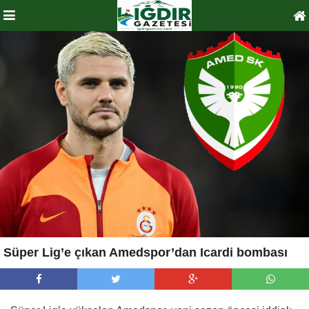
Süper Lig’e çıkan Amedspor’dan Icardi bombası