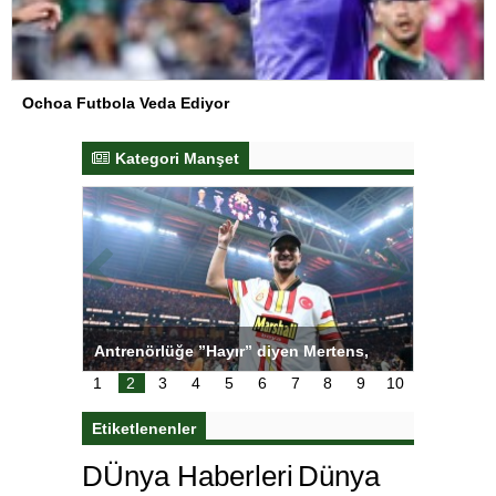
Ochoa Futbola Veda Ediyor
Kategori Manşet
ı
Antrenörlüğe ”Hayır” diyen Mertens,
Salihli S
karar
Galatasaray’dan bakın ne istedi
1
2
3
4
5
6
7
8
9
10
Etiketlenenler
DÜnya Haberleri
Dünya