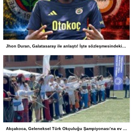
Jhon Duran, Galatasaray ile anlaştı! İşte sözleşmesindeki özel madde
Akçakoca, Geleneksel Türk Okçuluğu Şampiyonası’na ev sahipliği yapıyor