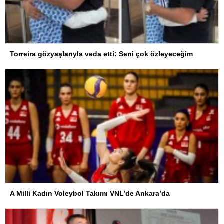
Torreira gözyaşlarıyla veda etti: Seni çok özleyeceğim
A Milli Kadın Voleybol Takımı VNL’de Ankara’da