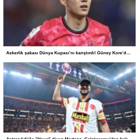
Askerlik şakası Dünya Kupası’nı karıştırdı! Güney Kore’den sert karar