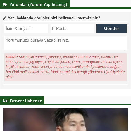
Yorumlar (Yorum Yapılmamış)
Yazı hakkında görüşlerinizi belirtmek istermisiniz?
Dikkat!
Suç teşkil edecek, yasadışı, tehditkar, rahatsız edici, hakaret ve
küfür içeren, aşağılayıcı, küçük düşürücü, kaba, pornografik, ahlaka aykırı,
kişilik haklarına zarar verici ya da benzeri niteliklerde içeriklerden doğan
her türlü mali, hukuki, cezai, idari sorumluluk içeriği gönderen Üye/Üyeler’e
aittir.
Benzer Haberler