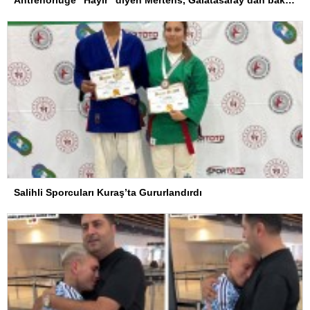
Antrenörlüğe ”Hayır” diyen Mertens, Galatasaray’dan bakın ne istedi
Salihli Sporcuları Kuraş’ta Gururlandırdı