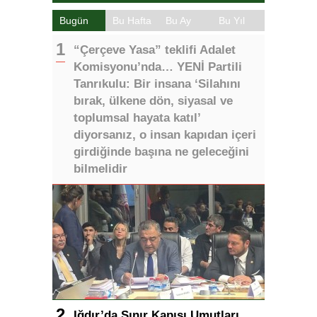
Bugün
Bu Hafta
Bu Ay
Bu Yıl
“Çerçeve Yasa” teklifi Adalet
Komisyonu’nda… YENİ Partili
Tanrıkulu: Bir insana ‘Silahını
bırak, ülkene dön, siyasal ve
toplumsal hayata katıl’
diyorsanız, o insan kapıdan içeri
girdiğinde başına ne geleceğini
bilmelidir
Iğdır’da Sınır Kapısı Umutları