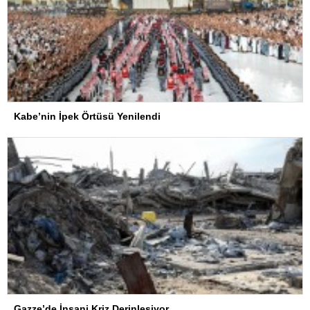
Kabe’nin İpek Örtüsü Yenilendi
Gazze’de İnsani Kriz Derinleşiyor