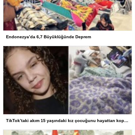
Endonezya’da 6,7 Büyüklüğünde Deprem
TikTok’taki akım 15 yaşındaki kız çocuğunu hayattan kopardı