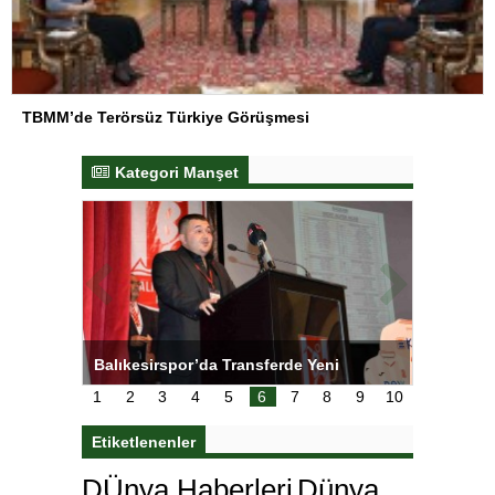
TBMM’de Terörsüz Türkiye Görüşmesi
Kategori Manşet
NL’de
Balıkesirspor’da Transferde Yeni
Yeşilay’
Yaklaşım
1
2
3
4
5
6
7
8
9
10
Etiketlenenler
DÜnya Haberleri
Dünya