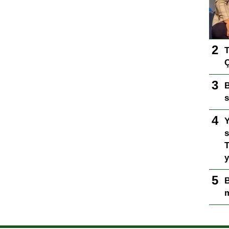
T
Ç
B
s
Y
s
T
y
B
m