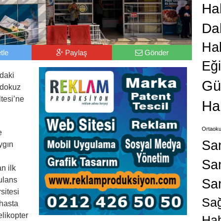
Hab
Da
Ha
tle
Paylaş
Gönder
Eğ
daki
Gü
ndokuz
tesi’ne
Ha
Ortaoku
e
Sa
ygın
San
n ilk
ulans
Sa
sitesi
Sağ
 hasta
elikopter
Hab