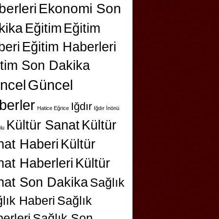
erleri
Ekonomi Son
kika
Eğitim
Eğitim
beri
Eğitim Haberleri
itim Son Dakika
ncel
Güncel
berler
Iğdır
Hatice Eğrice
Iğdır İnönü
Kültür Sanat
Kültür
lu
nat Haberi
Kültür
at Haberleri
Kültür
nat Son Dakika
Sağlık
lık Haberi
Sağlık
erleri
Sağlık Son