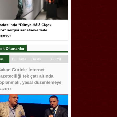
adası’nda “Dünya Hâlâ Çiçek
or” sergisi sanatseverlerle
uşuyor
ok Okunanlar
ün
Bu Hafta
Bu Ay
Bu Yıl
akan Gürlek: İnternet
azeteciliği tek çatı altında
oplanmalı, yasal düzenlemeye
azırız