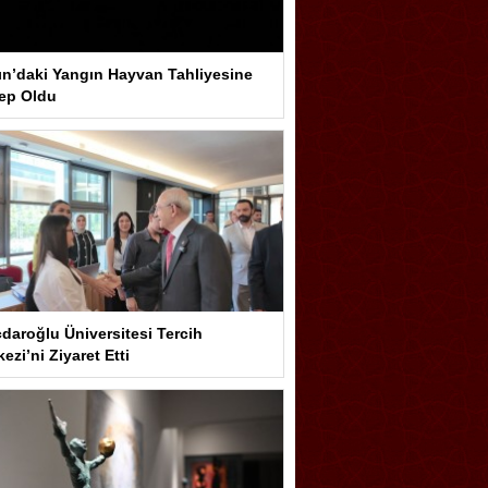
ın’daki Yangın Hayvan Tahliyesine
ep Oldu
çdaroğlu Üniversitesi Tercih
ezi’ni Ziyaret Etti