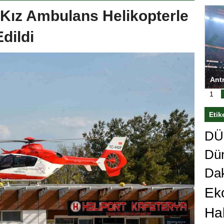
Kız Ambulans Helikopterle
dildi
ası’nı
Antrenörlüğe ”Hayır” diyen Mertens,
Sali
sert karar
Galatasaray’dan bakın ne istedi
1
Etik
DÜn
Dü
Da
Ek
Ha