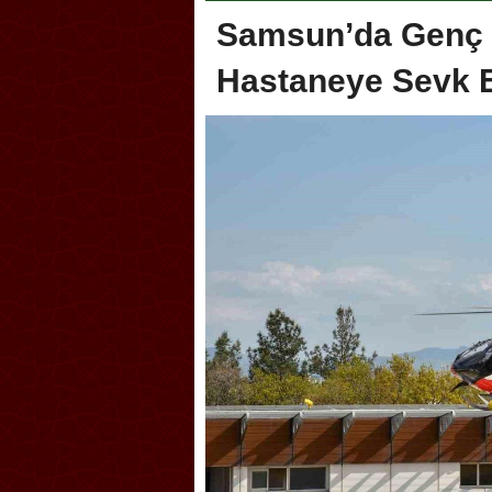
Samsun’da Genç 
Hastaneye Sevk E
oca, Geleneksel Türk Okçuluğu
Askerlik şakası Dünya Kup
yonası’na ev sahipliği yapıyor
karıştırdı! Güney Kore’den 