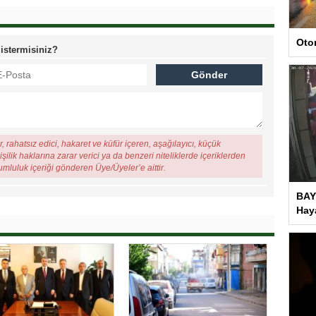
Oto
 istermisiniz?
, rahatsız edici, hakaret ve küfür içeren, aşağılayıcı, küçük
şilik haklarına zarar verici ya da benzeri niteliklerde içeriklerden
rumluluk içeriği gönderen Üye/Üyeler’e aittir.
BAY
Haya