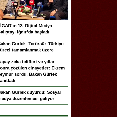
İGAD’ın 13. Dijital Medya
alıştayı Iğdır’da başladı
akan Gürlek: Terörsüz Türkiye
üreci tamamlanmak üzere
apay zeka telifleri ve yıllar
onra çözülen cinayetler: Ekrem
eymur sordu, Bakan Gürlek
anıtladı
akan Gürlek duyurdu: Sosyal
edya düzenlemesi geliyor