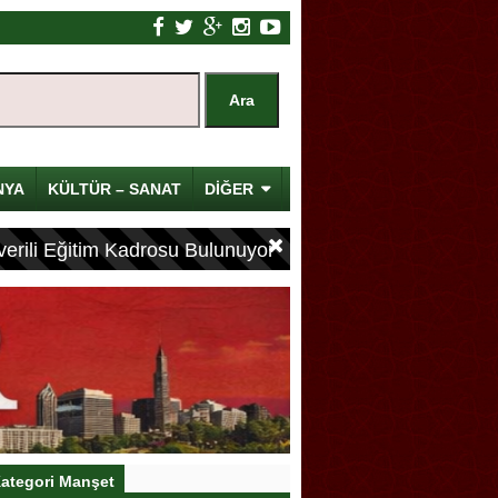
NYA
KÜLTÜR – SANAT
DİĞER
erili Eğitim Kadrosu Bulunuyor
ategori Manşet