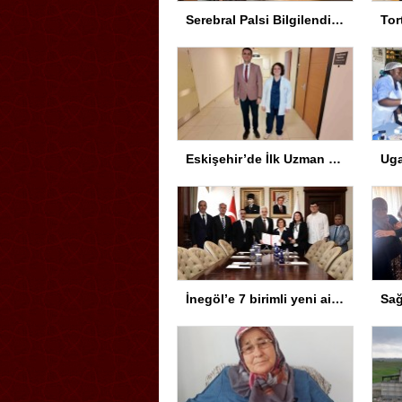
Serebral Palsi Bilgilendirme Semineri Eskişehir’de Yapıldı
Eskişehir’de İlk Uzman Hekim
İnegöl’e 7 birimli yeni aile sağlığı merkezi için protokol imzalandı