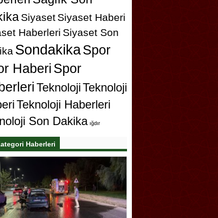
ika
Siyaset
Siyaset Haberi
set Haberleri
Siyaset Son
Sondakika
Spor
ika
or Haberi
Spor
erleri
Teknoloji
Teknoloji
eri
Teknoloji Haberleri
noloji Son Dakika
ığdır
ategori Haberleri