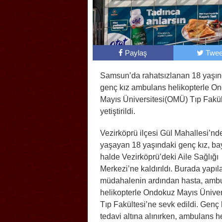
Paylaş
Twee
Samsun’da rahatsızlanan 18 yaşın
genç kız ambulans helikopterle O
Mayıs Üniversitesi(OMÜ) Tıp Fakül
yetiştirildi.
Vezirköprü ilçesi Gül Mahallesi’nd
yaşayan 18 yaşındaki genç kız, ba
halde Vezirköprü’deki Aile Sağlığı
Merkezi’ne kaldırıldı. Burada yapıla
müdahalenin ardından hasta, amb
helikopterle Ondokuz Mayıs Üniver
Tıp Fakültesi’ne sevk edildi. Genç
tedavi altına alınırken, ambulans h