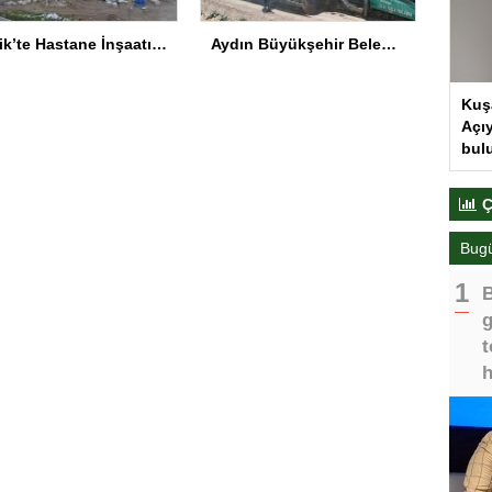
Hafik’te Hastane İnşaatı Yüzde 87 Tamamlandı
Aydın Büyükşehir Belediyesi, Şehir Hastanesi yolunda çalışmalarını sürdürüyor
Kuş
Açıy
bul
Ç
Bug
B
g
t
h