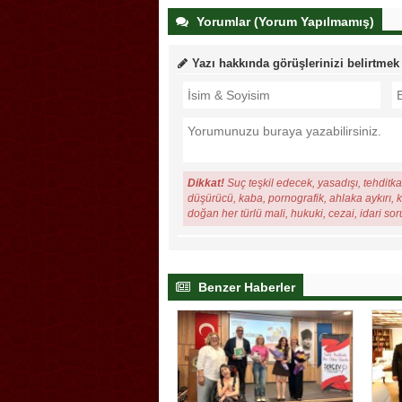
Yorumlar (Yorum Yapılmamış)
Yazı hakkında görüşlerinizi belirtmek
Dikkat!
Suç teşkil edecek, yasadışı, tehditkar
düşürücü, kaba, pornografik, ahlaka aykırı, ki
doğan her türlü mali, hukuki, cezai, idari so
Benzer Haberler