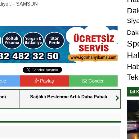
ediyor. – SAMSUN
Dak
Siya
Dak
Sp
Hab
Hab
Tek
tle
Paylaş
Gönder
K
ndı
Sağlıklı Beslenme Artık Daha Pahalı