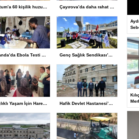
Tortum’a 60 kişilik huzurevi müjdesi
Çayırova’da daha rahat bir yaz için vektörle mücadeleye hız verildi
Ayd
Seb
Uganda’da Ebola Testi Zorunluluğu Kaldırıldı
Genç Sağlık Sendikası’ndan Ek Kontenjan Çağrısı
Kılı
Merk
Sağlıklı Yaşam İçin Hareket Yaşı Testleri
Hafik Devlet Hastanesi’nde İnşaat Tamamlanıyor