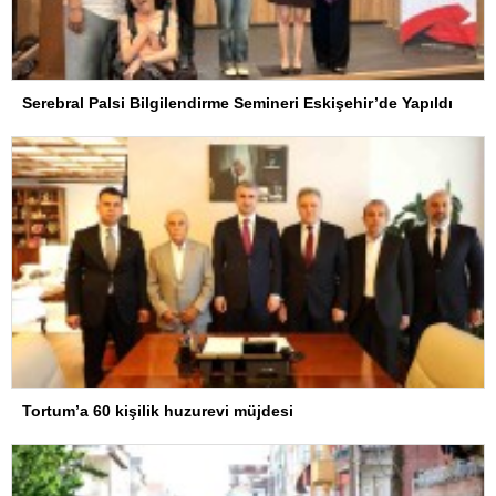
Serebral Palsi Bilgilendirme Semineri Eskişehir’de Yapıldı
Tortum’a 60 kişilik huzurevi müjdesi