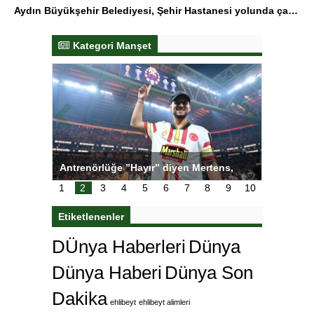
Aydın Büyükşehir Belediyesi, Şehir Hastanesi yolunda çalışmalarını sürdürüyor
Kategori Manşet
ı
Antrenörlüğe ”Hayır” diyen Mertens,
Salihli S
karar
Galatasaray’dan bakın ne istedi
1
2
3
4
5
6
7
8
9
10
Etiketlenenler
DÜnya Haberleri
Dünya
Dünya Haberi
Dünya Son
Dakika
ehlibeyt
ehlibeyt alimleri