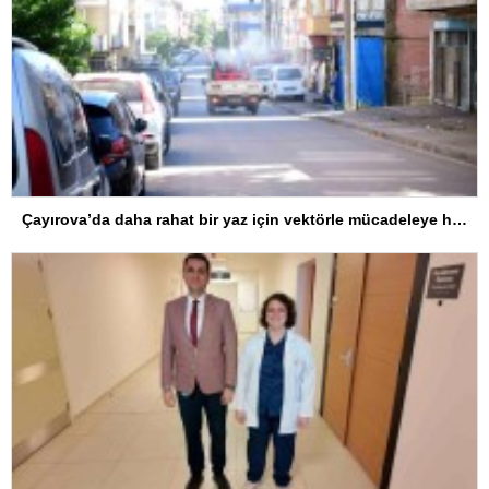
Çayırova’da daha rahat bir yaz için vektörle mücadeleye hız verildi