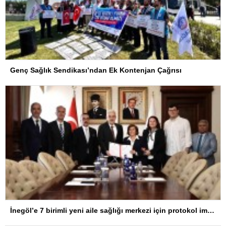
Genç Sağlık Sendikası’ndan Ek Kontenjan Çağrısı
İnegöl’e 7 birimli yeni aile sağlığı merkezi için protokol imzalandı