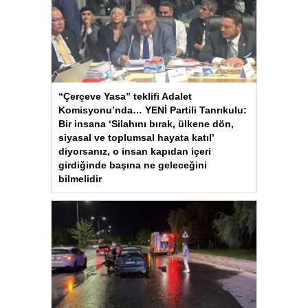
“Çerçeve Yasa” teklifi Adalet
Komisyonu’nda… YENİ Partili Tanrıkulu:
Bir insana ‘Silahını bırak, ülkene dön,
siyasal ve toplumsal hayata katıl’
diyorsanız, o insan kapıdan içeri
girdiğinde başına ne geleceğini
bilmelidir