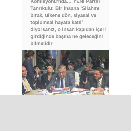
Komisyonu’nda… YENİ Partili
Tanrıkulu: Bir insana ‘Silahını
bırak, ülkene dön, siyasal ve
toplumsal hayata katıl’
diyorsanız, o insan kapıdan içeri
girdiğinde başına ne geleceğini
bilmelidir
Iğdır Gazetesi
Iğdır Haberi
Iğdır Haberleri
Iğdır Son Dakika
Iğdır Haber
Telif & Yasal Uyarı