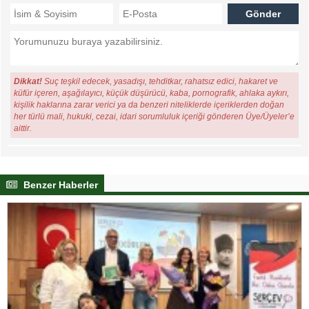
Dikkat!
Suç teşkil edecek, yasadışı, tehditkar, rahatsız edici, hakaret ve
küfür içeren, aşağılayıcı, küçük düşürücü, kaba, pornografik, ahlaka aykırı,
kişilik haklarına zarar verici ya da benzeri niteliklerde içeriklerden doğan
her türlü mali, hukuki, cezai, idari sorumluluk içeriği gönderen Üye/Üyeler’e
aittir.
Benzer Haberler