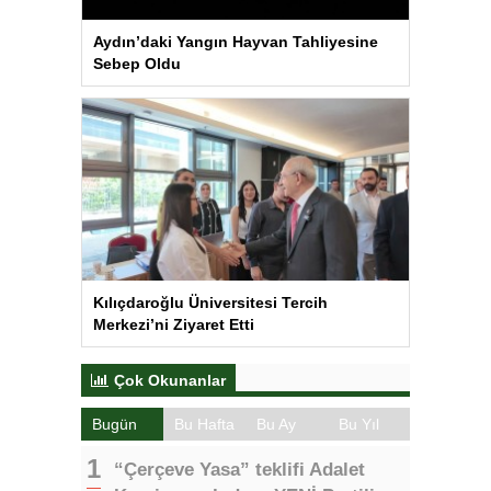
Aydın’daki Yangın Hayvan Tahliyesine
Sebep Oldu
Kılıçdaroğlu Üniversitesi Tercih
Merkezi’ni Ziyaret Etti
Çok Okunanlar
Bugün
Bu Hafta
Bu Ay
Bu Yıl
“Çerçeve Yasa” teklifi Adalet