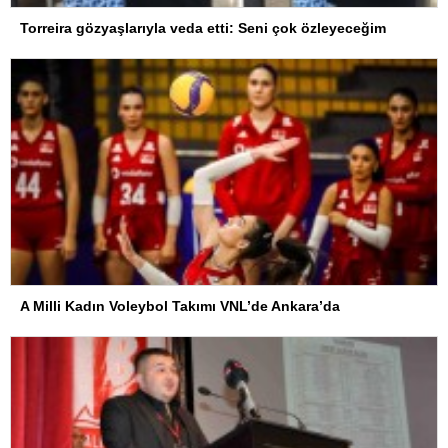
Torreira gözyaşlarıyla veda etti: Seni çok özleyeceğim
A Milli Kadın Voleybol Takımı VNL’de Ankara’da