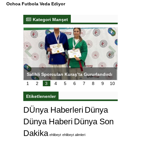
Ochoa Futbola Veda Ediyor
Kategori Manşet
tens,
Salihli Sporcuları Kuraş’ta Gururlandırdı
Torreira 
çok özle
1
2
3
4
5
6
7
8
9
10
Etiketlenenler
DÜnya Haberleri
Dünya
Dünya Haberi
Dünya Son
Dakika
ehlibeyt
ehlibeyt alimleri