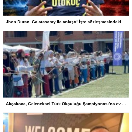
Jhon Duran, Galatasaray ile anlaştı! İşte sözleşmesindeki özel madde
Akçakoca, Geleneksel Türk Okçuluğu Şampiyonası’na ev sahipliği yapıyor