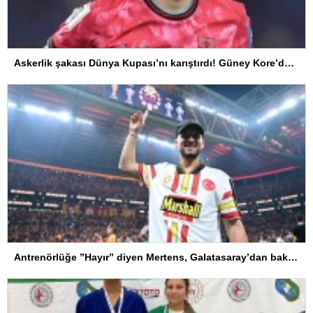
Askerlik şakası Dünya Kupası’nı karıştırdı! Güney Kore’den sert karar
Antrenörlüğe ”Hayır” diyen Mertens, Galatasaray’dan bakın ne istedi