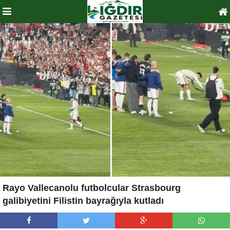
Rayo Vallecanolu futbolcular Strasbourg
galibiyetini Filistin bayrağıyla kutladı