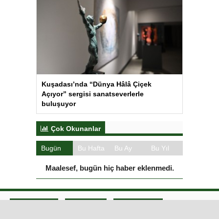
Kuşadası’nda “Dünya Hâlâ Çiçek
Açıyor” sergisi sanatseverlerle
buluşuyor
Çok Okunanlar
Bugün
Bu Hafta
Bu Ay
Bu Yıl
Maalesef, bugün hiç haber eklenmedi.
Iğdır Gazetesi
Iğdır Haberi
Iğdır Haberleri