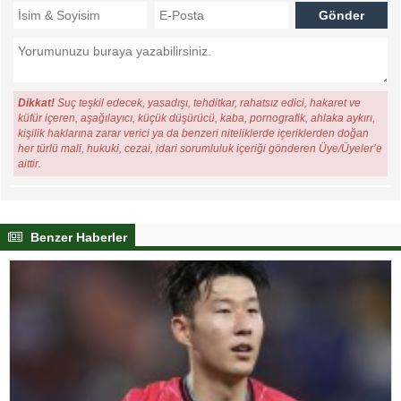
Dikkat!
Suç teşkil edecek, yasadışı, tehditkar, rahatsız edici, hakaret ve
küfür içeren, aşağılayıcı, küçük düşürücü, kaba, pornografik, ahlaka aykırı,
kişilik haklarına zarar verici ya da benzeri niteliklerde içeriklerden doğan
her türlü mali, hukuki, cezai, idari sorumluluk içeriği gönderen Üye/Üyeler’e
aittir.
Benzer Haberler