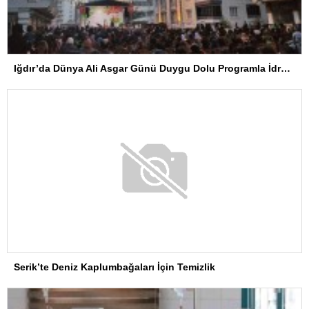
Iğdır’da Dünya Ali Asgar Günü Duygu Dolu Programla İdrak Edildi
Serik’te Deniz Kaplumbağaları İçin Temizlik