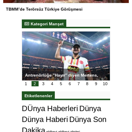
TBMM’de Terörsüz Türkiye Görüşmesi
Kategori Manşet
ı
Antrenörlüğe ”Hayır” diyen Mertens,
Salihli S
karar
Galatasaray’dan bakın ne istedi
1
2
3
4
5
6
7
8
9
10
Etiketlenenler
DÜnya Haberleri
Dünya
Dünya Haberi
Dünya Son
Dakika
ehlibeyt
ehlibeyt alimleri