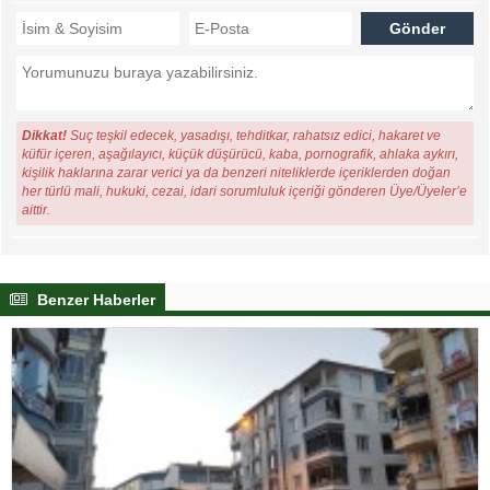
Dikkat!
Suç teşkil edecek, yasadışı, tehditkar, rahatsız edici, hakaret ve
küfür içeren, aşağılayıcı, küçük düşürücü, kaba, pornografik, ahlaka aykırı,
kişilik haklarına zarar verici ya da benzeri niteliklerde içeriklerden doğan
her türlü mali, hukuki, cezai, idari sorumluluk içeriği gönderen Üye/Üyeler’e
aittir.
Benzer Haberler