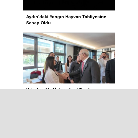
Aydın’daki Yangın Hayvan Tahliyesine
Sebep Oldu
Kılıçdaroğlu Üniversitesi Tercih
Merkezi’ni Ziyaret Etti
Çok Okunanlar
Bugün
Bu Hafta
Bu Ay
Bu Yıl
“Çerçeve Yasa” teklifi Adalet