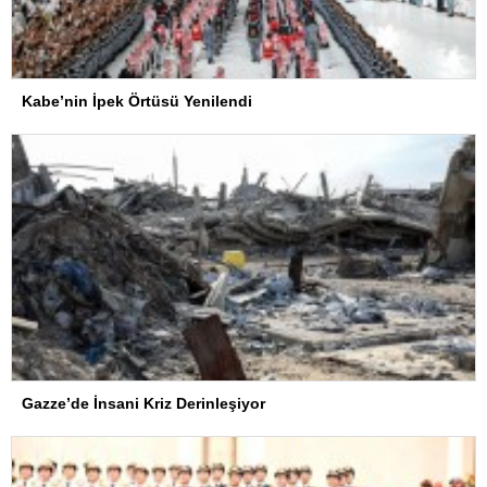
Kabe’nin İpek Örtüsü Yenilendi
Gazze’de İnsani Kriz Derinleşiyor