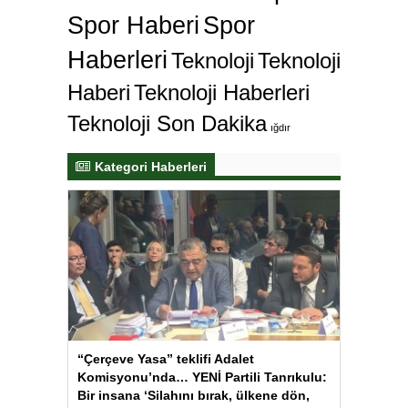
Spor Haberi
Spor
Haberleri
Teknoloji
Teknoloji
Haberi
Teknoloji Haberleri
Teknoloji Son Dakika
ığdır
Kategori Haberleri
“Çerçeve Yasa” teklifi Adalet
Komisyonu’nda… YENİ Partili Tanrıkulu:
Bir insana ‘Silahını bırak, ülkene dön,