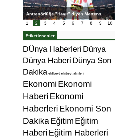
 Mertens,
Salihli Sporcuları Kuraş’ta Gururlandırdı
Torr
stedi
çok
1
2
3
4
5
6
7
8
9
10
Etiketlenenler
DÜnya Haberleri
Dünya
Dünya Haberi
Dünya Son
Dakika
ehlibeyt
ehlibeyt alimleri
Ekonomi
Ekonomi
Haberi
Ekonomi
Haberleri
Ekonomi Son
Dakika
Eğitim
Eğitim
Haberi
Eğitim Haberleri