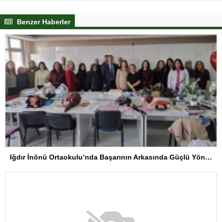
Benzer Haberler
Iğdır İnönü Ortaokulu’nda Başarının Arkasında Güçlü Yönetim ve Özverili Eğitim Kadrosu Bulunuyor