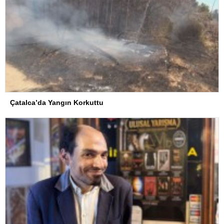
Çatalca’da Yangın Korkuttu