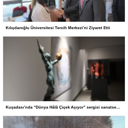
Kılıçdaroğlu Üniversitesi Tercih Merkezi’ni Ziyaret Etti
Kuşadası’nda “Dünya Hâlâ Çiçek Açıyor” sergisi sanatseverlerle buluşuyor