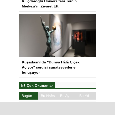
Kılıçdaroğlu Üniversitesi Tercih
Merkezi’ni Ziyaret Etti
Kuşadası’nda “Dünya Hâlâ Çiçek
Açıyor” sergisi sanatseverlerle
buluşuyor
Çok Okunanlar
Bugün
Bu Hafta
Bu Ay
Bu Yıl
Iğdır’da Koçbaşlı Mezarlık
Mirası