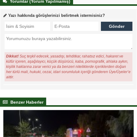
Yorumlar (Yorum Yapılmamış)
Yazı hakkında görüşlerinizi belirtmek istermisiniz?
Dikkat!
Suç teşkil edecek, yasadışı, tehditkar, rahatsız edici, hakaret ve
küfür içeren, aşağılayıcı, küçük düşürücü, kaba, pornografik, ahlaka aykırı,
kişilik haklarına zarar verici ya da benzeri niteliklerde içeriklerden doğan
her türlü mali, hukuki, cezai, idari sorumluluk içeriği gönderen Üye/Üyeler’e
aittir.
Benzer Haberler