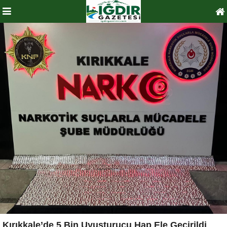
Kırıkkale’de 5 Bin Uyuşturucu Hap Ele Geçirildi