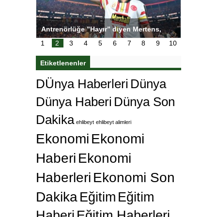
ı
Antrenörlüğe ”Hayır” diyen Mertens,
Salihli S
karar
Galatasaray’dan bakın ne istedi
1
2
3
4
5
6
7
8
9
10
Etiketlenenler
DÜnya Haberleri
Dünya
Dünya Haberi
Dünya Son
Dakika
ehlibeyt
ehlibeyt alimleri
Ekonomi
Ekonomi
Haberi
Ekonomi
Haberleri
Ekonomi Son
Dakika
Eğitim
Eğitim
Haberi
Eğitim Haberleri