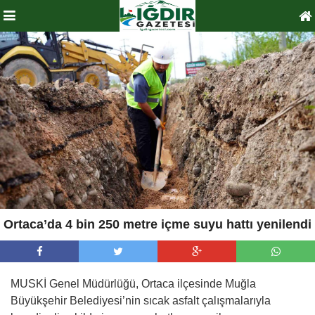
Ortaca’da 4 bin 250 metre içme suyu hattı yenilendi
MUSKİ Genel Müdürlüğü, Ortaca ilçesinde Muğla
Büyükşehir Belediyesi’nin sıcak asfalt çalışmalarıyla