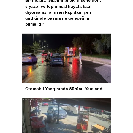
Bir insana ‘Silahını bırak, ülkene dön,
siyasal ve toplumsal hayata katıl’
diyorsanız, o insan kapıdan içeri
girdiğinde başına ne geleceğini
bilmelidir
Otomobil Yangınında Sürücü Yaralandı