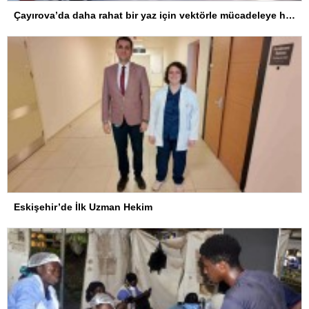
Çayırova’da daha rahat bir yaz için vektörle mücadeleye hız verildi
Eskişehir’de İlk Uzman Hekim