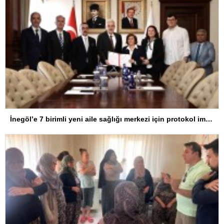
İnegöl’e 7 birimli yeni aile sağlığı merkezi için protokol imzalandı