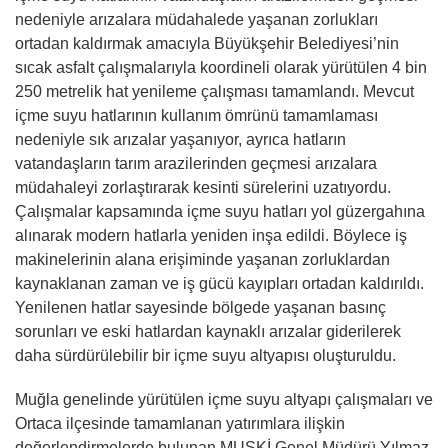
nedeniyle arızalara müdahalede yaşanan zorlukları
ortadan kaldırmak amacıyla Büyükşehir Belediyesi’nin
sıcak asfalt çalışmalarıyla koordineli olarak yürütülen 4 bin
250 metrelik hat yenileme çalışması tamamlandı. Mevcut
içme suyu hatlarının kullanım ömrünü tamamlaması
nedeniyle sık arızalar yaşanıyor, ayrıca hatların
vatandaşların tarım arazilerinden geçmesi arızalara
müdahaleyi zorlaştırarak kesinti sürelerini uzatıyordu.
Çalışmalar kapsamında içme suyu hatları yol güzergahına
alınarak modern hatlarla yeniden inşa edildi. Böylece iş
makinelerinin alana erişiminde yaşanan zorluklardan
kaynaklanan zaman ve iş gücü kayıpları ortadan kaldırıldı.
Yenilenen hatlar sayesinde bölgede yaşanan basınç
sorunları ve eski hatlardan kaynaklı arızalar giderilerek
daha sürdürülebilir bir içme suyu altyapısı oluşturuldu.
Muğla genelinde yürütülen içme suyu altyapı çalışmaları ve
Ortaca ilçesinde tamamlanan yatırımlara ilişkin
değerlendirmelerde bulunan MUSKİ Genel Müdürü Yılmaz