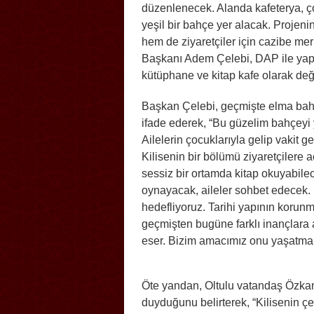
düzenlenecek. Alanda kafeterya, ç
yeşil bir bahçe yer alacak. Projeni
hem de ziyaretçiler için cazibe me
Başkanı Adem Çelebi, DAP ile yapı
kütüphane ve kitap kafe olarak değer
Başkan Çelebi, geçmişte elma bahçe
ifade ederek, “Bu güzelim bahçeyi
Ailelerin çocuklarıyla gelip vakit g
Kilisenin bir bölümü ziyaretçilere 
sessiz bir ortamda kitap okuyabilec
oynayacak, aileler sohbet edecek.
hedefliyoruz. Tarihi yapının korun
geçmişten bugüne farklı inançlara a
eser. Bizim amacımız onu yaşatmak
Öte yandan, Oltulu vatandaş Özka
duyduğunu belirterek, “Kilisenin ç