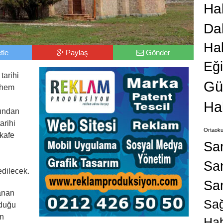
Hab
Da
Ha
tle
Paylaş
Gönder
Eğ
tarihi
Gü
e hem
Ha
fından
arihi
Ortaoku
 kafe
Sa
San
edilecek.
Sa
lanan
Sağ
nduğu
en
Hab