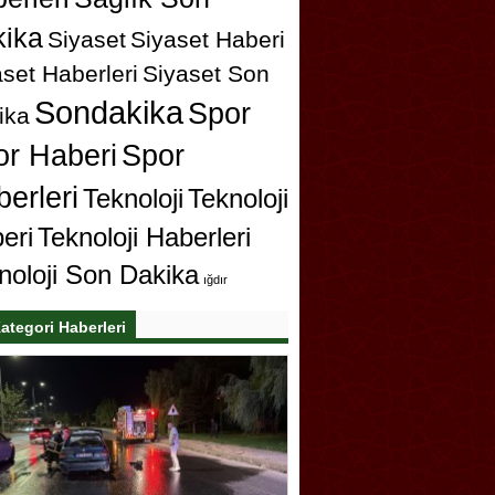
ika
Siyaset
Siyaset Haberi
set Haberleri
Siyaset Son
Sondakika
Spor
ika
or Haberi
Spor
erleri
Teknoloji
Teknoloji
eri
Teknoloji Haberleri
noloji Son Dakika
ığdır
ategori Haberleri