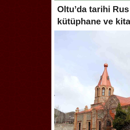
Oltu’da tarihi Rus
kütüphane ve kita
Akçakoca, Geleneksel Tür
Şampiyonası’na ev sahipliğ