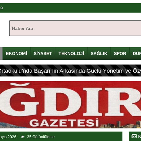
yı
çin Davulunu Kırdı
Haber Ara:
eleneksel Mirası
EKONOMİ
SİYASET
TEKNOLOJİ
SAĞLIK
SPOR
DÜ
lyon Lira!
olandırıcılık
Ortaokulu’nda Başarının Arkasında Güçlü Yönetim ve Özv
dırıcılığı
ıştayı Iğdır’da başlıyor
K
ayıs 2026
35 Görüntüleme