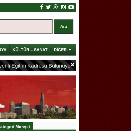
NYA
KÜLTÜR – SANAT
DİĞER
erili Eğitim Kadrosu Bulunuyor
ategori Manşet