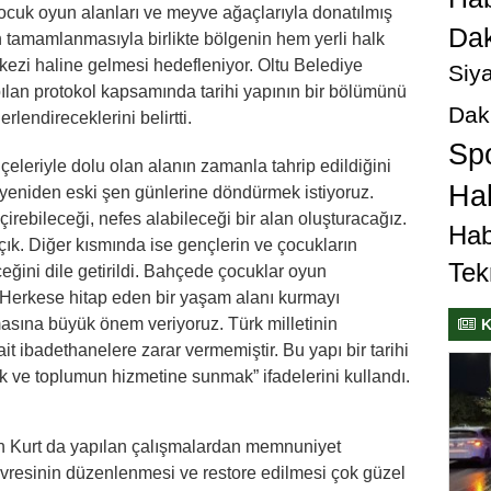
ocuk oyun alanları ve meyve ağaçlarıyla donatılmış
Dak
n tamamlanmasıyla birlikte bölgenin hem yerli halk
rkezi haline gelmesi hedefleniyor. Oltu Belediye
Siya
lan protokol kapsamında tarihi yapının bir bölümünü
Dak
lendireceklerini belirtti.
Sp
leriyle dolu olan alanın zamanla tahrip edildiğini
Hab
 yeniden eski şen günlerine döndürmek istiyoruz.
eçirebileceği, nefes alabileceği bir alan oluşturacağız.
Hab
açık. Diğer kısmında ise gençlerin ve çocukların
Tek
eğini dile getirildi. Bahçede çocuklar oyun
 Herkese hitap eden bir yaşam alanı kurmayı
masına büyük önem veriyoruz. Türk milletinin
K
it ibadethanelere zarar vermemiştir. Bu yapı bir tarihi
 ve toplumun hizmetine sunmak” ifadelerini kullandı.
n Kurt da yapılan çalışmalardan memnuniyet
evresinin düzenlenmesi ve restore edilmesi çok güzel