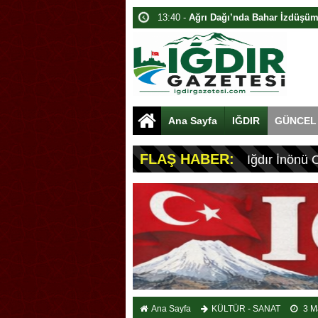
10:40 -
Iğdır’da Dijital Medya Çalışta
13:40 -
Davulcu, Paraları Toplamak İ
15:40 -
Akyumak’ta Traktörde Yangın
15:00 -
Iğdır’da Traktör Yangını
09:40 -
Karabatak Kolyesi: Iğdır’ın G
Ana Sayfa
IĞDIR
GÜNCEL
16:00 -
Iğdır’da Dolandırıcılık: 1.8 Mi
09:40 -
Iğdır’da Kamuda İş Vaadiyle D
FLAŞ HABER:
Iğdır İnönü 
22:00 -
Iğdır’da İşe Yerleştirme Dolan
16:00 -
TİGAD’ın 13. Dijital Medya Çal
Ana Sayfa
KÜLTÜR - SANAT
3 M