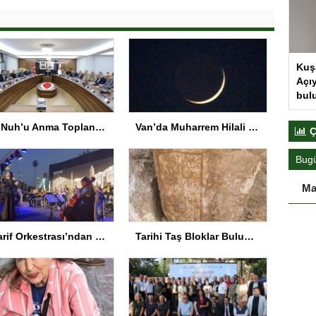
Kuş
Açıy
bul
Hz. Nuh’u Anma Toplantısı Şırnak’ta
Van’da Muharrem Hilali ve Gezegenler Gökyüzünde Buluştu
Ç
Bug
Ma
Maarif Orkestrası’ndan Keyifli Konser
Tarihi Taş Bloklar Bulundu