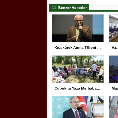
Benzer Haberler
Kısakürek Anma Töreni Trabzon’da Yapıldı
Çubuk’ta Yaza Merhaba Etkinliği