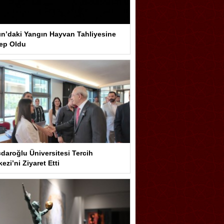
ın’daki Yangın Hayvan Tahliyesine
ep Oldu
çdaroğlu Üniversitesi Tercih
ezi’ni Ziyaret Etti