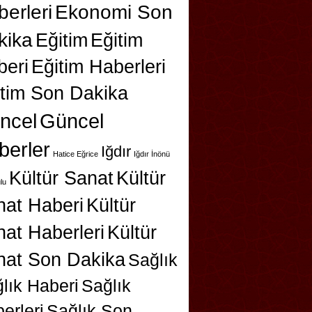
erleri
Ekonomi Son
kika
Eğitim
Eğitim
beri
Eğitim Haberleri
itim Son Dakika
ncel
Güncel
berler
Iğdır
Hatice Eğrice
Iğdır İnönü
Kültür Sanat
Kültür
lu
nat Haberi
Kültür
at Haberleri
Kültür
nat Son Dakika
Sağlık
lık Haberi
Sağlık
erleri
Sağlık Son