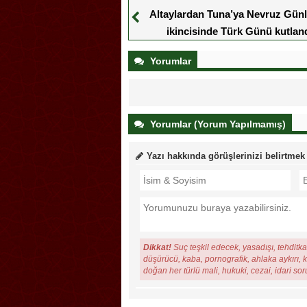
Altaylardan Tuna’ya Nevruz Günl
ikincisinde Türk Günü kutlan
Yorumlar
Yorumlar (Yorum Yapılmamış)
Yazı hakkında görüşlerinizi belirtmek
Dikkat!
Suç teşkil edecek, yasadışı, tehditkar
düşürücü, kaba, pornografik, ahlaka aykırı, ki
doğan her türlü mali, hukuki, cezai, idari so