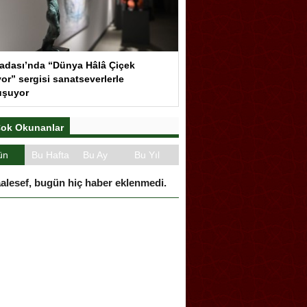
adası’nda “Dünya Hâlâ Çiçek
or” sergisi sanatseverlerle
uşuyor
ok Okunanlar
ün
Bu Hafta
Bu Ay
Bu Yıl
alesef, bugün hiç haber eklenmedi.