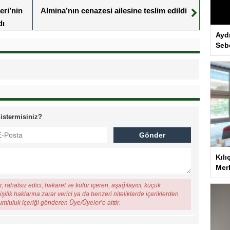
eri’nin
Almina’nın cenazesi ailesine teslim edildi
dı
Ayd
Seb
 istermisiniz?
Kılı
Merk
, rahatsız edici, hakaret ve küfür içeren, aşağılayıcı, küçük
şilik haklarına zarar verici ya da benzeri niteliklerde içeriklerden
rumluluk içeriği gönderen Üye/Üyeler’e aittir.