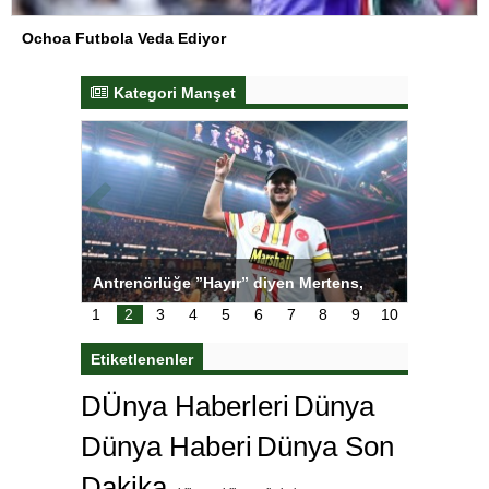
Ochoa Futbola Veda Ediyor
Kategori Manşet
ı
Antrenörlüğe ”Hayır” diyen Mertens,
Salihli S
karar
Galatasaray’dan bakın ne istedi
1
2
3
4
5
6
7
8
9
10
Etiketlenenler
DÜnya Haberleri
Dünya
Dünya Haberi
Dünya Son
Dakika