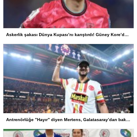
Askerlik şakası Dünya Kupası’nı karıştırdı! Güney Kore’den sert karar
Antrenörlüğe ”Hayır” diyen Mertens, Galatasaray’dan bakın ne istedi