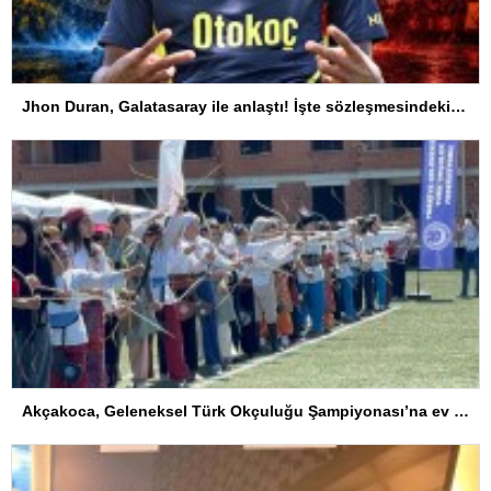
Jhon Duran, Galatasaray ile anlaştı! İşte sözleşmesindeki özel madde
Akçakoca, Geleneksel Türk Okçuluğu Şampiyonası’na ev sahipliği yapıyor