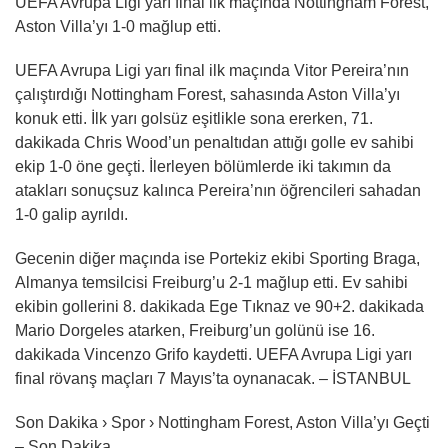
UEFA Avrupa Ligi yarı final ilk maçında Nottingham Forest,
Aston Villa’yı 1-0 mağlup etti.
UEFA Avrupa Ligi yarı final ilk maçında Vitor Pereira’nın
çalıştırdığı Nottingham Forest, sahasında Aston Villa’yı
konuk etti. İlk yarı golsüz eşitlikle sona ererken, 71.
dakikada Chris Wood’un penaltıdan attığı golle ev sahibi
ekip 1-0 öne geçti. İlerleyen bölümlerde iki takımın da
atakları sonuçsuz kalınca Pereira’nın öğrencileri sahadan
1-0 galip ayrıldı.
Gecenin diğer maçında ise Portekiz ekibi Sporting Braga,
Almanya temsilcisi Freiburg’u 2-1 mağlup etti. Ev sahibi
ekibin gollerini 8. dakikada Ege Tıknaz ve 90+2. dakikada
Mario Dorgeles atarken, Freiburg’un golünü ise 16.
dakikada Vincenzo Grifo kaydetti. UEFA Avrupa Ligi yarı
final rövanş maçları 7 Mayıs’ta oynanacak. – İSTANBUL
Son Dakika › Spor › Nottingham Forest, Aston Villa’yı Geçti
– Son Dakika