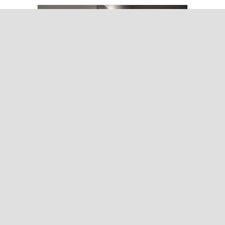
Kuşadası’nda “Dünya Hâlâ Çiçek
Açıyor” sergisi sanatseverlerle
buluşuyor
Çok Okunanlar
Bugün
Bu Hafta
Bu Ay
Bu Yıl
Iğdır’da Koçbaşlı Mezarlık
Mirası