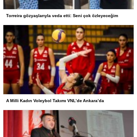
Torreira gözyaşlarıyla veda etti: Seni çok özleyeceğim
A Milli Kadın Voleybol Takımı VNL’de Ankara’da