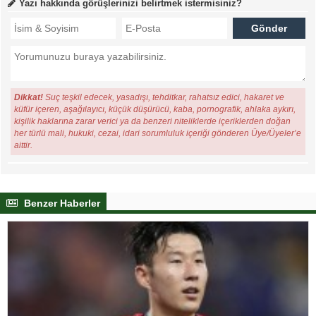
Yazı hakkında görüşlerinizi belirtmek istermisiniz?
Dikkat!
Suç teşkil edecek, yasadışı, tehditkar, rahatsız edici, hakaret ve
küfür içeren, aşağılayıcı, küçük düşürücü, kaba, pornografik, ahlaka aykırı,
kişilik haklarına zarar verici ya da benzeri niteliklerde içeriklerden doğan
her türlü mali, hukuki, cezai, idari sorumluluk içeriği gönderen Üye/Üyeler’e
aittir.
Benzer Haberler