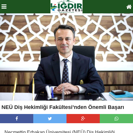
NEÜ Diş Hekimliği Fakültesi’nden Önemli Başarı
Necmettin Erbakan Üniversitesi (NEÜ) Diş Hekimliği