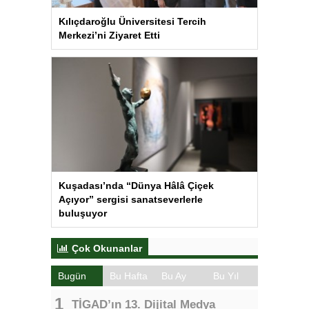
Kılıçdaroğlu Üniversitesi Tercih
Merkezi’ni Ziyaret Etti
Kuşadası’nda “Dünya Hâlâ Çiçek
Açıyor” sergisi sanatseverlerle
buluşuyor
Çok Okunanlar
Bugün
Bu Hafta
Bu Ay
Bu Yıl
TİGAD’ın 13. Dijital Medya