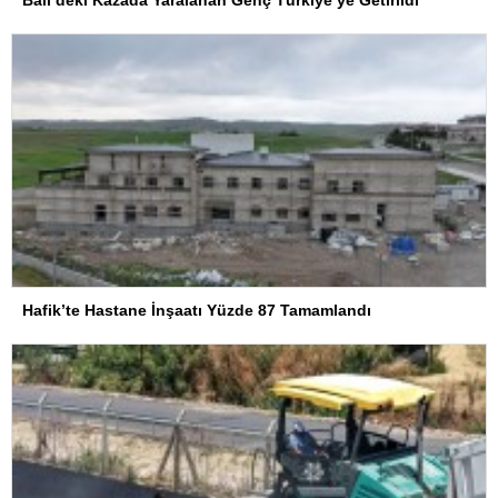
Bali’deki Kazada Yaralanan Genç Türkiye’ye Getirildi
Hafik’te Hastane İnşaatı Yüzde 87 Tamamlandı