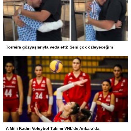
Torreira gözyaşlarıyla veda etti: Seni çok özleyeceğim
A Milli Kadın Voleybol Takımı VNL’de Ankara’da