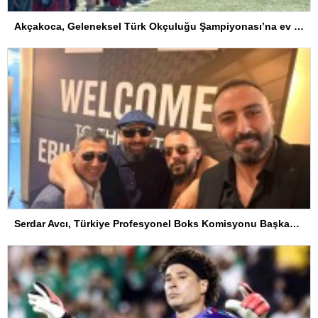
Akçakoca, Geleneksel Türk Okçuluğu Şampiyonası’na ev sahipliği yapıyor
Serdar Avcı, Türkiye Profesyonel Boks Komisyonu Başkanı Seçildi