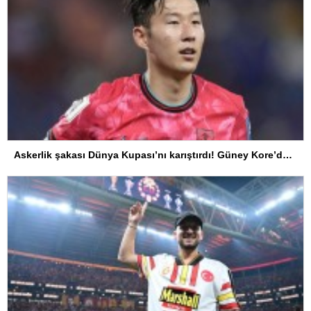
Askerlik şakası Dünya Kupası’nı karıştırdı! Güney Kore’den sert karar