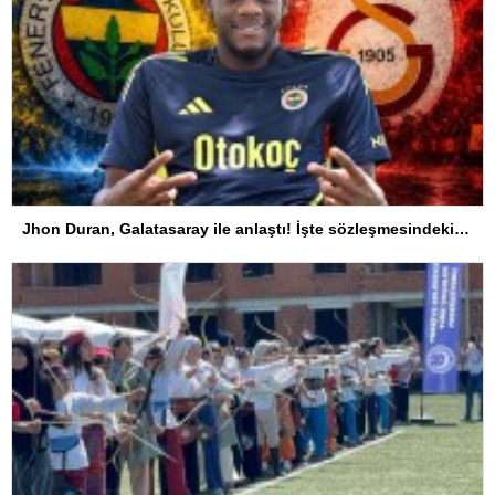
Jhon Duran, Galatasaray ile anlaştı! İşte sözleşmesindeki özel madde