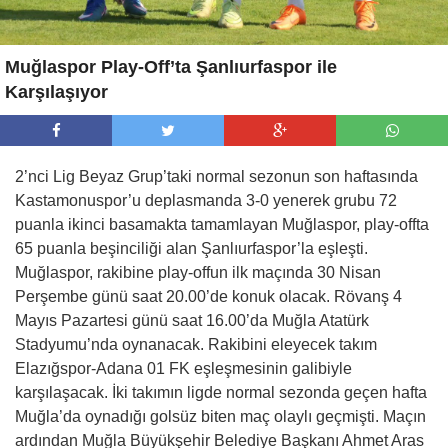
Muğlaspor Play-Off’ta Şanlıurfaspor ile
Karşılaşıyor
2’nci Lig Beyaz Grup’taki normal sezonun son haftasında
Kastamonuspor’u deplasmanda 3-0 yenerek grubu 72
puanla ikinci basamakta tamamlayan Muğlaspor, play-offta
65 puanla beşinciliği alan Şanlıurfaspor’la eşleşti.
Muğlaspor, rakibine play-offun ilk maçında 30 Nisan
Perşembe günü saat 20.00’de konuk olacak. Rövanş 4
Mayıs Pazartesi günü saat 16.00’da Muğla Atatürk
Stadyumu’nda oynanacak. Rakibini eleyecek takım
Elazığspor-Adana 01 FK eşleşmesinin galibiyle
karşılaşacak. İki takımın ligde normal sezonda geçen hafta
Muğla’da oynadığı golsüz biten maç olaylı geçmişti. Maçın
ardından Muğla Büyükşehir Belediye Başkanı Ahmet Aras