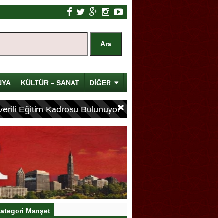
NYA
KÜLTÜR – SANAT
DİĞER
erili Eğitim Kadrosu Bulunuyor
ategori Manşet