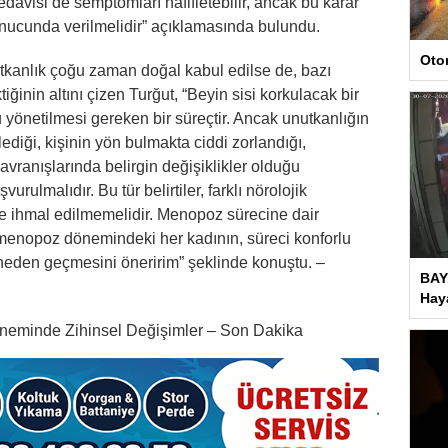
davisi de semptomları hafifletebilir, ancak bu karar
nucunda verilmelidir” açıklamasında bulundu.
Oto
anlık çoğu zaman doğal kabul edilse de, bazı
ğinin altını çizen Turğut, “Beyin sisi korkulacak bir
 yönetilmesi gereken bir süreçtir. Ancak unutkanlığın
ediği, kişinin yön bulmakta ciddi zorlandığı,
ranışlarında belirgin değişiklikler olduğu
ulmalıdır. Bu tür belirtiler, farklı nörolojik
r ve ihmal edilmemelidir. Menopoz sürecine dair
emenopoz dönemindeki her kadının, süreci konforlu
neden geçmesini öneririm” şeklinde konuştu. –
BAY
Haya
neminde Zihinsel Değişimler – Son Dakika