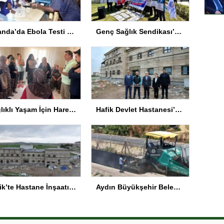
Uganda’da Ebola Testi Zorunluluğu Kaldırıldı
Genç Sağlık Sendikası’ndan Ek Kontenjan Çağrısı
Sağlıklı Yaşam İçin Hareket Yaşı Testleri
Hafik Devlet Hastanesi’nde İnşaat Tamamlanıyor
Hafik’te Hastane İnşaatı Yüzde 87 Tamamlandı
Aydın Büyükşehir Belediyesi, Şehir Hastanesi yolunda çalışmalarını sürdürüyor