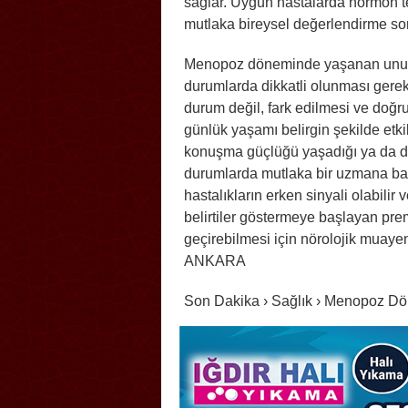
sağlar. Uygun hastalarda hormon te
mutlaka bireysel değerlendirme so
Menopoz döneminde yaşanan unutk
durumlarda dikkatli olunması gerekti
durum değil, fark edilmesi ve doğru
günlük yaşamı belirgin şekilde etkil
konuşma güçlüğü yaşadığı ya da dav
durumlarda mutlaka bir uzmana başvur
hastalıkların erken sinyali olabili
belirtiler göstermeye başlayan pr
geçirebilmesi için nörolojik muaye
ANKARA
Son Dakika › Sağlık › Menopoz Dö