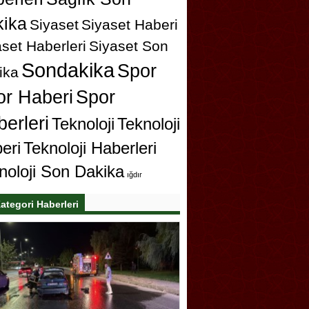
ika
Siyaset
Siyaset Haberi
set Haberleri
Siyaset Son
Sondakika
Spor
ika
or Haberi
Spor
erleri
Teknoloji
Teknoloji
eri
Teknoloji Haberleri
noloji Son Dakika
ığdır
ategori Haberleri