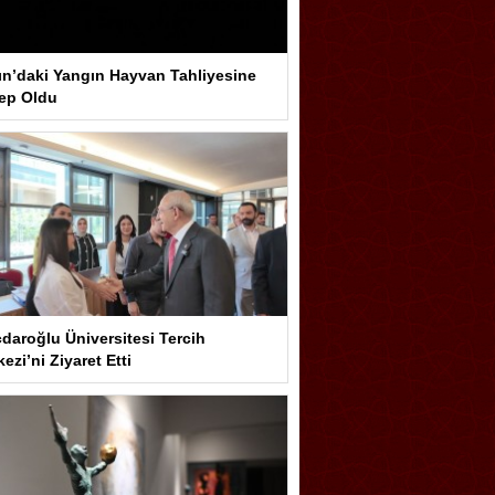
ın’daki Yangın Hayvan Tahliyesine
ep Oldu
çdaroğlu Üniversitesi Tercih
ezi’ni Ziyaret Etti