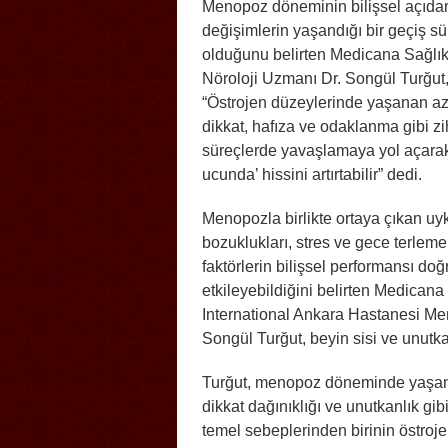
Menopoz döneminin bilişsel açıda
değişimlerin yaşandığı bir geçiş sü
olduğunu belirten Medicana Sağlı
Nöroloji Uzmanı Dr. Songül Turğut
“Östrojen düzeylerinde yaşanan a
dikkat, hafıza ve odaklanma gibi zi
süreçlerde yavaşlamaya yol açarak
ucunda’ hissini artırtabilir” dedi.
Menopozla birlikte ortaya çıkan uy
bozuklukları, stres ve gece terlemel
faktörlerin bilişsel performansı do
etkileyebildiğini belirten Medicana
International Ankara Hastanesi M
Songül Turğut, beyin sisi ve unutk
Turğut, menopoz döneminde yaşanan
dikkat dağınıklığı ve unutkanlık gib
temel sebeplerinden birinin östro