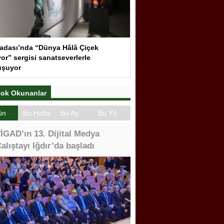
adası’nda “Dünya Hâlâ Çiçek
or” sergisi sanatseverlerle
uşuyor
ok Okunanlar
ün
Bu Hafta
Bu Ay
Bu Yıl
İGAD’ın 13. Dijital Medya
alıştayı Iğdır’da başladı