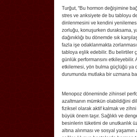
Turğut, “Bu hormon değişimine bağl
stres ve anksiyete de bu tabloyu deri
dinlenmesini ve kendini yenilemesin
zorluğu, konuşurken duraksama, yap
dağınıklığı bu dönemde sık karşılaşı
fazla işe odaklanmakta zorlanması
tabloya eşlik edebilir. Bu belirtile
günlük performansını etkileyebilir.
etkilemesi, yön bulma güçlüğü ya 
durumunda mutlaka bir uzmana başvu
Menopoz döneminde zihinsel perfor
azaltmanın mümkün olabildiğini dil
fiziksel olarak aktif kalmak ve zih
büyük önem taşır. Sağlıklı ve denge
besinlerin tüketimi de unutkanlık üz
altına alınması ve sosyal yaşamın a