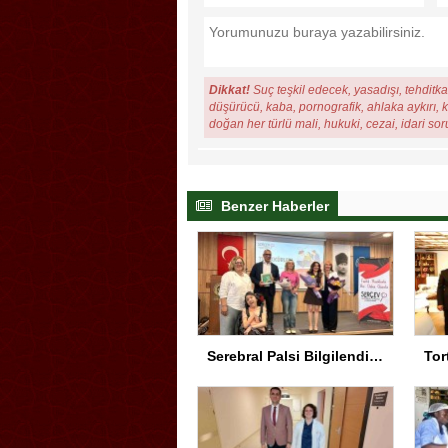
Dikkat!
Suç teşkil edecek, yasadışı, tehditkar
düşürücü, kaba, pornografik, ahlaka aykırı, ki
doğan her türlü mali, hukuki, cezai, idari so
Benzer Haberler
Serebral Palsi Bilgilendirme Semineri Eskişehir’de Yapıldı