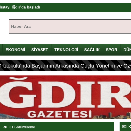
ası: 4 Yaralı
zası
Haber Ara:
rası
ıştayı Iğdır’da başlıyor
mü
EKONOMİ
SİYASET
TEKNOLOJİ
SAĞLIK
SPOR
DÜ
yı
çin Davulunu Kırdı
Ortaokulu’nda Başarının Arkasında Güçlü Yönetim ve Özv
ciliği tek çatı altında toplanmalı, yasal düzenlemeye hazırız
K
31 Görüntüleme