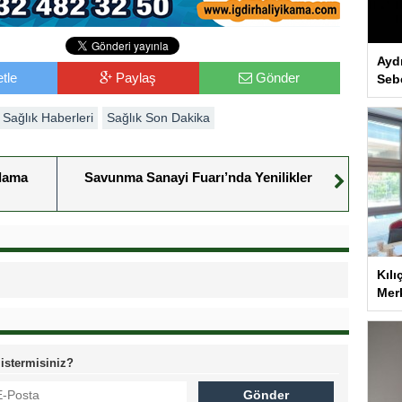
Ayd
tle
Paylaş
Gönder
Seb
Sağlık Haberleri
Sağlık Son Dakika
ılama
Savunma Sanayi Fuarı’nda Yenilikler
Kılı
Merk
 istermisiniz?