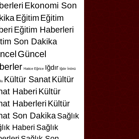
erleri
Ekonomi Son
kika
Eğitim
Eğitim
beri
Eğitim Haberleri
itim Son Dakika
ncel
Güncel
berler
Iğdır
Hatice Eğrice
Iğdır İnönü
Kültür Sanat
Kültür
lu
nat Haberi
Kültür
at Haberleri
Kültür
nat Son Dakika
Sağlık
lık Haberi
Sağlık
erleri
Sağlık Son