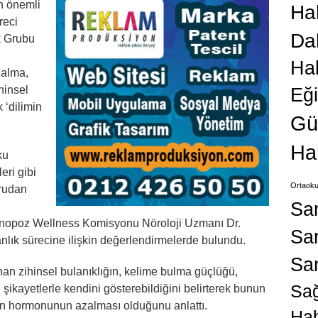
n önemli
Hab
reci
Da
k Grubu
,
Ha
zalma,
hinsel
Eğ
 ‘dilimin
Gü
Ha
ku
eri gibi
Ortaoku
ğrudan
Sa
enopoz Wellness Komisyonu Nöroloji Uzmanı Dr.
San
anlık sürecine ilişkin değerlendirmelerde bulundu.
Sa
 zihinsel bulanıklığın, kelime bulma güçlüğü,
Sağ
i şikayetlerle kendini gösterebildiğini belirterek bunun
jen hormonunun azalması olduğunu anlattı.
Hab