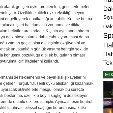
ı olarak gelişen uyku problemleri, gece terlemeleri,
Dak
nleştirir. Özellikle kaliteli uyku eksikliği, beynin
Siya
i engelleyerek unutkanlığı artırabilir. Kelime bulma
ılacak işleri hatırlamakta zorlanma ve dikkat
Dak
lan belirtiler arasındadır. Kişinin aynı anda birden
Sp
 ya da zihinsel olarak daha çabuk yorulması da bu
r çoğu zaman geçici olsa da, kişinin özgüvenini ve
Hab
 Ancak unutkanlığın günlük yaşamı belirgin şekilde
Hab
da konuşma bozukluğu gibi ek bulguların olması
rulmalıdır” ifadelerini kullandı.
Tek
K
mansı desteklemenin ve beyin sisi şikayetlerini
e getiren Turğut, “Düzenli uyku alışkanlığı kazanmak,
ni uyaracak aktivitelerle meşgul olmak bu süreçte
li beslenme, özellikle beyin sağlığını destekleyen
erinde olumlu etkilere sahiptir. Ayrıca stresin kontrol
ktif tutulması bilişsel sağlığın korunmasına katkı