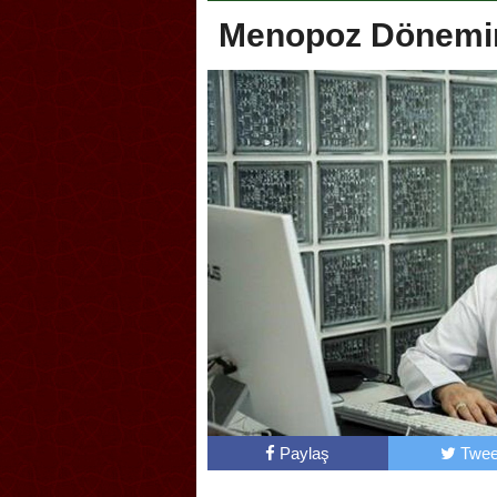
Menopoz Dönemin
Akçakoca, Geleneksel Türk Okçuluğu
Askerli
Şampiyonası’na ev sahipliği yapıyor
karıştır
Paylaş
Twee