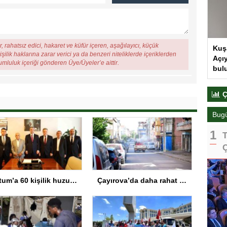
, rahatsız edici, hakaret ve küfür içeren, aşağılayıcı, küçük
Kuş
şilik haklarına zarar verici ya da benzeri niteliklerde içeriklerden
Açıy
rumluluk içeriği gönderen Üye/Üyeler’e aittir.
bul
Ç
Bug
T
Ç
Tortum’a 60 kişilik huzurevi müjdesi
Çayırova’da daha rahat bir yaz için vektörle mücadeleye hız verildi