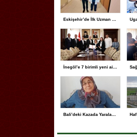
Eskişehir’de İlk Uzman Hekim
İnegöl’e 7 birimli yeni aile sağlığı merkezi için protokol imzalandı
Bali’deki Kazada Yaralanan Genç Türkiye’ye Getirildi