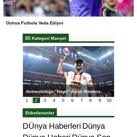
Ochoa Futbola Veda Ediyor
Kategori Manşet
Antrenörlüğe ”Hayır” diyen Mertens,
Salihli Sporcu
Galatasaray’dan bakın ne istedi
1
2
3
4
5
6
7
8
9
10
Etiketlenenler
DÜnya Haberleri
Dünya