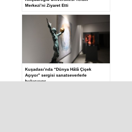
Merkezi’ni Ziyaret Etti
Kuşadası’nda “Dünya Hâlâ Çiçek
Açıyor” sergisi sanatseverlerle
buluşuyor
Çok Okunanlar
Bugün
Bu Hafta
Bu Ay
Bu Yıl
TİGAD’ın 13. Dijital Medya
Çalıştayı Iğdır’da başladı