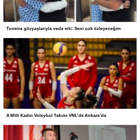
Torreira gözyaşlarıyla veda etti: Seni çok özleyeceğim
A Milli Kadın Voleybol Takımı VNL’de Ankara’da