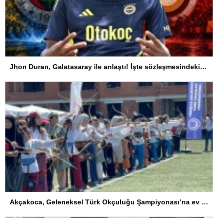
Jhon Duran, Galatasaray ile anlaştı! İşte sözleşmesindeki özel madde
Akçakoca, Geleneksel Türk Okçuluğu Şampiyonası’na ev sahipliği yapıyor