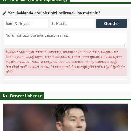
Yazı hakkında görüşlerinizi belirtmek istermisiniz?
Dikkat!
Suç teşkil edecek, yasadışı, tehditkar, rahatsız edici, hakaret ve
küfür içeren, aşağılayıcı, küçük düşürücü, kaba, pornografik, ahlaka aykırı,
kişilik haklarına zarar verici ya da benzeri niteliklerde içeriklerden doğan
her türlü mali, hukuki, cezai, idari sorumluluk içeriği gönderen Üye/Üyeler’e
aittir.
Benzer Haberler