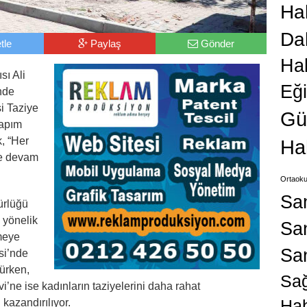
Hab
Da
tle
Paylaş
Gönder
Ha
sı Ali
Eğ
nde
i Taziye
Gü
yapım
, “Her
Ha
ye devam
Ortaoku
Sa
ürlüğü
a yönelik
San
meye
Sa
si’nde
lürken,
Sağ
’ne ise kadınların taziyelerini daha rahat
Hab
kazandırılıyor.