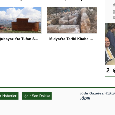
d
g
b
Doğubayazıt’ta Tufan Sempozyumu
Midyat’ta Tarihi Kitabeler Bulundu
I
Iğdır Gazetesi
©2026 
ır Haberleri
Iğdır Son Dakika
IĞDIR