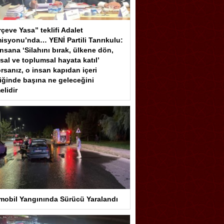
çeve Yasa” teklifi Adalet
isyonu’nda… YENİ Partili Tanrıkulu:
insana ‘Silahını bırak, ülkene dön,
sal ve toplumsal hayata katıl’
rsanız, o insan kapıdan içeri
iğinde başına ne geleceğini
elidir
mobil Yangınında Sürücü Yaralandı