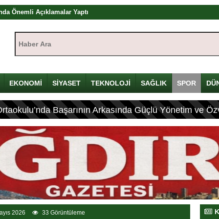
kışı: Herkes bir şeyler yapar ama herkes üretemez
dır’da başladı: Hadi Özışık, internet yasasının perde arkasını anlattı
Haber Ara:
zyılın en önemli devlet projesi
ya Çalıştayı’nda Önemli Açıklamalar
1’i sürece destek veriyor
EKONOMİ
SİYASET
TEKNOLOJİ
SAĞLIK
SPOR
DÜ
Ortaokulu’nda Başarının Arkasında Güçlü Yönetim ve Özv
K
ayıs 2026
33 Görüntüleme