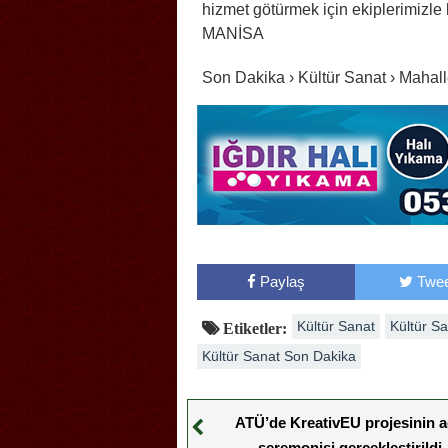
hizmet götürmek için ekiplerimizle 
MANİSA
Son Dakika › Kültür Sanat › Mahal
Paylaş
Twee
Kültür Sanat
Kültür S
Etiketler:
Kültür Sanat Son Dakika
ATÜ’de KreativEU projesinin aç
seremonisi gerçekleştirildi