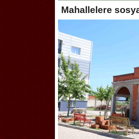
Mahallelere sosy
li Sporcuları Kuraş’ta Gururlandırdı
Torreira gözyaşlarıyla veda 
çok özleyeceğim