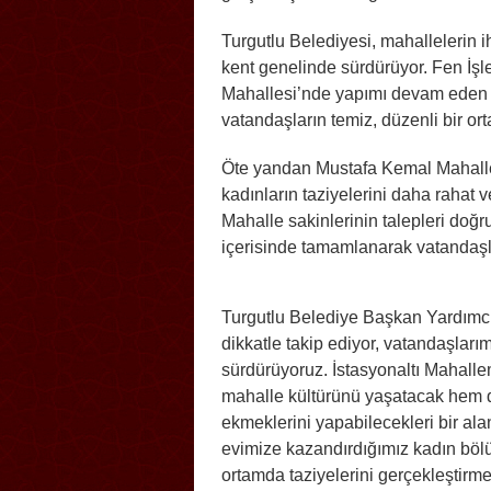
Turgutlu Belediyesi, mahallelerin ih
kent genelinde sürdürüyor. Fen İşle
Mahallesi’nde yapımı devam eden ta
vatandaşların temiz, düzenli bir o
Öte yandan Mustafa Kemal Mahalle
kadınların taziyelerini daha rahat 
Mahalle sakinlerinin talepleri doğr
içerisinde tamamlanarak vatandaşl
Turgutlu Belediye Başkan Yardımcıs
dikkatle takip ediyor, vatandaşları
sürdürüyoruz. İstasyonaltı Mahall
mahalle kültürünü yaşatacak hem d
ekmeklerini yapabilecekleri bir al
evimize kazandırdığımız kadın böl
ortamda taziyelerini gerçekleştirm