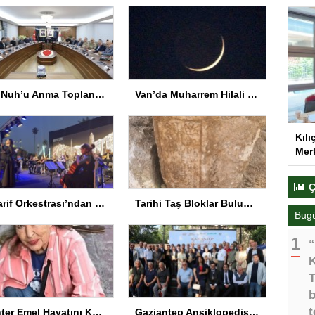
Hz. Nuh’u Anma Toplantısı Şırnak’ta
Van’da Muharrem Hilali ve Gezegenler Gökyüzünde Buluştu
Kılı
Merk
Ç
Maarif Orkestrası’ndan Keyifli Konser
Tarihi Taş Bloklar Bulundu
Bug
“
K
T
b
t
Panter Emel Hayatını Kaybetti
Gaziantep Ansiklopedisi Tanıtıldı