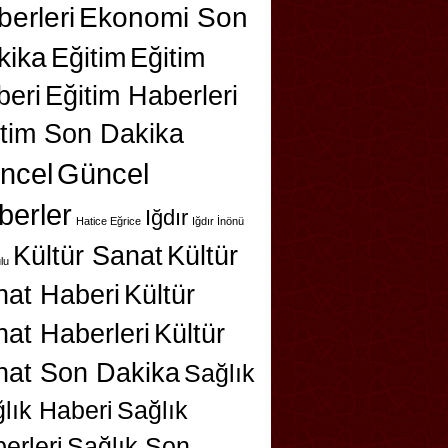
erleri
Ekonomi Son
kika
Eğitim
Eğitim
beri
Eğitim Haberleri
itim Son Dakika
ncel
Güncel
berler
Iğdır
Hatice Eğrice
Iğdır İnönü
Kültür Sanat
Kültür
lu
nat Haberi
Kültür
at Haberleri
Kültür
nat Son Dakika
Sağlık
lık Haberi
Sağlık
erleri
Sağlık Son