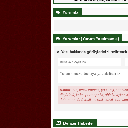
Yorumlar
Yorumlar (Yorum Yapılmamış)
Yazı hakkında görüşlerinizi belirtmek
Dikkat!
Suç teşkil edecek, yasadışı, tehditkar
düşürücü, kaba, pornografik, ahlaka aykırı, ki
doğan her türlü mali, hukuki, cezai, idari so
Benzer Haberler