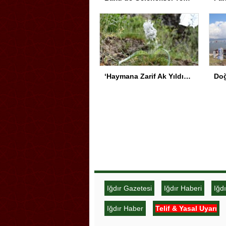
‘Haymana Zarif Ak Yıldızı’ için Tür Koruma Eylem Planı hayata geçirildi
Iğdır Gazetesi
Iğdır Haberi
Iğd
Iğdır Haber
Telif & Yasal Uyarı