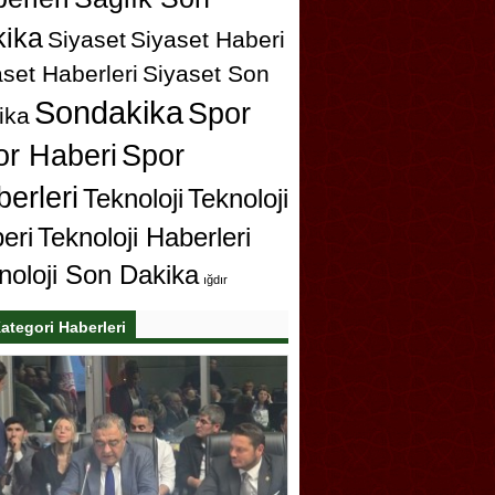
ika
Siyaset
Siyaset Haberi
set Haberleri
Siyaset Son
Sondakika
Spor
ika
or Haberi
Spor
erleri
Teknoloji
Teknoloji
eri
Teknoloji Haberleri
noloji Son Dakika
ığdır
ategori Haberleri