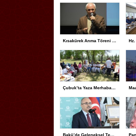
Kısakürek Anma Töreni Trabzon’da Yapıldı
Çubuk’ta Yaza Merhaba Etkinliği
Bakü’de Geleneksel Tezhip ve Minyatür Sergisi Açıldı