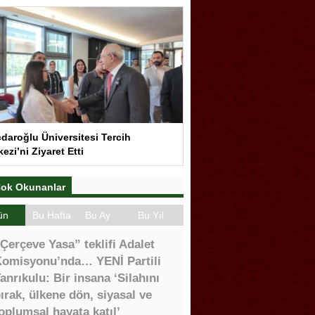
çdaroğlu Üniversitesi Tercih
ezi’ni Ziyaret Etti
ok Okunanlar
ün
Bu Hafta
Bu Ay
Bu Yıl
Çerçeve Yasa” teklifi Adalet
omisyonu’nda… YENİ Partili
anrıkulu: Bir insana ‘Silahını
ırak, ülkene dön, siyasal ve
oplumsal hayata katıl’