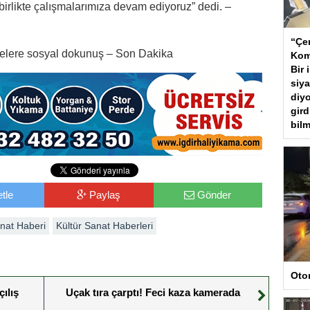
birlikte çalışmalarımıza devam ediyoruz” dedi. –
“Çer
lelere sosyal dokunuş – Son Dakika
Kom
Bir 
siya
diyo
gird
bilm
tle
Paylaş
Gönder
anat Haberi
Kültür Sanat Haberleri
Oto
ılış
Uçak tıra çarptı! Feci kaza kamerada