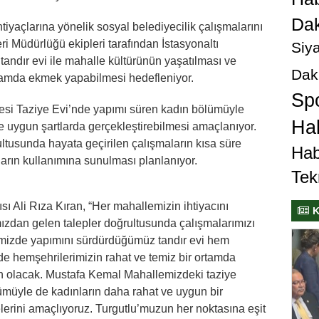
Dak
tiyaçlarına yönelik sosyal belediyecilik çalışmalarını
ri Müdürlüğü ekipleri tarafından İstasyonaltı
Siya
ndır evi ile mahalle kültürünün yaşatılması ve
Dak
rtamda ekmek yapabilmesi hedefleniyor.
Sp
si Taziye Evi’nde yapımı süren kadın bölümüyle
Hab
ve uygun şartlarda gerçekleştirebilmesi amaçlanıyor.
ultusunda hayata geçirilen çalışmaların kısa süre
Hab
arın kullanımına sunulması planlanıyor.
Tek
ı Ali Rıza Kıran, “Her mahallemizin ihtiyacını
K
mızdan gelen talepler doğrultusunda çalışmalarımızı
emizde yapımını sürdürdüğümüz tandır evi hem
e hemşehrilerimizin rahat ve temiz bir ortamda
an olacak. Mustafa Kemal Mahallemizdeki taziye
ümüyle de kadınların daha rahat ve uygun bir
elerini amaçlıyoruz. Turgutlu’muzun her noktasına eşit