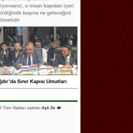
iyorsanız, o insan kapıdan içeri
irdiğinde başına ne geleceğini
ilmelidir
ğdır’da Sınır Kapısı Umutları
Tüm Hakları saklıdır.
Aşk İle ❤️