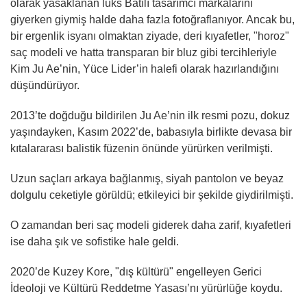
olarak yasaklanan lüks Batılı tasarımcı markalarını
giyerken giymiş halde daha fazla fotoğraflanıyor. Ancak bu,
bir ergenlik isyanı olmaktan ziyade, deri kıyafetler, "horoz"
saç modeli ve hatta transparan bir bluz gibi tercihleriyle
Kim Ju Ae’nin, Yüce Lider’in halefi olarak hazırlandığını
düşündürüyor.
2013’te doğduğu bildirilen Ju Ae’nin ilk resmi pozu, dokuz
yaşındayken, Kasım 2022’de, babasıyla birlikte devasa bir
kıtalararası balistik füzenin önünde yürürken verilmişti.
Uzun saçları arkaya bağlanmış, siyah pantolon ve beyaz
dolgulu ceketiyle görüldü; etkileyici bir şekilde giydirilmişti.
O zamandan beri saç modeli giderek daha zarif, kıyafetleri
ise daha şık ve sofistike hale geldi.
2020’de Kuzey Kore, "dış kültürü" engelleyen Gerici
İdeoloji ve Kültürü Reddetme Yasası’nı yürürlüğe koydu.