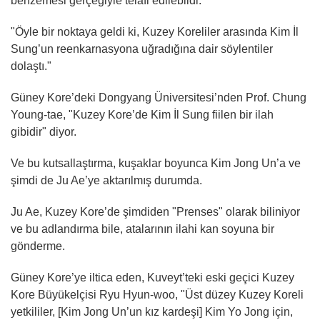
benzemesi gerçeğiyle telafi edilebildi."
"Öyle bir noktaya geldi ki, Kuzey Koreliler arasında Kim İl
Sung’un reenkarnasyona uğradığına dair söylentiler
dolaştı."
Güney Kore’deki Dongyang Üniversitesi’nden Prof. Chung
Young-tae, "Kuzey Kore’de Kim İl Sung fiilen bir ilah
gibidir" diyor.
Ve bu kutsallaştırma, kuşaklar boyunca Kim Jong Un’a ve
şimdi de Ju Ae’ye aktarılmış durumda.
Ju Ae, Kuzey Kore’de şimdiden "Prenses" olarak biliniyor
ve bu adlandırma bile, atalarının ilahi kan soyuna bir
gönderme.
Güney Kore’ye iltica eden, Kuveyt’teki eski geçici Kuzey
Kore Büyükelçisi Ryu Hyun-woo, "Üst düzey Kuzey Koreli
yetkililer, [Kim Jong Un’un kız kardeşi] Kim Yo Jong için,