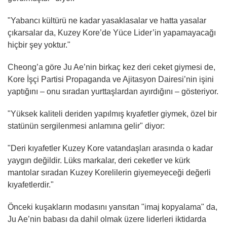
"Yabancı kültürü ne kadar yasaklasalar ve hatta yasalar
çıkarsalar da, Kuzey Kore’de Yüce Lider’in yapamayacağı
hiçbir şey yoktur."
Cheong’a göre Ju Ae’nin birkaç kez deri ceket giymesi de,
Kore İşçi Partisi Propaganda ve Ajitasyon Dairesi’nin işini
yaptığını – onu sıradan yurttaşlardan ayırdığını – gösteriyor.
"Yüksek kaliteli deriden yapılmış kıyafetler giymek, özel bir
statünün sergilenmesi anlamına gelir" diyor:
"Deri kıyafetler Kuzey Kore vatandaşları arasında o kadar
yaygın değildir. Lüks markalar, deri ceketler ve kürk
mantolar sıradan Kuzey Korelilerin giyemeyeceği değerli
kıyafetlerdir."
Önceki kuşakların modasını yansıtan "imaj kopyalama" da,
Ju Ae’nin babası da dahil olmak üzere liderleri iktidarda