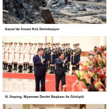
Gazze’de İnsani Kriz Derinleşiyor
Xi Jinping, Myanmar Devlet Başkanı ile Görüştü