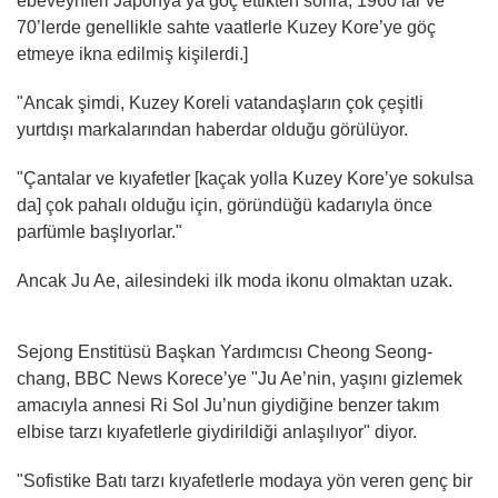
ebeveynleri Japonya’ya göç ettikten sonra, 1960’lar ve
70’lerde genellikle sahte vaatlerle Kuzey Kore’ye göç
etmeye ikna edilmiş kişilerdi.]
"Ancak şimdi, Kuzey Koreli vatandaşların çok çeşitli
yurtdışı markalarından haberdar olduğu görülüyor.
"Çantalar ve kıyafetler [kaçak yolla Kuzey Kore’ye sokulsa
da] çok pahalı olduğu için, göründüğü kadarıyla önce
parfümle başlıyorlar."
Ancak Ju Ae, ailesindeki ilk moda ikonu olmaktan uzak.
Sejong Enstitüsü Başkan Yardımcısı Cheong Seong-
chang, BBC News Korece’ye "Ju Ae’nin, yaşını gizlemek
amacıyla annesi Ri Sol Ju’nun giydiğine benzer takım
elbise tarzı kıyafetlerle giydirildiği anlaşılıyor" diyor.
"Sofistike Batı tarzı kıyafetlerle modaya yön veren genç bir