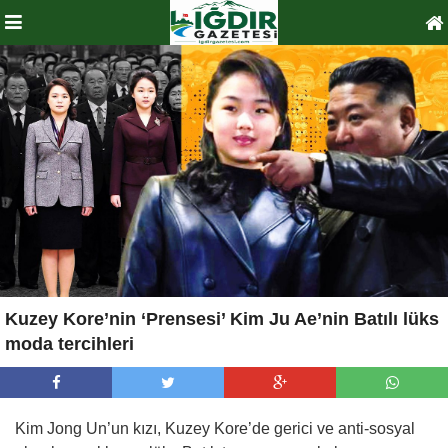
Kuzey Kore’nin ‘Prensesi’ Kim Ju Ae’nin Batılı lüks
moda tercihleri
Kim Jong Un’un kızı, Kuzey Kore’de gerici ve anti-sosyal