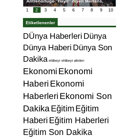
tens,
Salihli Sporcuları Kuraş’ta Gururlandırdı
Torreira 
çok özle
1
2
3
4
5
6
7
8
9
10
Etiketlenenler
DÜnya Haberleri
Dünya
Dünya Haberi
Dünya Son
Dakika
ehlibeyt
ehlibeyt alimleri
Ekonomi
Ekonomi
Haberi
Ekonomi
Haberleri
Ekonomi Son
Dakika
Eğitim
Eğitim
Haberi
Eğitim Haberleri
Eğitim Son Dakika