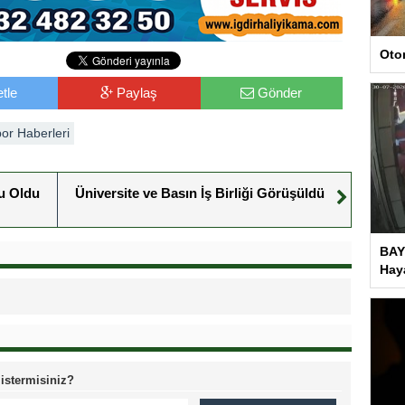
Oto
tle
Paylaş
Gönder
or Haberleri
u Oldu
Üniversite ve Basın İş Birliği Görüşüldü
BAY
Haya
 istermisiniz?