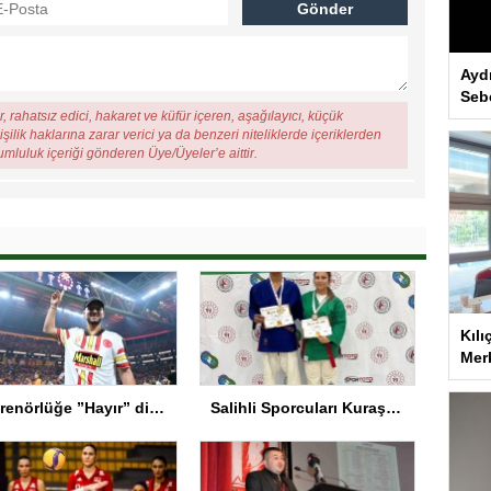
Ayd
Seb
, rahatsız edici, hakaret ve küfür içeren, aşağılayıcı, küçük
şilik haklarına zarar verici ya da benzeri niteliklerde içeriklerden
rumluluk içeriği gönderen Üye/Üyeler’e aittir.
Kılı
Merk
Antrenörlüğe ”Hayır” diyen Mertens, Galatasaray’dan bakın ne istedi
Salihli Sporcuları Kuraş’ta Gururlandırdı