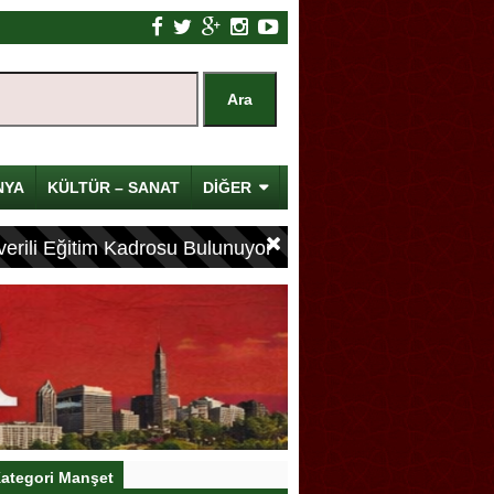
NYA
KÜLTÜR – SANAT
DİĞER
erili Eğitim Kadrosu Bulunuyor
ategori Manşet