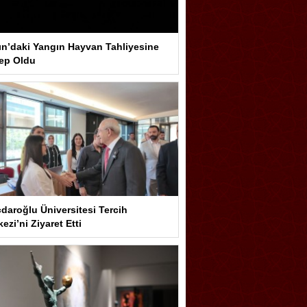
ın’daki Yangın Hayvan Tahliyesine
ep Oldu
çdaroğlu Üniversitesi Tercih
ezi’ni Ziyaret Etti