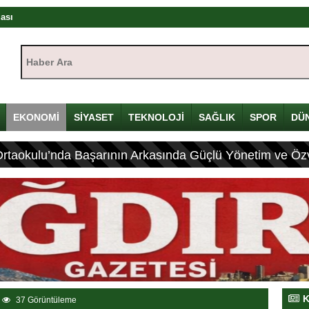
rası
ıştayı Iğdır’da başlıyor
Haber Ara:
mü
yı
çin Davulunu Kırdı
EKONOMİ
SİYASET
TEKNOLOJİ
SAĞLIK
SPOR
DÜ
Ortaokulu’nda Başarının Arkasında Güçlü Yönetim ve Özv
eleneksel Mirası
ası: 4 Yaralı
K
37 Görüntüleme