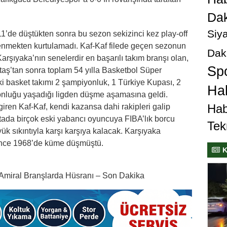
Dak
Siya
1’de düştükten sonra bu sezon sekizinci kez play-off
lenmekten kurtulamadı. Kaf-Kaf filede geçen sezonun
Dak
arşıyaka’nın senelerdir en başarılı takım branşı olan,
Sp
aş’tan sonra toplam 54 yılla Basketbol Süper
i basket takımı 2 şampiyonluk, 1 Türkiye Kupası, 2
Hab
nluğu yaşadığı ligden düşme aşamasına geldi.
Hab
iren Kaf-Kaf, kendi kazansa dahi rakipleri galip
tada birçok eski yabancı oyuncuya FIBA’lık borcu
Tek
 sıkıntıyla karşı karşıya kalacak. Karşıyaka
 önce 1968’de küme düşmüştü.
K
 Amiral Branşlarda Hüsranı – Son Dakika