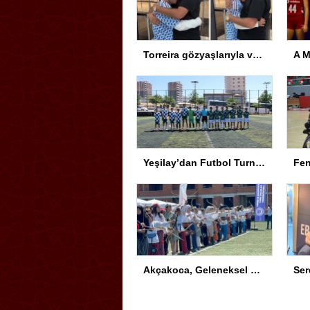
Torreira gözyaşlarıyla veda etti: Seni çok özleyeceğim
Yeşilay’dan Futbol Turnuvası
Akçakoca, Geleneksel Türk Okçuluğu Şampiyonası’na ev sahipliği yapıyor