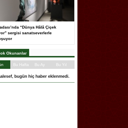
adası’nda “Dünya Hâlâ Çiçek
or” sergisi sanatseverlerle
uşuyor
ok Okunanlar
ün
Bu Hafta
Bu Ay
Bu Yıl
alesef, bugün hiç haber eklenmedi.