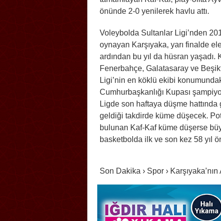
önünde 2-0 yenilerek havlu attı.
Voleybolda Sultanlar Ligi’nden 201
oynayan Karşıyaka, yarı finalde e
ardından bu yıl da hüsran yaşadı. K
Fenerbahçe, Galatasaray ve Beşikt
Ligi’nin en köklü ekibi konumundak
Cumhurbaşkanlığı Kupası şampiyo
Ligde son haftaya düşme hattında g
geldiği takdirde küme düşecek. Po
bulunan Kaf-Kaf küme düşerse büyük
basketbolda ilk ve son kez 58 yıl
Son Dakika › Spor › Karşıyaka’nın