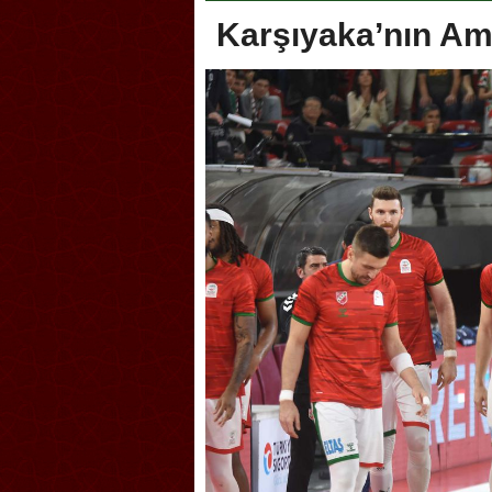
Karşıyaka’nın Am
Akçakoca, Geleneksel Tür
Şampiyonası’na ev sahipliğ