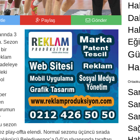
Hab
Da
tle
Paylaş
Gönder
Ha
rında 3
Eğ
dı. Sezon
 bir
Gü
eklam
cadeleye
Ha
deki
bol
Ortaoku
n
Sa
per
en
San
çurumun
Sa
r
bu sezon
Sağ
kez play-offta elendi. Normal sezonu üçüncü sırada
Hab
alıkgücü Belediyespor’a 0-0’ın rövanşında taraftarı