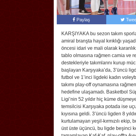
Paylaş
Twee
KARŞIYAKA bu sezon takım sporla
amiral branşta hayal kırıklığı yaşa
öncesi idari ve mali olarak karanlık
tablo olmasına rağmen camia ve r
destekleriyle takımlarını kurup mü
başlayan Karşıyaka’da, 3’üncü lig
futbol ve 1’inci ligdeki kadın voley
takımı play-off oynamasına rağme
hedefine ulaşamadı. Basketbol Sü
Ligi’nin 52 yıldır hiç küme düşmey
temsilcisi Karşıyaka potada ise u
kıyısına geldi. 3’üncü ligden 8 yıldı
kurtulamayan yeşil-kırmızılı ekip, 
üst üste üçüncü, bu ligde beşinci 
tamamlayan Kaf-Kaf, play-offta Ayv