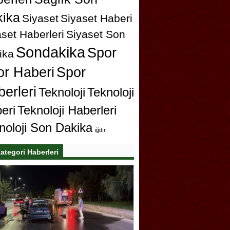
ika
Siyaset
Siyaset Haberi
set Haberleri
Siyaset Son
Sondakika
Spor
ika
or Haberi
Spor
erleri
Teknoloji
Teknoloji
eri
Teknoloji Haberleri
noloji Son Dakika
ığdır
ategori Haberleri