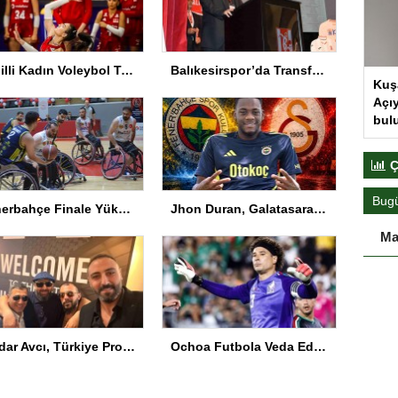
A Milli Kadın Voleybol Takımı VNL’de Ankara’da
Balıkesirspor’da Transferde Yeni Yaklaşım
Kuş
Açıy
bul
Ç
Bug
Fenerbahçe Finale Yükseldi
Jhon Duran, Galatasaray ile anlaştı! İşte sözleşmesindeki özel madde
Ma
Serdar Avcı, Türkiye Profesyonel Boks Komisyonu Başkanı Seçildi
Ochoa Futbola Veda Ediyor