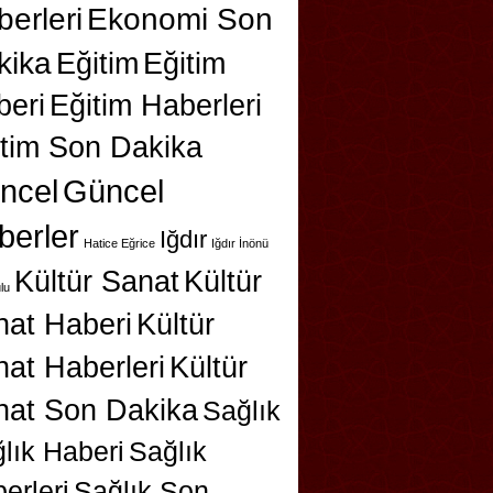
erleri
Ekonomi Son
kika
Eğitim
Eğitim
beri
Eğitim Haberleri
itim Son Dakika
ncel
Güncel
berler
Iğdır
Hatice Eğrice
Iğdır İnönü
Kültür Sanat
Kültür
lu
nat Haberi
Kültür
at Haberleri
Kültür
nat Son Dakika
Sağlık
lık Haberi
Sağlık
erleri
Sağlık Son