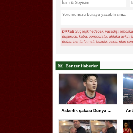
Dikkat!
Suç teşkil edecek, yasadışı, tehditkar
düşürücü, kaba, pornografik, ahlaka aykırı, ki
doğan her türlü mali, hukuki, cezai, idari so
Benzer Haberler
Askerlik şakası Dünya Kupası’nı karıştırdı! Güney Kore’den sert karar