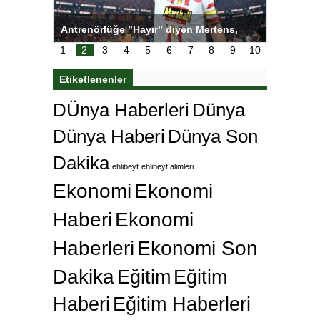
rtens,
Salihli Sporcuları Kuraş’ta Gururlandırdı
Torreir
di
çok öz
1
2
3
4
5
6
7
8
9
10
Etiketlenenler
DÜnya Haberleri
Dünya
Dünya Haberi
Dünya Son
Dakika
ehlibeyt
ehlibeyt alimleri
Ekonomi
Ekonomi
Haberi
Ekonomi
Haberleri
Ekonomi Son
Dakika
Eğitim
Eğitim
Haberi
Eğitim Haberleri