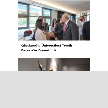
Kılıçdaroğlu Üniversitesi Tercih
Merkezi’ni Ziyaret Etti
Kuşadası’nda “Dünya Hâlâ Çiçek
Açıyor” sergisi sanatseverlerle