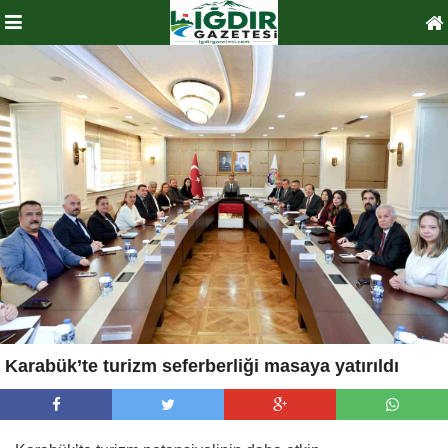
Karabük’te turizm seferberliği masaya yatırıldı