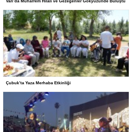
Van’da Muharrem Hilali ve Gezegenler Gökyüzünde Buluştu
Çubuk’ta Yaza Merhaba Etkinliği