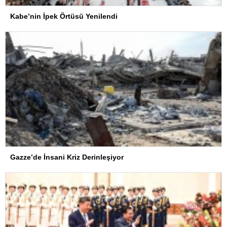
Kabe’nin İpek Örtüsü Yenilendi
Gazze’de İnsani Kriz Derinleşiyor