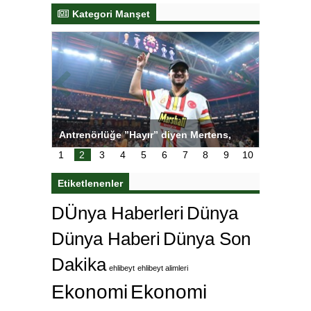
Kategori Manşet
tens,
Salihli Sporcuları Kuraş’ta Gururlandırdı
Torreira 
çok özle
1
2
3
4
5
6
7
8
9
10
Etiketlenenler
DÜnya Haberleri
Dünya
Dünya Haberi
Dünya Son
Dakika
ehlibeyt
ehlibeyt alimleri
Ekonomi
Ekonomi