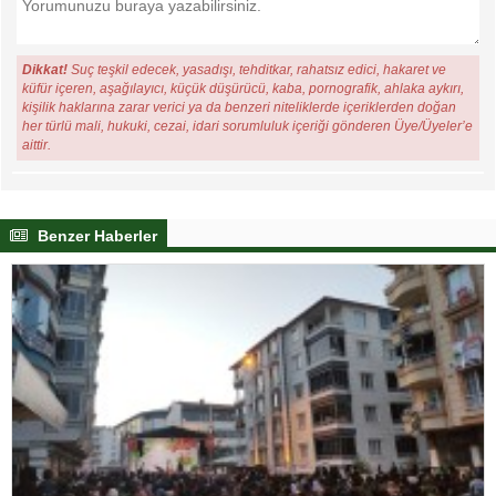
Dikkat!
Suç teşkil edecek, yasadışı, tehditkar, rahatsız edici, hakaret ve
küfür içeren, aşağılayıcı, küçük düşürücü, kaba, pornografik, ahlaka aykırı,
kişilik haklarına zarar verici ya da benzeri niteliklerde içeriklerden doğan
her türlü mali, hukuki, cezai, idari sorumluluk içeriği gönderen Üye/Üyeler’e
aittir.
Benzer Haberler