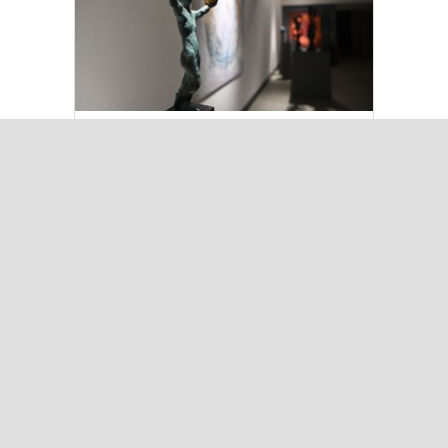
Kuşadası’nda “Dünya Hâlâ Çiçek
Açıyor” sergisi sanatseverlerle
buluşuyor
Çok Okunanlar
Bugün
Bu Hafta
Bu Ay
Bu Yıl
Iğdır’da Koçbaşlı Mezarlık
Mirası