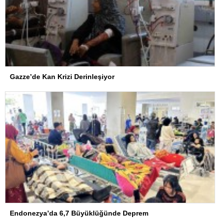
Gazze’de Kan Krizi Derinleşiyor
Endonezya’da 6,7 Büyüklüğünde Deprem