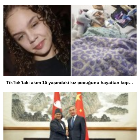
TikTok’taki akım 15 yaşındaki kız çocuğunu hayattan kopardı