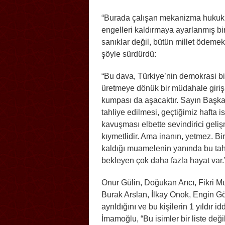
“Burada çalışan mekanizma hukuku d
engelleri kaldırmaya ayarlanmış bir
sanıklar değil, bütün millet ödem
şöyle sürdürdü:
“Bu dava, Türkiye’nin demokrasi bi
üretmeye dönük bir müdahale girişi
kumpası da aşacaktır. Sayın Başka
tahliye edilmesi, geçtiğimiz hafta
kavuşması elbette sevindirici geli
kıymetlidir. Ama inanın, yetmez. Bir
kaldığı muamelenin yanında bu ta
bekleyen çok daha fazla hayat var.
Onur Gülin, Doğukan Arıcı, Fikri 
Burak Arslan, İlkay Onok, Engin Gö
ayrıldığını ve bu kişilerin 1 yıldı
İmamoğlu, “Bu isimler bir liste deği