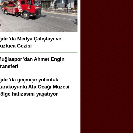
ğdır’da Medya Çalıştayı ve
uzluca Gezisi
Muğlaspor’dan Ahmet Engin
ransferi
ğdır’da geçmişe yolculuk:
arakoyunlu Ata Ocağı Müzesi
ölge hafızasını yaşatıyor