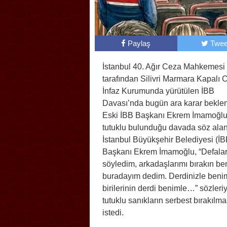
Paylaş
Twee
İstanbul 40. Ağır Ceza Mahkemesi
tarafından Silivri Marmara Kapalı 
İnfaz Kurumunda yürütülen İBB
Davası’nda bugün ara karar beklen
Eski İBB Başkanı Ekrem İmamoğlu
tutuklu bulunduğu davada söz alan
İstanbul Büyükşehir Belediyesi (İB
Başkanı Ekrem İmamoğlu, “Defala
söyledim, arkadaşlarımı bırakın be
buradayım dedim. Derdinizle beni
birilerinin derdi benimle…” sözleri
tutuklu sanıkların serbest bırakılma
istedi.