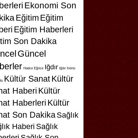
erleri
Ekonomi Son
kika
Eğitim
Eğitim
beri
Eğitim Haberleri
itim Son Dakika
ncel
Güncel
berler
Iğdır
Hatice Eğrice
Iğdır İnönü
Kültür Sanat
Kültür
lu
nat Haberi
Kültür
at Haberleri
Kültür
nat Son Dakika
Sağlık
lık Haberi
Sağlık
erleri
Sağlık Son