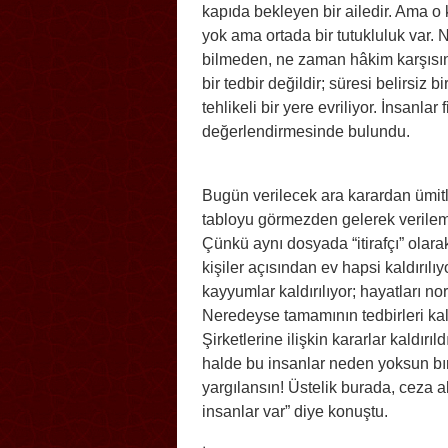
kapıda bekleyen bir ailedir. Ama o ka
yok ama ortada bir tutukluluk var. 
bilmeden, ne zaman hâkim karşısına 
bir tedbir değildir; süresi belirsiz
tehlikeli bir yere evriliyor. İnsanlar f
değerlendirmesinde bulundu.
Bugün verilecek ara karardan ümitl
tabloyu görmezden gelerek verile
Çünkü aynı dosyada “itirafçı” olarak
kişiler açısından ev hapsi kaldırılıyo
kayyumlar kaldırılıyor; hayatları nor
Neredeyse tamamının tedbirleri kalktı
Şirketlerine ilişkin kararlar kaldırıl
halde bu insanlar neden yoksun bır
yargılansın! Üstelik burada, ceza 
insanlar var” diye konuştu.