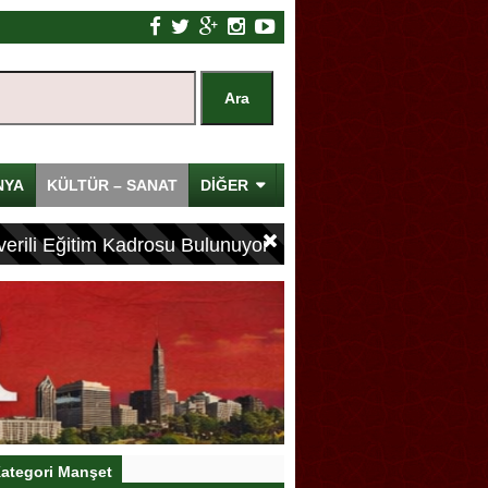
NYA
KÜLTÜR – SANAT
DİĞER
erili Eğitim Kadrosu Bulunuyor
ategori Manşet