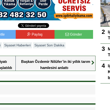
I
tle
Paylaş
Gönder
T
i
Siyaset Haberleri
Siyaset Son Dakika
T
iyatı
Başkan Özdemir Nilüfer’in iki yıllık tarım
I
şlatıldı
hamlesini anlattı
K
b