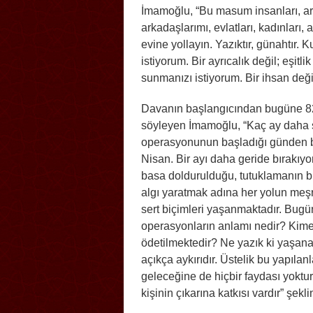
İmamoğlu, “Bu masum insanları, ar
arkadaşlarımı, evlatları, kadınları, a
evine yollayın. Yazıktır, günahtır. 
istiyorum. Bir ayrıcalık değil; eşit
sunmanızı istiyorum. Bir ihsan değil
Davanın başlangıcından bugüne 82 g
söyleyen İmamoğlu, “Kaç ay daha s
operasyonunun başladığı günden b
Nisan. Bir ayı daha geride bırakıyo
basa doldurulduğu, tutuklamanın bir
algı yaratmak adına her yolun meşr
sert biçimleri yaşanmaktadır. Bugün
operasyonların anlamı nedir? Kime
ödetilmektedir? Ne yazık ki yaşan
açıkça aykırıdır. Üstelik bu yapıla
geleceğine de hiçbir faydası yoktu
kişinin çıkarına katkısı vardır” şekl