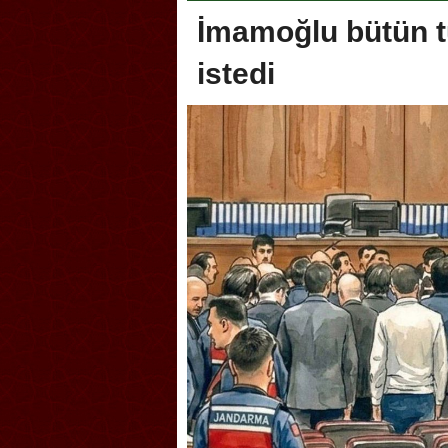
İmamoğlu bütün tu
istedi
oca, Geleneksel Türk Okçuluğu
Askerlik şakası Dünya Kup
yonası’na ev sahipliği yapıyor
karıştırdı! Güney Kore’den 