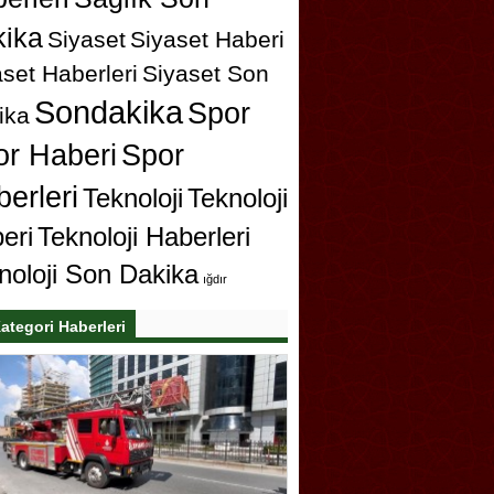
ika
Siyaset
Siyaset Haberi
set Haberleri
Siyaset Son
Sondakika
Spor
ika
or Haberi
Spor
erleri
Teknoloji
Teknoloji
eri
Teknoloji Haberleri
noloji Son Dakika
ığdır
ategori Haberleri