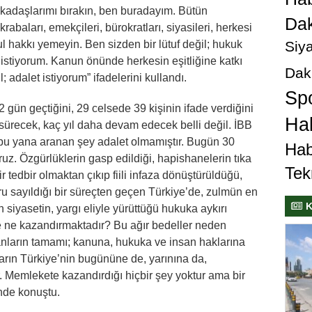
kadaşlarımı bırakın, ben buradayım. Bütün
Dak
krabaları, emekçileri, bürokratları, siyasileri, herkesi
Siya
Kul hakkı yemeyin. Ben sizden bir lütuf değil; hukuk
lik istiyorum. Kanun önünde herkesin eşitliğine katkı
Dak
; adalet istiyorum” ifadelerini kullandı.
Sp
ün geçtiğini, 29 celsede 39 kişinin ifade verdiğini
Hab
ürecek, kaç yıl daha devam edecek belli değil. İBB
u yana aranan şey adalet olmamıştır. Bugün 30
Hab
ruz. Özgürlüklerin gasp edildiği, hapishanelerin tıka
Tek
 tedbir olmaktan çıkıp fiili infaza dönüştürüldüğü,
u sayıldığı bir süreçten geçen Türkiye’de, zulmün en
K
 siyasetin, yargı eliyle yürüttüğü hukuka aykırı
 ne kazandırmaktadır? Bu ağır bedeller neden
anların tamamı; kanuna, hukuka ve insan haklarına
nların Türkiye’nin bugününe de, yarınına da,
r. Memlekete kazandırdığı hiçbir şey yoktur ama bir
inde konuştu.