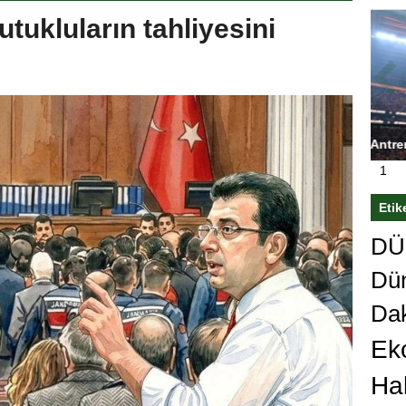
tukluların tahliyesini
ası’nı
Antrenörlüğe ”Hayır” diyen Mertens,
Sali
sert karar
Galatasaray’dan bakın ne istedi
1
Etik
DÜn
Dü
Da
Ek
Ha