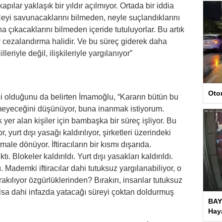
pılar yaklaşık bir yıldır açılmıyor. Ortada bir iddia
Neyi savunacaklarını bilmeden, neyle suçlandıklarını
çıkacaklarını bilmeden içeride tutuluyorlar. Bu artık
 bir cezalandırma halidir. Ve bu süreç giderek daha
iilleriyle değil, ilişkileriyle yargılanıyor”
Oto
i olduğunu da belirten İmamoğlu, “Kararın bütün bu
meyeceğini düşünüyor, buna inanmak istiyorum.
 yer alan kişiler için bambaşka bir süreç işliyor. Bu
r, yurt dışı yasağı kaldırılıyor, şirketleri üzerindeki
male dönüyor. İftiracıların bir kısmı dışarıda.
. Blokeler kaldırıldı. Yurt dışı yasakları kaldırıldı.
dı. Mademki iftiracılar dahi tutuksuz yargılanabiliyor, o
akılıyor özgürlüklerinden? Bırakın, insanlar tutuksuz
alsa dahi infazda yatacağı süreyi çoktan doldurmuş
BAY
Haya