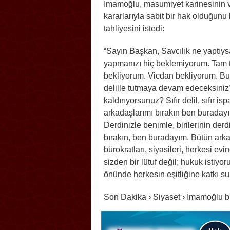
İmamoğlu, masumiyet karinesinin v
kararlarıyla sabit bir hak olduğunu 
tahliyesini istedi:
“Sayın Başkan, Savcılık ne yaptıy
yapmanızı hiç beklemiyorum. Tam t
bekliyorum. Vicdan bekliyorum. Bu
delille tutmaya devam edeceksiniz
kaldırıyorsunuz? Sıfır delil, sıfır
arkadaşlarımı bırakın ben buraday
Derdinizle benimle, birilerinin de
bırakın, ben buradayım. Bütün arkada
bürokratları, siyasileri, herkesi ev
sizden bir lütuf değil; hukuk istiyor
önünde herkesin eşitliğine katkı sun
Son Dakika › Siyaset › İmamoğlu büt