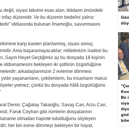
eğil, siyasi takvimi esas alan; iktidarın önündeki
 infaz düzenidir. Ve bu düzenin bedelini yalnız
Gör
düş
ektedir” iddiasında bulunan İmamoğlu, savunmasını
rikimine karşı kasten planlanmış, siyasi sonuç
midir. Ama başaramayacaklar; milletimizin iradesi bu
n, Sayın Heyet Geçtiğimiz ay bu dosyada 18 kişinin
 ise iddianamesini bekleyen iki şoförün özgürlüğüne
şmelerdir; arkadaşlarımızın 2 evlerine dönmesi
 yıldır yaşananların, çekilenlerin, bu insanların maruz
hliyeler yetmez; çünkü bu dosyada hâlâ özgürlüğünü
“Çer
Kom
”
Bir 
siya
Murat Demir, Çağatay Takaoğlu, Savaş Can, Arzu Can,
diyo
nül, Faruk Ceyhan gibi isimlerin dosyalarının
gird
r iddianame olmadan hapiste tutulduğunu söyleyen
bilm
ldir; her biri evine dönmeyi bekleyen bir hayat,