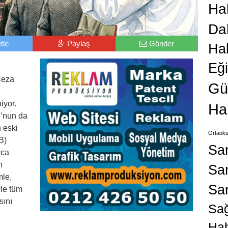
Hab
Da
tle
Paylaş
Gönder
Ha
Eğ
Ceza
Gü
iyor.
Ha
’nun da
 eski
Ortaoku
B)
Sa
rca
n
San
mle,
Sa
yle tüm
sını
Sağ
Hab