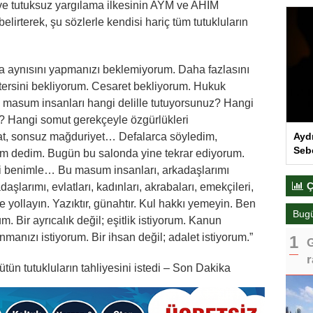
e tutuksuz yargılama ilkesinin AYM ve AHİM
belirterek, şu sözlerle kendisi hariç tüm tutukluların
sa aynısını yapmanızı beklemiyorum. Daha fazlasını
ersini bekliyorum. Cesaret bekliyorum. Hukuk
 masum insanları hangi delille tutuyorsunuz? Hangi
? Hangi somut gerekçeyle özgürlükleri
 ispat, sonsuz mağduriyet… Defalarca söyledim,
Ayd
Seb
ım dedim. Bugün bu salonda yine tekrar ediyorum.
rdi benimle… Bu masum insanları, arkadaşlarımı
Ç
şlarımı, evlatları, kadınları, akrabaları, emekçileri,
ine yollayın. Yazıktır, günahtır. Kul hakkı yemeyin. Ben
Bug
um. Bir ayrıcalık değil; eşitlik istiyorum. Kanun
manızı istiyorum. Bir ihsan değil; adalet istiyorum.”
G
r
ün tutukluların tahliyesini istedi – Son Dakika