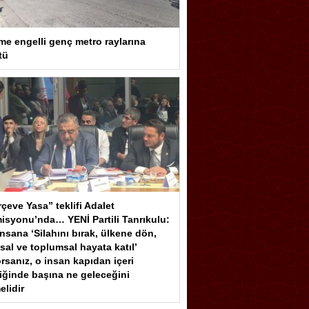
me engelli genç metro raylarına
tü
çeve Yasa” teklifi Adalet
isyonu’nda… YENİ Partili Tanrıkulu:
insana ‘Silahını bırak, ülkene dön,
sal ve toplumsal hayata katıl’
rsanız, o insan kapıdan içeri
iğinde başına ne geleceğini
elidir