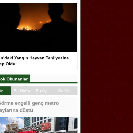
ın’daki Yangın Hayvan Tahliyesine
ep Oldu
ok Okunanlar
ün
Bu Hafta
Bu Ay
Bu Yıl
örme engelli genç metro
aylarına düştü