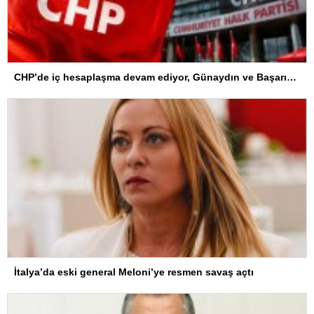
CHP’de iç hesaplaşma devam ediyor, Günaydın ve Başarır’ın odasındaki isimlikler kaldırıldı
İtalya’da eski general Meloni’ye resmen savaş açtı