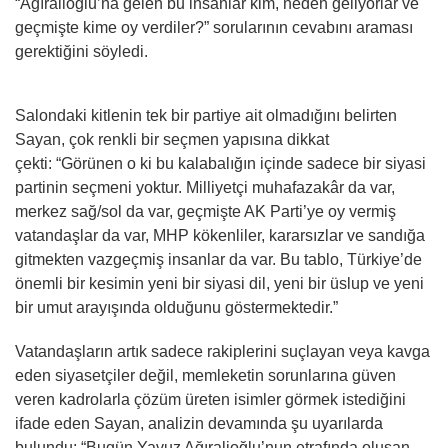
“Ağıralioğlu’na gelen bu insanlar kim, neden geliyorlar ve
geçmişte kime oy verdiler?” sorularının cevabını araması
gerektiğini söyledi.
Salondaki kitlenin tek bir partiye ait olmadığını belirten
Sayan, çok renkli bir seçmen yapısına dikkat
çekti: “Görünen o ki bu kalabalığın içinde sadece bir siyasi
partinin seçmeni yoktur. Milliyetçi muhafazakâr da var,
merkez sağ/sol da var, geçmişte AK Parti’ye oy vermiş
vatandaşlar da var, MHP kökenliler, kararsızlar ve sandığa
gitmekten vazgeçmiş insanlar da var. Bu tablo, Türkiye’de
önemli bir kesimin yeni bir siyasi dil, yeni bir üslup ve yeni
bir umut arayışında olduğunu göstermektedir.”
Vatandaşların artık sadece rakiplerini suçlayan veya kavga
eden siyasetçiler değil, memleketin sorunlarına güven
veren kadrolarla çözüm üreten isimler görmek istediğini
ifade eden Sayan, analizin devamında şu uyarılarda
bulundu: “Bugün Yavuz Ağıralioğlu’nun etrafında oluşan