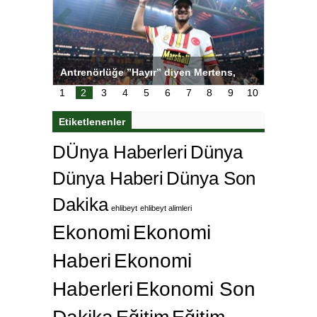
ı
Antrenörlüğe ”Hayır” diyen Mertens,
Salihli S
karar
Galatasaray’dan bakın ne istedi
1
2
3
4
5
6
7
8
9
10
Etiketlenenler
DÜnya Haberleri
Dünya
Dünya Haberi
Dünya Son
Dakika
ehlibeyt
ehlibeyt alimleri
Ekonomi
Ekonomi
Haberi
Ekonomi
Haberleri
Ekonomi Son