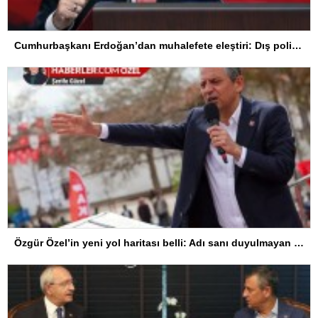
Cumhurbaşkanı Erdoğan’dan muhalefete eleştiri: Dış politikayı bırakın, gidin koltuk peşinde koşun
Özgür Özel’in yeni yol haritası belli: Adı sanı duyulmayan parti ile seçime girecek