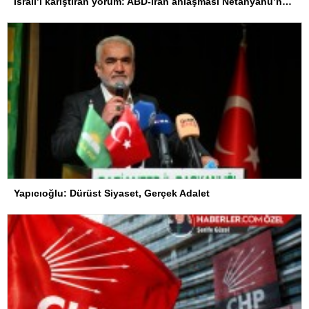
İsrail’i karıştıran yorum: ABD-İran anlaşması Netanyahu’nun yenilgisi anlamına geliyor
Yapıcıoğlu: Dürüst Siyaset, Gerçek Adalet