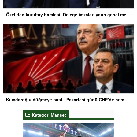
Özel’den kurultay hamlesi! Delege imzaları yarın genel merkeze teslim edilecek
Kılıçdaroğlu düğmeye bastı: Pazartesi günü CHP’de hem atama hem de görevden alma operasyonu başlıyor
Kategori Manşet