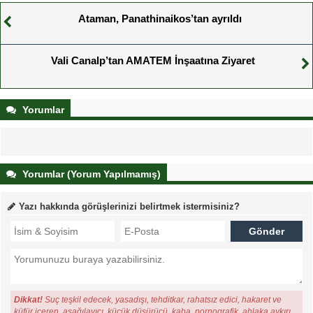
Ataman, Panathinaikos’tan ayrıldı
Vali Canalp’tan AMATEM İnşaatına Ziyaret
Yorumlar
Yorumlar (Yorum Yapılmamış)
Yazı hakkında görüşlerinizi belirtmek istermisiniz?
Dikkat!
Suç teşkil edecek, yasadışı, tehditkar, rahatsız edici, hakaret ve
küfür içeren, aşağılayıcı, küçük düşürücü, kaba, pornografik, ahlaka aykırı,