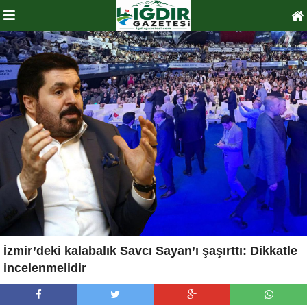
İzmir’deki kalabalık Savcı Sayan’ı şaşırttı: Dikkatle
incelenmelidir