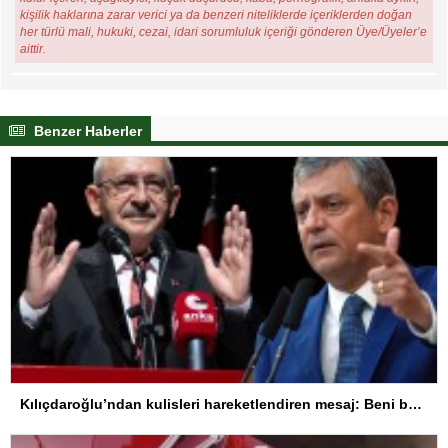
kişilik haklarına zarar verici ya da benzeri niteliklerde içeriklerden doğan
her türlü mali, hukuki, cezai, idari sorumluluk içeriği gönderen Üye/Üyeler’e
aittir.
Benzer Haberler
Kılıçdaroğlu’ndan kulisleri hareketlendiren mesaj: Beni bekleyin, sakın başka partiye gitmeyin