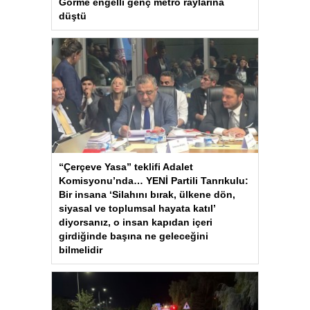
Görme engelli genç metro raylarına
düştü
“Çerçeve Yasa” teklifi Adalet
Komisyonu’nda… YENİ Partili Tanrıkulu:
Bir insana ‘Silahını bırak, ülkene dön,
siyasal ve toplumsal hayata katıl’
diyorsanız, o insan kapıdan içeri
girdiğinde başına ne geleceğini
bilmelidir