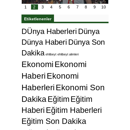
i
çok özl
1
2
3
4
5
6
7
8
9
10
Etiketlenenler
DÜnya Haberleri
Dünya
Dünya Haberi
Dünya Son
Dakika
ehlibeyt
ehlibeyt alimleri
Ekonomi
Ekonomi
Haberi
Ekonomi
Haberleri
Ekonomi Son
Dakika
Eğitim
Eğitim
Haberi
Eğitim Haberleri
Eğitim Son Dakika