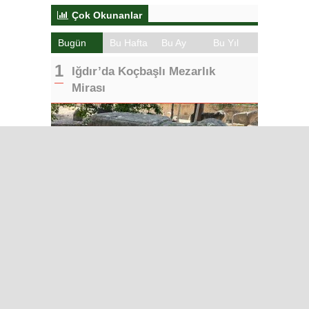
Çok Okunanlar
Bugün
Bu Hafta
Bu Ay
Bu Yıl
Iğdır’da Koçbaşlı Mezarlık
Mirası
Iğdır Gazetesi
Iğdır Haberi
Iğdır Haberleri
Iğdır Son Dakika
Iğdır Haber
Telif & Yasal Uyarı