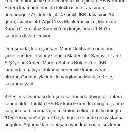
Tutuklu bulunan ve görevinden uzaklaştırılan İBB Başkanı
Ekrem İmamoğlu’nun da tutuklu isimler arasında
bulunduğu 77’si tutuklu, 414 sanıklı İBB davasının 34.
günü, İstanbul 40. Ağır Ceza Mahkemesince, Marmara
Kapalı Ceza İnfaz Kurumu’nun karşısındaki 1 No’lu
salonda devam ediyor.
Duruşmada, firari iş insanı Murat Gülibrahimoğlu’nun
şirketlerinden, “Güney Cebeci Madencilik Sanayi Ticaret
A.Ş.’ye ait Cebeci Maden Sahası Bölgesi’ne, İBB
tarafından hafriyat dökümü nedeniyle kamu zararı
oluştuğu” iddiasıyla tutuklu yargılanan Mustafa Keleş
savunma yaptı.
Keleş’in savunması duruşma salonunda duygusal anlara
sebep oldu. Tutuklu İBB Başkanı Ekrem İmamoğlu, çapraz
sorguda soru sormak için mikrofonu eline aldı. İmamoğlu
“Değerli oğlum” diyerek başladığı sözlerinde gözyaşlarına
boğuldu. Ağlamaktan konuşamayan İmamoğlu, sözlerini