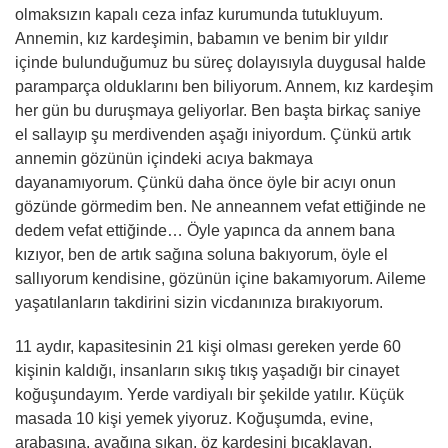
olmaksızın kapalı ceza infaz kurumunda tutukluyum.
Annemin, kız kardeşimin, babamın ve benim bir yıldır
içinde bulunduğumuz bu süreç dolayısıyla duygusal halde
paramparça olduklarını ben biliyorum. Annem, kız kardeşim
her gün bu duruşmaya geliyorlar. Ben başta birkaç saniye
el sallayıp şu merdivenden aşağı iniyordum. Çünkü artık
annemin gözünün içindeki acıya bakmaya
dayanamıyorum. Çünkü daha önce öyle bir acıyı onun
gözünde görmedim ben. Ne anneannem vefat ettiğinde ne
dedem vefat ettiğinde… Öyle yapınca da annem bana
kızıyor, ben de artık sağına soluna bakıyorum, öyle el
sallıyorum kendisine, gözünün içine bakamıyorum. Aileme
yaşatılanların takdirini sizin vicdanınıza bırakıyorum.
11 aydır, kapasitesinin 21 kişi olması gereken yerde 60
kişinin kaldığı, insanların sıkış tıkış yaşadığı bir cinayet
koğuşundayım. Yerde vardiyalı bir şekilde yatılır. Küçük
masada 10 kişi yemek yiyoruz. Koğuşumda, evine,
arabasına, ayağına sıkan, öz kardeşini bıçaklayan,