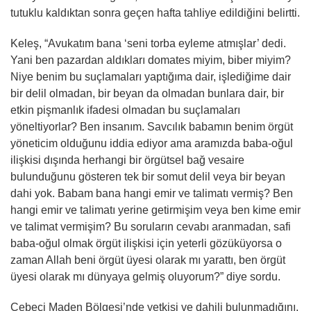
tutuklu kaldıktan sonra geçen hafta tahliye edildiğini belirtti.
Keleş, “Avukatım bana ‘seni torba eyleme atmışlar’ dedi.
Yani ben pazardan aldıkları domates miyim, biber miyim?
Niye benim bu suçlamaları yaptığıma dair, işlediğime dair
bir delil olmadan, bir beyan da olmadan bunlara dair, bir
etkin pişmanlık ifadesi olmadan bu suçlamaları
yöneltiyorlar? Ben insanım. Savcılık babamın benim örgüt
yöneticim olduğunu iddia ediyor ama aramızda baba-oğul
ilişkisi dışında herhangi bir örgütsel bağ vesaire
bulunduğunu gösteren tek bir somut delil veya bir beyan
dahi yok. Babam bana hangi emir ve talimatı vermiş? Ben
hangi emir ve talimatı yerine getirmişim veya ben kime emir
ve talimat vermişim? Bu soruların cevabı aranmadan, safi
baba-oğul olmak örgüt ilişkisi için yeterli gözüküyorsa o
zaman Allah beni örgüt üyesi olarak mı yarattı, ben örgüt
üyesi olarak mı dünyaya gelmiş oluyorum?” diye sordu.
Cebeci Maden Bölgesi’nde yetkisi ve dahili bulunmadığını,