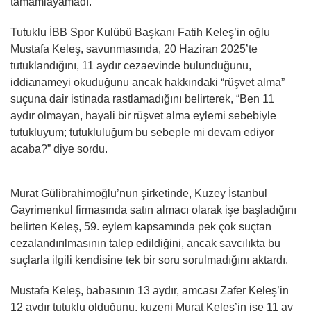
tamamlayamadı.
Tutuklu İBB Spor Kulübü Başkanı Fatih Keleş’in oğlu
Mustafa Keleş, savunmasında, 20 Haziran 2025’te
tutuklandığını, 11 aydır cezaevinde bulunduğunu,
iddianameyi okuduğunu ancak hakkındaki “rüşvet alma”
suçuna dair istinada rastlamadığını belirterek, “Ben 11
aydır olmayan, hayali bir rüşvet alma eylemi sebebiyle
tutukluyum; tutukluluğum bu sebeple mi devam ediyor
acaba?” diye sordu.
Murat Gülibrahimoğlu’nun şirketinde, Kuzey İstanbul
Gayrimenkul firmasında satın almacı olarak işe başladığını
belirten Keleş, 59. eylem kapsamında pek çok suçtan
cezalandırılmasının talep edildiğini, ancak savcılıkta bu
suçlarla ilgili kendisine tek bir soru sorulmadığını aktardı.
Mustafa Keleş, babasının 13 aydır, amcası Zafer Keleş’in
12 aydır tutuklu olduğunu, kuzeni Murat Keleş’in ise 11 ay