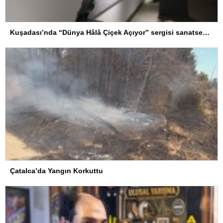
Kuşadası’nda “Dünya Hâlâ Çiçek Açıyor” sergisi sanatseverlerle buluşuyor
Çatalca’da Yangın Korkuttu