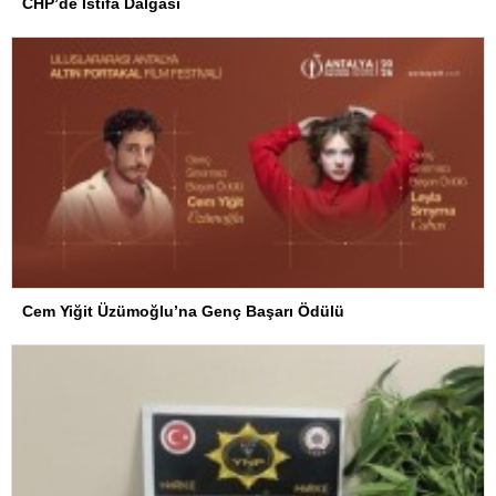
CHP’de İstifa Dalgası
Cem Yiğit Üzümoğlu’na Genç Başarı Ödülü