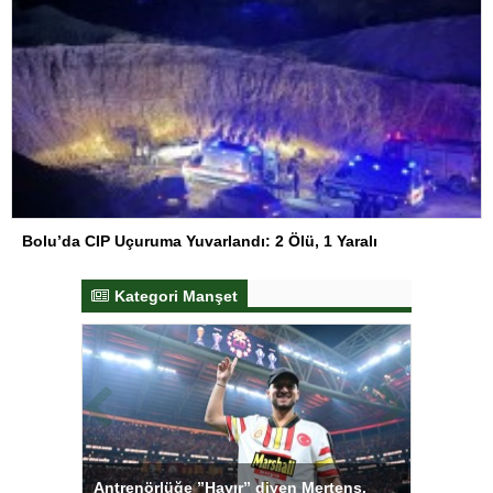
Bolu’da CIP Uçuruma Yuvarlandı: 2 Ölü, 1 Yaralı
Kategori Manşet
rtens,
Salihli Sporcuları Kuraş’ta Gururlandırdı
Torreira