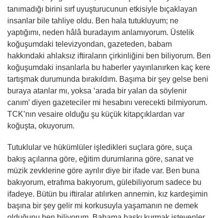
tanımadığı birini sırf uyuşturucunun etkisiyle bıçaklayan
insanlar bile tahliye oldu. Ben hala tutukluyum; ne
yaptığımı, neden hâlâ buradayım anlamıyorum. Üstelik
koğuşumdaki televizyondan, gazeteden, babam
hakkındaki ahlaksız iftiraların çirkinliğini ben biliyorum. Ben
koğuşumdaki insanlarla bu haberler yayınlanırken kaç kere
tartışmak durumunda bırakıldım. Başıma bir şey gelse beni
buraya atanlar mı, yoksa ‘arada bir yalan da söylenir
canım’ diyen gazeteciler mi hesabını verecekti bilmiyorum.
TCK’nın vesaire olduğu şu küçük kitapçıklardan var
koğuşta, okuyorum.
Tutuklular ve hükümlüler işledikleri suçlara göre, suça
bakış açılarına göre, eğitim durumlarına göre, sanat ve
müzik zevklerine göre ayrılır diye bir ifade var. Ben buna
bakıyorum, etrafıma bakıyorum, gülebiliyorum sadece bu
ifadeye. Bütün bu iftiralar atılırken annemin, kız kardeşimin
başına bir şey gelir mi korkusuyla yaşamanın ne demek
olduğunu ben biliyorum. Babama baskı kurmak isteyenler