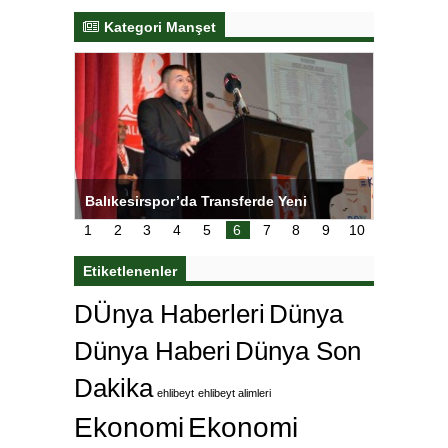
Kategori Manşet
NL’de
Balıkesirspor’da Transferde Yeni
Yeşilay’
Yaklaşım
1
2
3
4
5
6
7
8
9
10
Etiketlenenler
DÜnya Haberleri
Dünya
Dünya Haberi
Dünya Son
Dakika
ehlibeyt
ehlibeyt alimleri
Ekonomi
Ekonomi