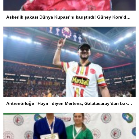
Askerlik şakası Dünya Kupası’nı karıştırdı! Güney Kore’den sert karar
Antrenörlüğe ”Hayır” diyen Mertens, Galatasaray’dan bakın ne istedi