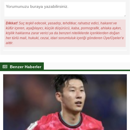
Dikkat!
Suç teşkil edecek, yasadışı, tehditkar, rahatsız edici, hakaret ve
küfür içeren, aşağılayıcı, küçük düşürücü, kaba, pornografik, ahlaka aykırı,
kişilik haklarına zarar verici ya da benzeri niteliklerde içeriklerden doğan
her türlü mali, hukuki, cezai, idari sorumluluk içeriği gönderen Üye/Üyeler’e
aittir.
Benzer Haberler