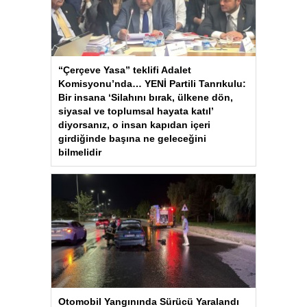
“Çerçeve Yasa” teklifi Adalet
Komisyonu’nda… YENİ Partili Tanrıkulu:
Bir insana ‘Silahını bırak, ülkene dön,
siyasal ve toplumsal hayata katıl’
diyorsanız, o insan kapıdan içeri
girdiğinde başına ne geleceğini
bilmelidir
Otomobil Yangınında Sürücü Yaralandı