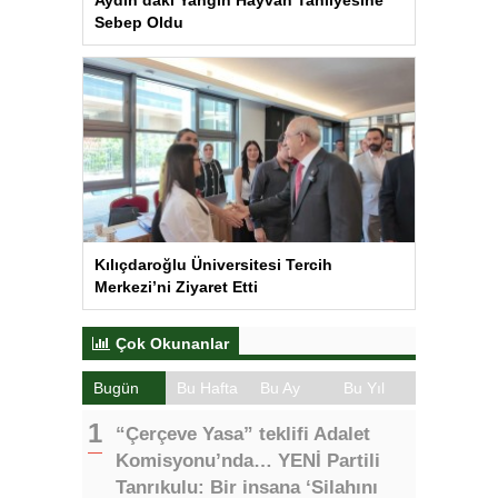
Sebep Oldu
Kılıçdaroğlu Üniversitesi Tercih
Merkezi’ni Ziyaret Etti
Çok Okunanlar
Bugün
Bu Hafta
Bu Ay
Bu Yıl
“Çerçeve Yasa” teklifi Adalet
Komisyonu’nda… YENİ Partili
Tanrıkulu: Bir insana ‘Silahını