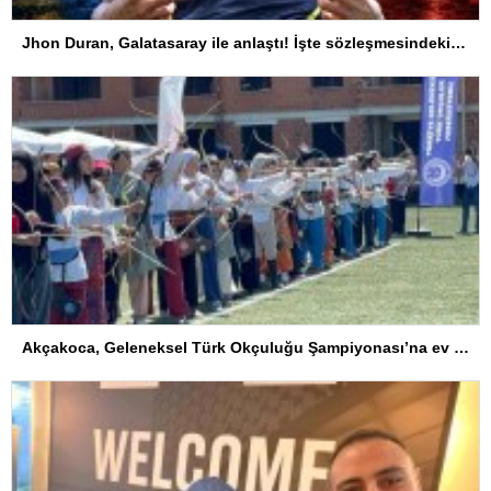
Jhon Duran, Galatasaray ile anlaştı! İşte sözleşmesindeki özel madde
Akçakoca, Geleneksel Türk Okçuluğu Şampiyonası’na ev sahipliği yapıyor