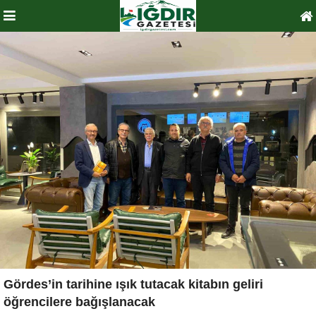
Gördes’in tarihine ışık tutacak kitabın geliri
öğrencilere bağışlanacak