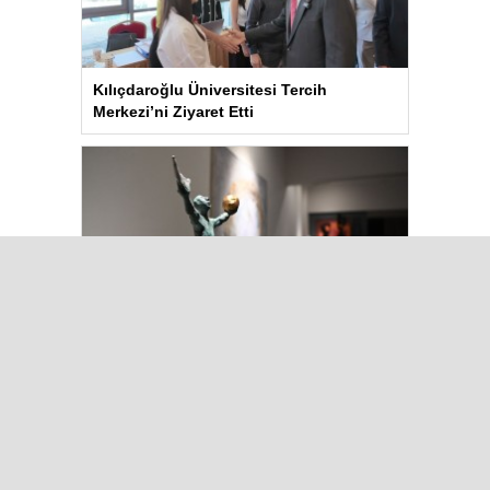
Kılıçdaroğlu Üniversitesi Tercih
Merkezi’ni Ziyaret Etti
Kuşadası’nda “Dünya Hâlâ Çiçek
Açıyor” sergisi sanatseverlerle
buluşuyor
Çok Okunanlar