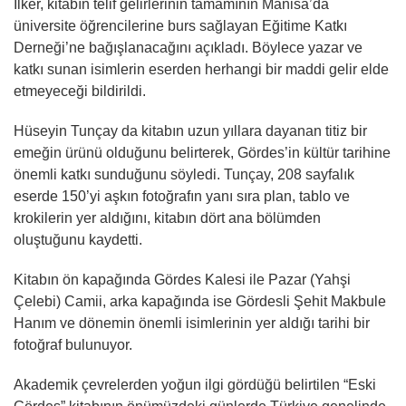
İlker, kitabın telif gelirlerinin tamamının Manisa’da
üniversite öğrencilerine burs sağlayan Eğitime Katkı
Derneği’ne bağışlanacağını açıkladı. Böylece yazar ve
katkı sunan isimlerin eserden herhangi bir maddi gelir elde
etmeyeceği bildirildi.
Hüseyin Tunçay da kitabın uzun yıllara dayanan titiz bir
emeğin ürünü olduğunu belirterek, Gördes’in kültür tarihine
önemli katkı sunduğunu söyledi. Tunçay, 208 sayfalık
eserde 150’yi aşkın fotoğrafın yanı sıra plan, tablo ve
krokilerin yer aldığını, kitabın dört ana bölümden
oluştuğunu kaydetti.
Kitabın ön kapağında Gördes Kalesi ile Pazar (Yahşi
Çelebi) Camii, arka kapağında ise Gördesli Şehit Makbule
Hanım ve dönemin önemli isimlerinin yer aldığı tarihi bir
fotoğraf bulunuyor.
Akademik çevrelerden yoğun ilgi gördüğü belirtilen “Eski