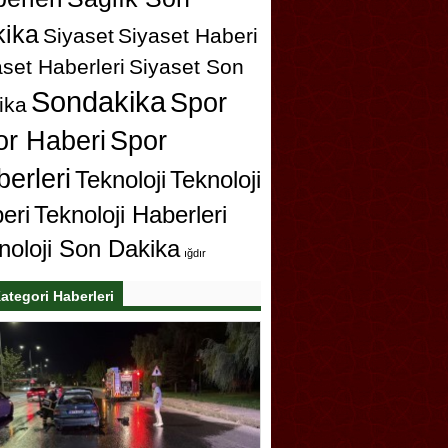
ika
Siyaset
Siyaset Haberi
set Haberleri
Siyaset Son
Sondakika
Spor
ika
or Haberi
Spor
erleri
Teknoloji
Teknoloji
eri
Teknoloji Haberleri
noloji Son Dakika
ığdır
ategori Haberleri