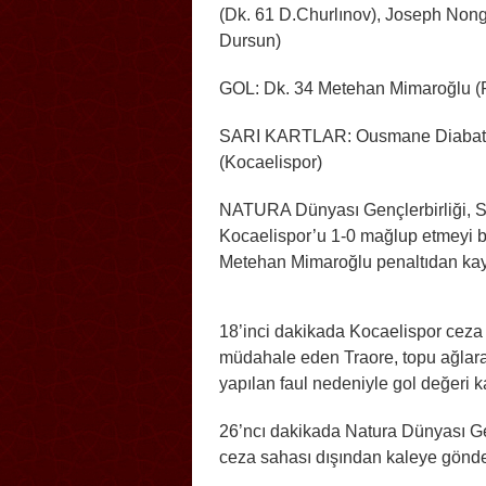
(Dk. 61 D.Churlınov), Joseph Nong
Dursun)
GOL: Dk. 34 Metehan Mimaroğlu (Pe
SARI KARTLAR: Ousmane Diabate (N
(Kocaelispor)
NATURA Dünyası Gençlerbirliği, Süp
Kocaelispor’u 1-0 mağlup etmeyi b
Metehan Mimaroğlu penaltıdan kayd
18’inci dakikada Kocaelispor ceza 
müdahale eden Traore, topu ağlara
yapılan faul nedeniyle gol değeri 
26’ncı dakikada Natura Dünyası Ge
ceza sahası dışından kaleye gönderd