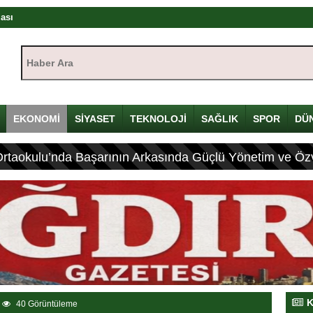
rası
ıştayı Iğdır’da başlıyor
Haber Ara:
mü
yı
çin Davulunu Kırdı
EKONOMİ
SİYASET
TEKNOLOJİ
SAĞLIK
SPOR
DÜ
Ortaokulu’nda Başarının Arkasında Güçlü Yönetim ve Özv
eleneksel Mirası
ası: 4 Yaralı
K
40 Görüntüleme