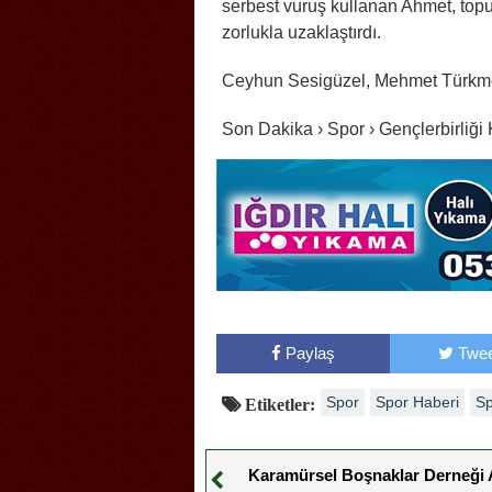
serbest vuruş kullanan Ahmet, top
zorlukla uzaklaştırdı.
Ceyhun Sesigüzel, Mehmet Türkmen
Son Dakika › Spor › Gençlerbirliği
Paylaş
Twee
Spor
Spor Haberi
Sp
Etiketler:
Karamürsel Boşnaklar Derneği A