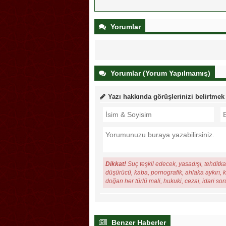
Yorumlar
Yorumlar (Yorum Yapılmamış)
Yazı hakkında görüşlerinizi belirtmek
Dikkat!
Suç teşkil edecek, yasadışı, tehditkar
düşürücü, kaba, pornografik, ahlaka aykırı, ki
doğan her türlü mali, hukuki, cezai, idari so
Benzer Haberler