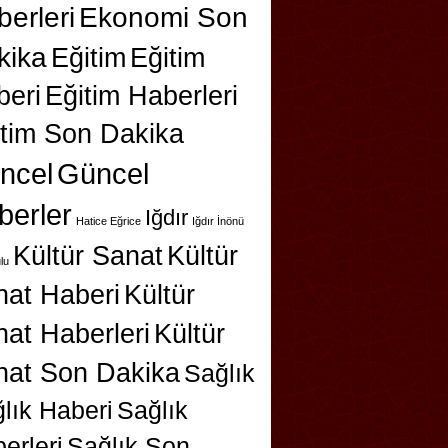
erleri
Ekonomi Son
kika
Eğitim
Eğitim
beri
Eğitim Haberleri
itim Son Dakika
ncel
Güncel
berler
Iğdır
Hatice Eğrice
Iğdır İnönü
Kültür Sanat
Kültür
lu
nat Haberi
Kültür
at Haberleri
Kültür
nat Son Dakika
Sağlık
lık Haberi
Sağlık
erleri
Sağlık Son