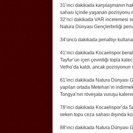
31’inci dakikada karşılaşmanın ha
sahası içinde yaşanan pozisyonu 
32’nci dakikada VAR incelemesi son
Natura Dünyası Gençlerbirliği pena
34’üncü dakikada penaltıyı kullana
41’inci dakikada Kocaelispor berab
Tayfur’un içeri çevirdiği topla kale
Velho’da kaldı, ancak pozisyonun s
61’inci dakikada Natura Dünyası Ge
yapılan ortada Metehan’ın indirme
Tongya’nın röveşata vuruşu kalenin
78’inci dakikada Kocaelispor’da S
seken topu ceza sahası dışında kon
88’inci dakikada Natura Dünyası G