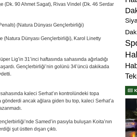
e (Dk. 90 Ahmet Sagat), Rivas Vindel (Dk. 46 Serdar
Dak
Siya
naltı) (Natura Dünyası Gençlerbirliği)
Dak
atura Dünyası Gençlerbirliği), Karol Linetty
Sp
Hab
er Lig’in 31’inci haftasında sahasında ağırladığı
Hab
aşardı. Gençlerbirliği’nin golünü 34’üncü dakikada
etti.
Tek
K
sahasında kaleci Serhat’ın kontrolündeki topa
 gönderdi ancak ağlara giden bu top, kaleci Serhat’a
kazanmadı.
nçlerbirliği’nde Samed’in pasıyla buluşan Koita’nın
iği şut üstten dışarı çıktı.