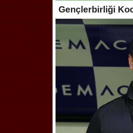
Gençlerbirliği Ko
koca, Geleneksel Türk Okçuluğu
Askerlik şakası Dünya Kup
iyonası’na ev sahipliği yapıyor
karıştırdı! Güney Kore’den