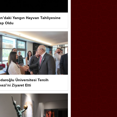
ın’daki Yangın Hayvan Tahliyesine
ep Oldu
çdaroğlu Üniversitesi Tercih
ezi’ni Ziyaret Etti