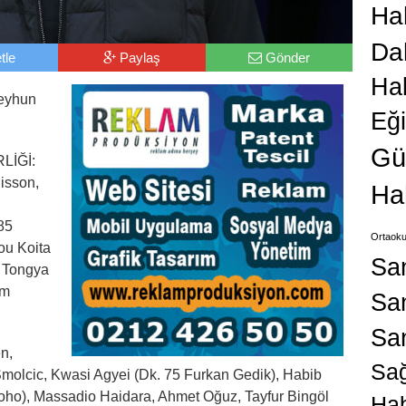
Hab
Da
tle
Paylaş
Gönder
Ha
eyhun
Eğ
Gü
LİĞİ:
isson,
Ha
85
Ortaoku
ou Koita
Sa
, Tongya
im
San
Sa
n,
Sağ
Smolcic, Kwasi Agyei (Dk. 75 Furkan Gedik), Habib
ssoho), Massadio Haidara, Ahmet Oğuz, Tayfur Bingöl
Hab