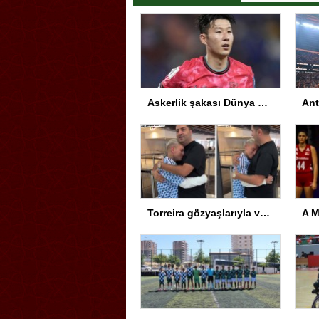
Askerlik şakası Dünya Kupası’nı karıştırdı! Güney Kore’den sert karar
Torreira gözyaşlarıyla veda etti: Seni çok özleyeceğim