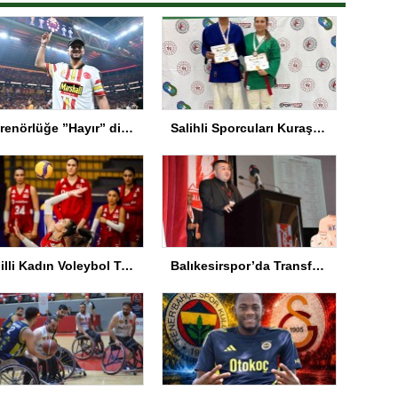
Antrenörlüğe ”Hayır” diyen Mertens, Galatasaray’dan bakın ne istedi
Salihli Sporcuları Kuraş’ta Gururlandırdı
A Milli Kadın Voleybol Takımı VNL’de Ankara’da
Balıkesirspor’da Transferde Yeni Yaklaşım