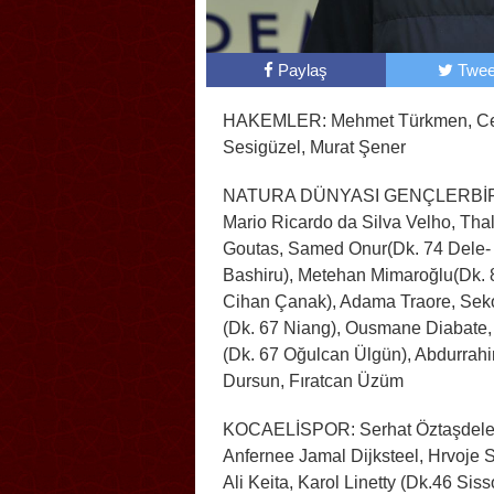
Paylaş
Twee
HAKEMLER: Mehmet Türkmen, C
Sesigüzel, Murat Şener
NATURA DÜNYASI GENÇLERBİR
Mario Ricardo da Silva Velho, Thal
Goutas, Samed Onur(Dk. 74 Dele-
Bashiru), Metehan Mimaroğlu(Dk. 
Cihan Çanak), Adama Traore, Sek
(Dk. 67 Niang), Ousmane Diabate
(Dk. 67 Oğulcan Ülgün), Abdurrah
Dursun, Fıratcan Üzüm
KOCAELİSPOR: Serhat Öztaşdele
Anfernee Jamal Dijksteel, Hrvoje 
Ali Keita, Karol Linetty (Dk.46 Si