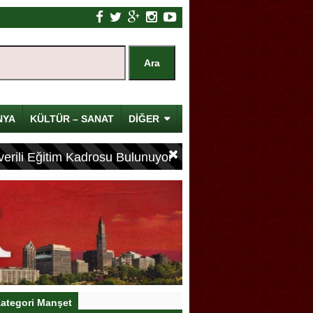
NYA
KÜLTÜR – SANAT
DİĞER
erili Eğitim Kadrosu Bulunuyor
ategori Manşet