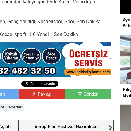
u doğrudan kaleye gönderdi. Kaleci Velho topu
Ayd
, Gençlerbirliği, Kocaelispor, Spor, Son Dakika
Seb
 Kocaelispor’u 1-0 Yendi – Son Dakika
Kılı
tle
Paylaş
Gönder
Merk
or Haberleri
çıldı
Sinop Film Festivali Hazırlıkları