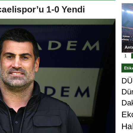
caelispor’u 1-0 Yendi
ası’nı
Antrenörlüğe ”Hayır” diyen Mertens,
Sal
 sert karar
Galatasaray’dan bakın ne istedi
1
Etik
DÜn
Dü
Da
Ek
Ha