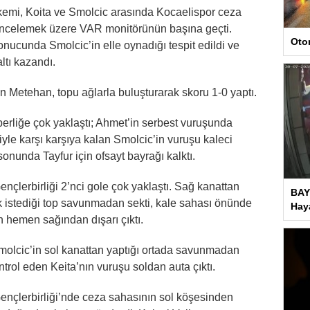
kemi, Koita ve Smolcic arasında Kocaelispor ceza
incelemek üzere VAR monitörünün başına geçti.
Oto
ucunda Smolcic’in elle oynadığı tespit edildi ve
ltı kazandı.
n Metehan, topu ağlarla buluşturarak skoru 1-0 yaptı.
erliğe çok yaklaştı; Ahmet’in serbest vuruşunda
ciyle karşı karşıya kalan Smolcic’in vuruşu kaleci
onunda Tayfur için ofsayt bayrağı kalktı.
nçlerbirliği 2’nci gole çok yaklaştı. Sağ kanattan
BAY
k istediği top savunmadan sekti, kale sahası önünde
Haya
 hemen sağından dışarı çıktı.
molcic’in sol kanattan yaptığı ortada savunmadan
trol eden Keita’nın vuruşu soldan auta çıktı.
ençlerbirliği’nde ceza sahasının sol köşesinden