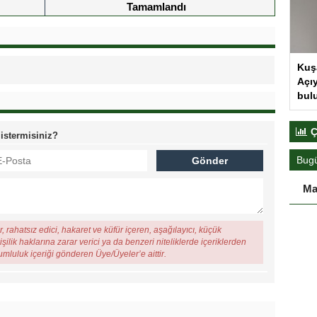
Tamamlandı
Kuş
Açıy
bul
Ç
 istermisiniz?
Bug
Ma
, rahatsız edici, hakaret ve küfür içeren, aşağılayıcı, küçük
şilik haklarına zarar verici ya da benzeri niteliklerde içeriklerden
rumluluk içeriği gönderen Üye/Üyeler’e aittir.