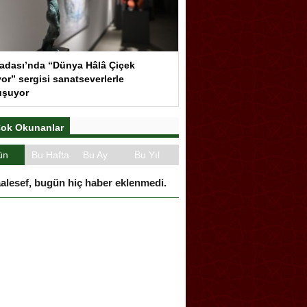
adası’nda “Dünya Hâlâ Çiçek
or” sergisi sanatseverlerle
uşuyor
ok Okunanlar
ün
Bu Hafta
Bu Ay
Bu Yıl
alesef, bugün hiç haber eklenmedi.