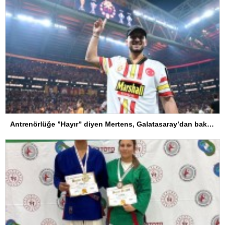
Antrenörlüğe ”Hayır” diyen Mertens, Galatasaray’dan bakın ne istedi