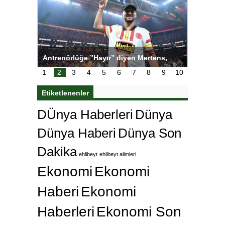
rtens,
Salihli Sporcuları Kuraş’ta Gururlandırdı
Torreira
i
çok özl
1
2
3
4
5
6
7
8
9
10
Etiketlenenler
DÜnya Haberleri
Dünya
Dünya Haberi
Dünya Son
Dakika
ehlibeyt
ehlibeyt alimleri
Ekonomi
Ekonomi
Haberi
Ekonomi
Haberleri
Ekonomi Son