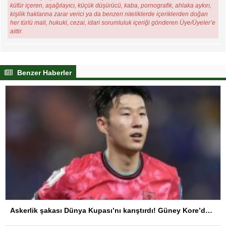
küfür içeren, aşağılayıcı, küçük düşürücü, kaba, pornografik, ahlaka aykırı,
kişilik haklarına zarar verici ya da benzeri niteliklerde içeriklerden doğan
her türlü mali, hukuki, cezai, idari sorumluluk içeriği gönderen Üye/Üyeler’e
aittir.
Benzer Haberler
Askerlik şakası Dünya Kupası’nı karıştırdı! Güney Kore’den sert karar