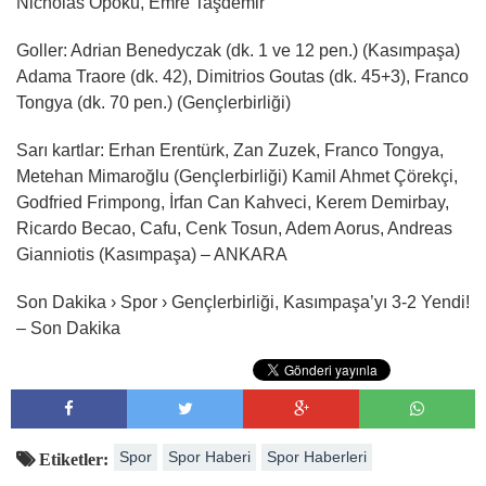
Nicholas Opoku, Emre Taşdemir
Goller: Adrian Benedyczak (dk. 1 ve 12 pen.) (Kasımpaşa)
Adama Traore (dk. 42), Dimitrios Goutas (dk. 45+3), Franco
Tongya (dk. 70 pen.) (Gençlerbirliği)
Sarı kartlar: Erhan Erentürk, Zan Zuzek, Franco Tongya,
Metehan Mimaroğlu (Gençlerbirliği) Kamil Ahmet Çörekçi,
Godfried Frimpong, İrfan Can Kahveci, Kerem Demirbay,
Ricardo Becao, Cafu, Cenk Tosun, Adem Aorus, Andreas
Gianniotis (Kasımpaşa) – ANKARA
Son Dakika › Spor › Gençlerbirliği, Kasımpaşa’yı 3-2 Yendi!
– Son Dakika
Spor
Spor Haberi
Spor Haberleri
Etiketler: