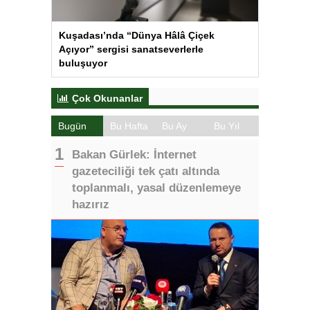
Kuşadası’nda “Dünya Hâlâ Çiçek
Açıyor” sergisi sanatseverlerle
buluşuyor
Çok Okunanlar
Bugün
Bu Hafta
Bu Ay
Bu Yıl
Bakan Gürlek: İnternet
gazeteciliği tek çatı altında
toplanmalı, yasal düzenlemeye
hazırız