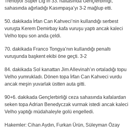
Trendyol Süper Lig’in 33. haftasında Gençlerbirliği,
sahasında ağırladığı Kasımpaşa’yı 3-2 mağlup etti.
50. dakikada İrfan Can Kahveci’nin kullandığı serbest
vuruşta Kerem Demirbay kafa vuruşu yaptı ancak kaleci
Velho topu son anda çeldi.
70. dakikada Franco Tongya’nın kullandığı penaltı
vuruşunda başkent ekibi öne geçti. 3-2
84. dakikada Sol kanattan Jim Allevinah’ın ortaladığı topu
Velho yumrukladı. Dönen topa İrfan Can Kahveci vurdu
ancak meşin yuvarlak üstten auta gitti.
90+6. dakikada Gençlerbirliği ceza sahasında kafalardan
seken topa Adrian Benedyczak vurmak istedi ancak kaleci
Velho yaptığı müdahaleyle golü engelledi.
Hakemler: Cihan Aydın, Furkan Ürün, Süleyman Özay