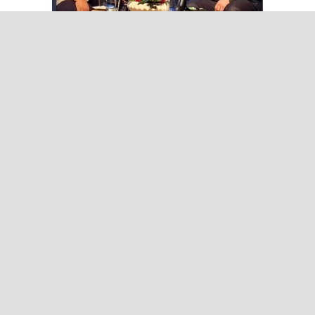
TİGAD’ın 13. Dijital Medya
Çalıştayı Iğdır’da başladı
Bakan Gürlek: Terörsüz Türkiye
süreci tamamlanmak üzere
Yapay zeka telifleri ve yıllar
sonra çözülen cinayetler: Ekrem
Teymur sordu, Bakan Gürlek
yanıtladı
Bakan Gürlek duyurdu: Sosyal
medya düzenlemesi geliyor
Iğdır Gazetesi
Iğdır Haberi
Iğdır Haberleri