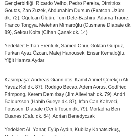
Gençlerbirliği: Ricardo Velho, Pedro Pereira, Dimitrios
Goutas, Zan Zuzek, Abdurrahim Dursun (Fıratcan Üzüm
dk. 72), Oğulcan Ülgün, Tom Dele-Bashiru, Adama Traore,
Franco Tongya, Metehan Mimaroğlu (Ousmane Diabate dk.
89), Sekou Koita (Cihan Çanak dk. 14)
Yedekler: Erhan Erentürk, Samed Onur, Göktan Gürpüz,
Furkan Ayaz Özcan, Matej Hanousek, Ensar Kemaloğlu,
Yiğit Hamza Aydar
Kasımpaşa: Andreas Gianniotis, Kamil Ahmet Çörekçi (Ali
Yavuz Kol dk. 87), Rodrigo Becao, Adem Aorus, Godfried
Frimpong, Kerem Demirbay (Jim Allevinah dk. 79), Andri
Baldursson (Habib Gueye dk. 87), İrfan Can Kahveci,
Fousseni Diabate (Cenk Tosun dk. 79), Mortadha Ben
Ouanes (Cafu dk. 64), Adrian Benedyczak
Yedekler: Ali Yanar, Eyüp Aydın, Kubilay Kanatsızkuş,