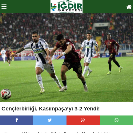
Gençlerbirliği, Kasımpaşa’yı 3-2 Yendi!