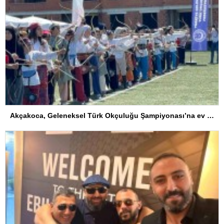
Akçakoca, Geleneksel Türk Okçuluğu Şampiyonası’na ev sahipliği yapıyor