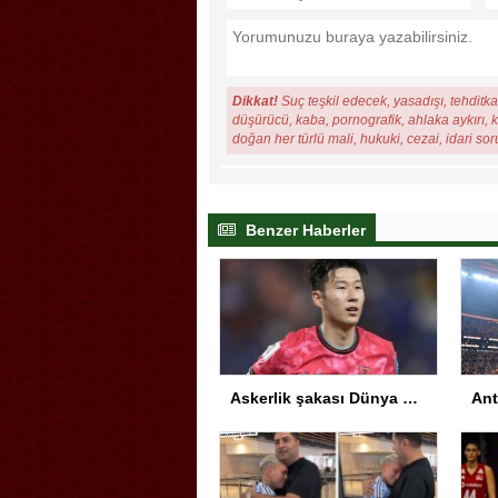
Dikkat!
Suç teşkil edecek, yasadışı, tehditkar
düşürücü, kaba, pornografik, ahlaka aykırı, ki
doğan her türlü mali, hukuki, cezai, idari so
Benzer Haberler
Askerlik şakası Dünya Kupası’nı karıştırdı! Güney Kore’den sert karar