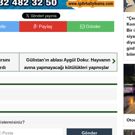
“Çer
Kom
tle
Paylaş
Gönder
Bir 
siya
diyo
gird
bilm
rsını
Gülistan’ın ablası Aygül Doku: Hayvanın
rdı
avına yapmayacağı kötülükleri yapmışlar
Oto
 istermisiniz?