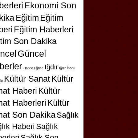
erleri
Ekonomi Son
kika
Eğitim
Eğitim
beri
Eğitim Haberleri
itim Son Dakika
ncel
Güncel
berler
Iğdır
Hatice Eğrice
Iğdır İnönü
Kültür Sanat
Kültür
lu
nat Haberi
Kültür
at Haberleri
Kültür
nat Son Dakika
Sağlık
lık Haberi
Sağlık
erleri
Sağlık Son