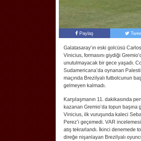
Paylaş
Twee
Galatasaray’ın eski golcüsü Carlo
Vinicius, formasını giydiği Gremio’
unutulmayacak bir gece yaşadı. C
Sudamericana’da oynanan Palest
maçında Brezilyalı futbolcunun ba
gelmeyen kalmadı.
Karşılaşmanın 11. dakikasında pen
kazanan Gremio’da topun başına 
Vinicius, ilk vuruşunda kaleci Seb
Perez’i geçemedi. VAR incelemesi
atış tekrarlandı. İkinci denemede t
direğe nişanlayan Brezilyalı oyun