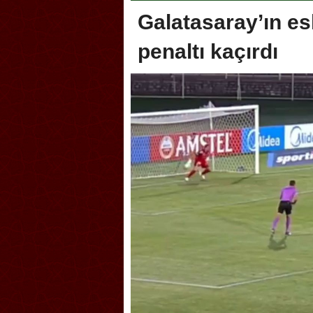
Galatasaray’ın esk
penaltı kaçırdı
oca, Geleneksel Türk Okçuluğu
Askerlik şakası Dünya Kup
yonası’na ev sahipliği yapıyor
karıştırdı! Güney Kore’den 