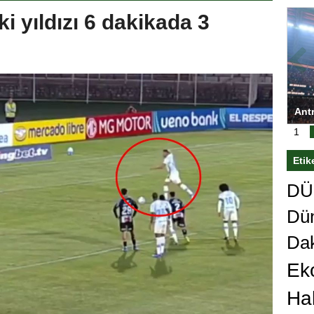
i yıldızı 6 dakikada 3
ası’nı
Antrenörlüğe ”Hayır” diyen Mertens,
Sali
sert karar
Galatasaray’dan bakın ne istedi
1
Etik
DÜn
Dü
Da
Ek
Ha