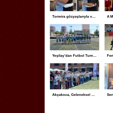
Torreira gözyaşlarıyla veda etti: Seni çok özleyeceğim
Yeşilay’dan Futbol Turnuvası
Akçakoca, Geleneksel Türk Okçuluğu Şampiyonası’na ev sahipliği yapıyor