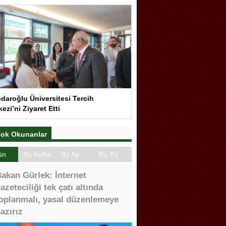
çdaroğlu Üniversitesi Tercih
ezi’ni Ziyaret Etti
ok Okunanlar
ün
Bu Hafta
Bu Ay
Bu Yıl
akan Gürlek: İnternet
azeteciliği tek çatı altında
oplanmalı, yasal düzenlemeye
azırız