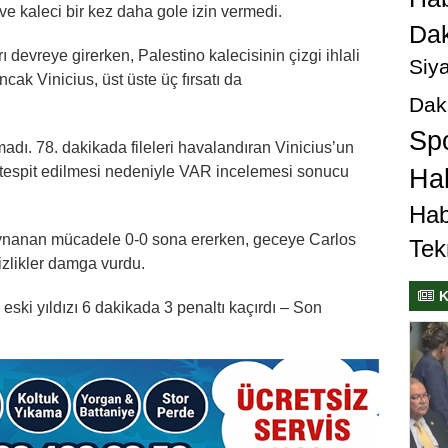
e kaleci bir kez daha gole izin vermedi.
Dak
 devreye girerken, Palestino kalecisinin çizgi ihlali
Siya
ncak Vinicius, üst üste üç fırsatı da
Dak
Sp
lmadı. 78. dakikada fileleri havalandıran Vinicius’un
 tespit edilmesi nedeniyle VAR incelemesi sonucu
Hab
Hab
oynanan mücadele 0-0 sona ererken, geceye Carlos
Tek
sizlikler damga vurdu.
K
eski yıldızı 6 dakikada 3 penaltı kaçırdı – Son