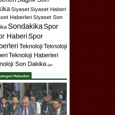
ika
Siyaset
Siyaset Haberi
set Haberleri
Siyaset Son
Sondakika
Spor
ika
or Haberi
Spor
erleri
Teknoloji
Teknoloji
eri
Teknoloji Haberleri
noloji Son Dakika
ığdır
ategori Haberleri