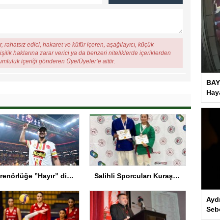
, rahatsız edici, hakaret ve küfür içeren, aşağılayıcı, küçük
şilik haklarına zarar verici ya da benzeri niteliklerde içeriklerden
rumluluk içeriği gönderen Üye/Üyeler’e aittir.
BAY
Haya
Antrenörlüğe ”Hayır” diyen Mertens, Galatasaray’dan bakın ne istedi
Salihli Sporcuları Kuraş’ta Gururlandırdı
Ayd
Seb