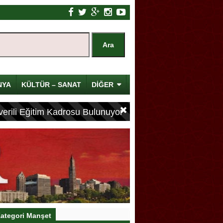
NYA
KÜLTÜR – SANAT
DİĞER
erili Eğitim Kadrosu Bulunuyor
ategori Manşet