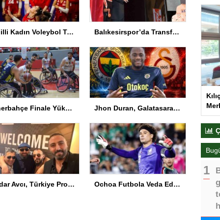
A Milli Kadın Voleybol Takımı VNL’de Ankara’da
Balıkesirspor’da Transferde Yeni Yaklaşım
Kılı
Merk
Fenerbahçe Finale Yükseldi
Jhon Duran, Galatasaray ile anlaştı! İşte sözleşmesindeki özel madde
Ç
Bug
B
g
Serdar Avcı, Türkiye Profesyonel Boks Komisyonu Başkanı Seçildi
Ochoa Futbola Veda Ediyor
t
h