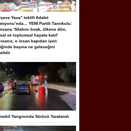
çeve Yasa” teklifi Adalet
isyonu’nda… YENİ Partili Tanrıkulu:
insana ‘Silahını bırak, ülkene dön,
sal ve toplumsal hayata katıl’
rsanız, o insan kapıdan içeri
iğinde başına ne geleceğini
elidir
mobil Yangınında Sürücü Yaralandı