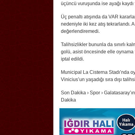
üçüncü vuruşunda ise ayağı kaydı v
Üç penaltı atışında da VAR kararları
nedeniyle iki kez atış tekrarlandı. A
değerlendiremedi.
Talihsizlikler bununla da sınırlı ka
golü, asist öncesinde elle oynama
iptal edildi.
Municipal La Cisterna Stadı’nda 
Vinicius’un yaşadığı sıra dışı talih
Son Dakika › Spor › Galatasaray’ın 
Dakika