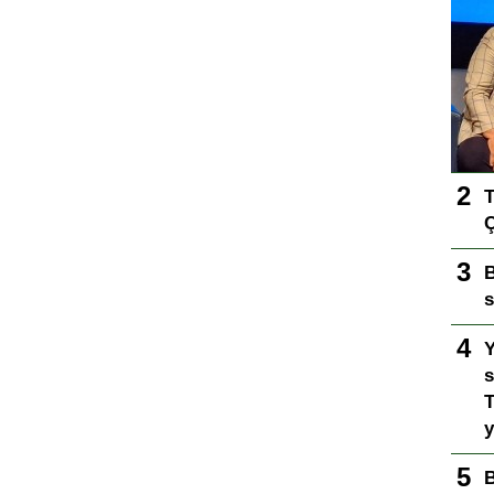
T
Ç
B
s
Y
s
T
y
B