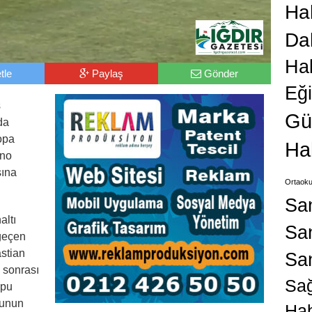
Hab
Da
Ha
tle
Paylaş
Gönder
Eğ
s
Gü
da
opa
Ha
ino
şına
Ortaoku
Sa
altı
San
geçen
astian
Sa
 sonrası
Sağ
opu
cunun
Hab