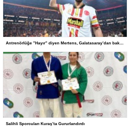
Antrenörlüğe ”Hayır” diyen Mertens, Galatasaray’dan bakın ne istedi
Salihli Sporcuları Kuraş’ta Gururlandırdı