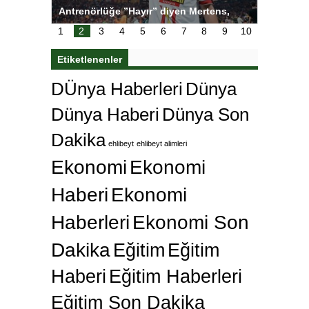
ı
Antrenörlüğe ”Hayır” diyen Mertens,
Salihli S
karar
Galatasaray’dan bakın ne istedi
1
2
3
4
5
6
7
8
9
10
Etiketlenenler
DÜnya Haberleri
Dünya
Dünya Haberi
Dünya Son
Dakika
ehlibeyt
ehlibeyt alimleri
Ekonomi
Ekonomi
Haberi
Ekonomi
Haberleri
Ekonomi Son
Dakika
Eğitim
Eğitim
Haberi
Eğitim Haberleri
Eğitim Son Dakika