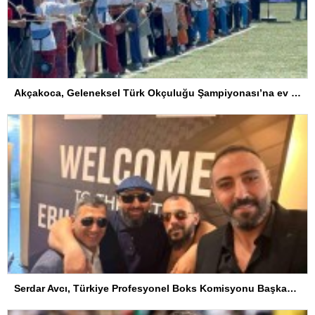
Akçakoca, Geleneksel Türk Okçuluğu Şampiyonası’na ev sahipliği yapıyor
Serdar Avcı, Türkiye Profesyonel Boks Komisyonu Başkanı Seçildi