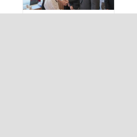
Kılıçdaroğlu Üniversitesi Tercih
Merkezi’ni Ziyaret Etti
Çok Okunanlar
Bugün
Bu Hafta
Bu Ay
Bu Yıl
“Çerçeve Yasa” teklifi Adalet
Komisyonu’nda… YENİ Partili
Tanrıkulu: Bir insana ‘Silahını
bırak, ülkene dön, siyasal ve
toplumsal hayata katıl’
diyorsanız, o insan kapıdan içeri
girdiğinde başına ne geleceğini
bilmelidir