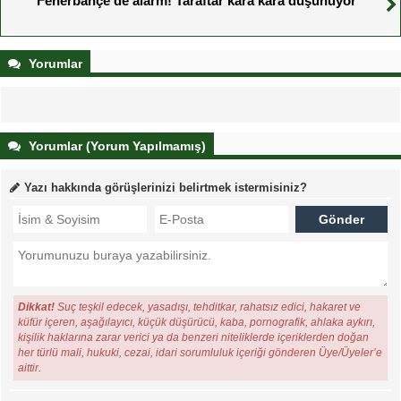
Fenerbahçe’de alarm! Taraftar kara kara düşünüyor
Yorumlar
Yorumlar (Yorum Yapılmamış)
Yazı hakkında görüşlerinizi belirtmek istermisiniz?
Dikkat!
Suç teşkil edecek, yasadışı, tehditkar, rahatsız edici, hakaret ve
küfür içeren, aşağılayıcı, küçük düşürücü, kaba, pornografik, ahlaka aykırı,
kişilik haklarına zarar verici ya da benzeri niteliklerde içeriklerden doğan
her türlü mali, hukuki, cezai, idari sorumluluk içeriği gönderen Üye/Üyeler’e
aittir.