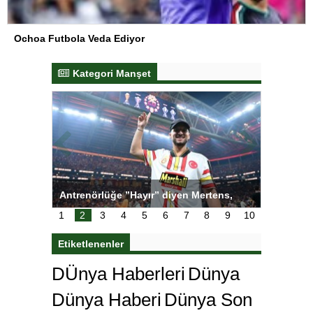
Ochoa Futbola Veda Ediyor
Kategori Manşet
ı
Antrenörlüğe ”Hayır” diyen Mertens,
Salihli S
karar
Galatasaray’dan bakın ne istedi
1
2
3
4
5
6
7
8
9
10
Etiketlenenler
DÜnya Haberleri
Dünya
Dünya Haberi
Dünya Son