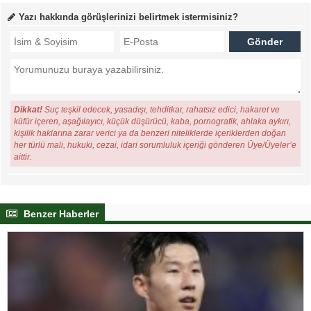
Yazı hakkında görüşlerinizi belirtmek istermisiniz?
Dikkat!
Suç teşkil edecek, yasadışı, tehditkar, rahatsız edici, hakaret ve
küfür içeren, aşağılayıcı, küçük düşürücü, kaba, pornografik, ahlaka aykırı,
kişilik haklarına zarar verici ya da benzeri niteliklerde içeriklerden doğan
her türlü mali, hukuki, cezai, idari sorumluluk içeriği gönderen Üye/Üyeler’e
aittir.
Benzer Haberler