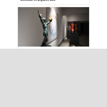
Kuşadası’nda “Dünya Hâlâ Çiçek
Açıyor” sergisi sanatseverlerle
buluşuyor
Çok Okunanlar
Bugün
Bu Hafta
Bu Ay
Bu Yıl
Iğdır’da Koçbaşlı Mezarlık
Mirası