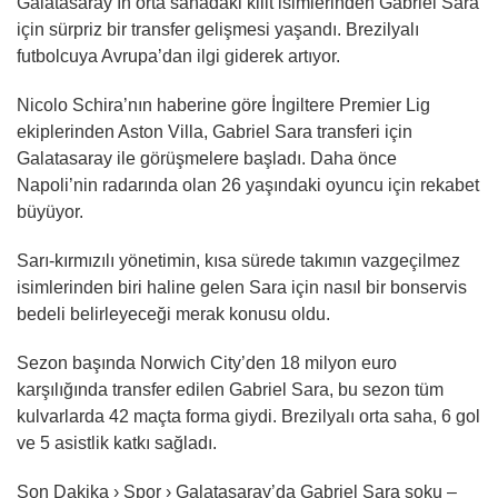
Galatasaray’ın orta sahadaki kilit isimlerinden Gabriel Sara
için sürpriz bir transfer gelişmesi yaşandı. Brezilyalı
futbolcuya Avrupa’dan ilgi giderek artıyor.
Nicolo Schira’nın haberine göre İngiltere Premier Lig
ekiplerinden Aston Villa, Gabriel Sara transferi için
Galatasaray ile görüşmelere başladı. Daha önce
Napoli’nin radarında olan 26 yaşındaki oyuncu için rekabet
büyüyor.
Sarı-kırmızılı yönetimin, kısa sürede takımın vazgeçilmez
isimlerinden biri haline gelen Sara için nasıl bir bonservis
bedeli belirleyeceği merak konusu oldu.
Sezon başında Norwich City’den 18 milyon euro
karşılığında transfer edilen Gabriel Sara, bu sezon tüm
kulvarlarda 42 maçta forma giydi. Brezilyalı orta saha, 6 gol
ve 5 asistlik katkı sağladı.
Son Dakika › Spor › Galatasaray’da Gabriel Sara şoku –