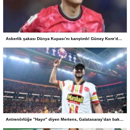
Askerlik şakası Dünya Kupası’nı karıştırdı! Güney Kore’den sert karar
Antrenörlüğe ”Hayır” diyen Mertens, Galatasaray’dan bakın ne istedi