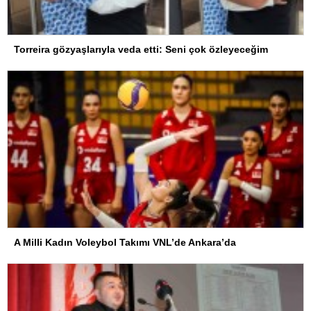
Torreira gözyaşlarıyla veda etti: Seni çok özleyeceğim
A Milli Kadın Voleybol Takımı VNL’de Ankara’da